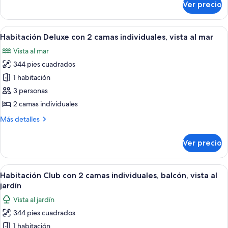
Ver precio
Habitación
individuales,
Deluxe
vista
con
Abrir
Habitación de hotel con dos camas, un e
al
4
2
Habitación Deluxe con 2 camas individuales, vista al mar
todas
jardín
camas
Vista al mar
individuales,
las
vista
344 pies cuadrados
fotos
al
de
1 habitación
jardín
Habitación
3 personas
Deluxe
2 camas individuales
con
Más
Más detalles
2
detalles
camas
sobre
Ver precio
Habitación
individuales,
Deluxe
vista
con
Abrir
Habitación de hotel con dos camas, un 
al
3
2
Habitación Club con 2 camas individuales, balcón, vista al
todas
mar
camas
jardín
individuales,
las
Vista al jardín
vista
fotos
al
344 pies cuadrados
de
mar
1 habitación