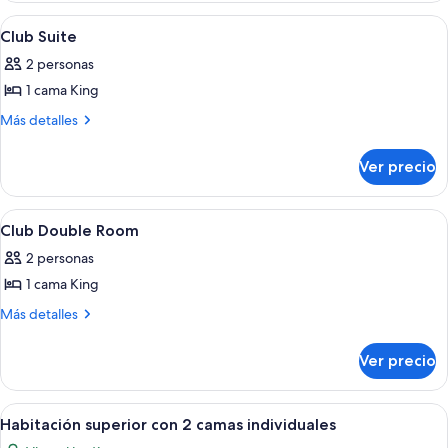
Balcony,
Abrir
Minibar, caja de seguridad en la habita
4
Garden
Club Suite
todas
View
2 personas
las
1 cama King
fotos
de
Más
Más detalles
detalles
Club
sobre
Suite
Ver precio
Club
Suite
Abrir
Minibar, caja de seguridad en la habita
2
Club Double Room
todas
2 personas
las
1 cama King
fotos
de
Más
Más detalles
detalles
Club
sobre
Double
Ver precio
Club
Room
Double
Room
Abrir
Habitación de hotel con dos camas, un 
2
Habitación superior con 2 camas individuales
todas