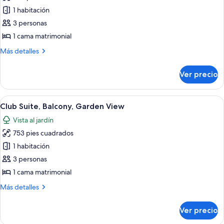
de
1 habitación
Habitación
3 personas
Club,
1 cama matrimonial
balcón,
Más
Más detalles
vista
detalles
al
sobre
Ver precio
Habitación
jardín
Club,
balcón,
Abrir
Habitación de hotel con una cama grand
4
vista
Club Suite, Balcony, Garden View
todas
al
Vista al jardín
jardín
las
753 pies cuadrados
fotos
de
1 habitación
Club
3 personas
Suite,
1 cama matrimonial
Balcony,
Más
Más detalles
Garden
detalles
View
sobre
Ver precio
Club
Suite,