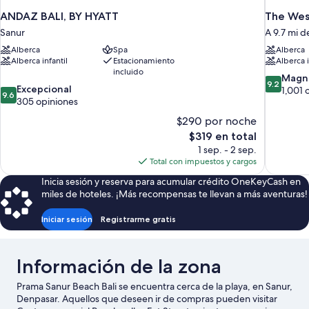
ANDAZ BALI, BY HYATT
The West
Sanur
A 9.7 mi 
Alberca
Spa
Alberca
Alberca infantil
Estacionamiento
Alberca i
incluido
9.2
Magní
9.2
9.6
Excepcional
de
1,001 
9.6
de
305 opiniones
10,
10,
Magnífico
$290 por noche
Excepcional,
1,001
El
$319 en total
305
opiniones
precio
1 sep. - 2 sep.
opiniones
actual
Total con impuestos y cargos
es
Inicia sesión y reserva para acumular crédito OneKeyCash en
de
miles de hoteles. ¡Más recompensas te llevan a más aventuras!
$319
Iniciar sesión
Registrarme gratis
Información de la zona
Prama Sanur Beach Bali se encuentra cerca de la playa, en Sanur,
Denpasar. Aquellos que deseen ir de compras pueden visitar