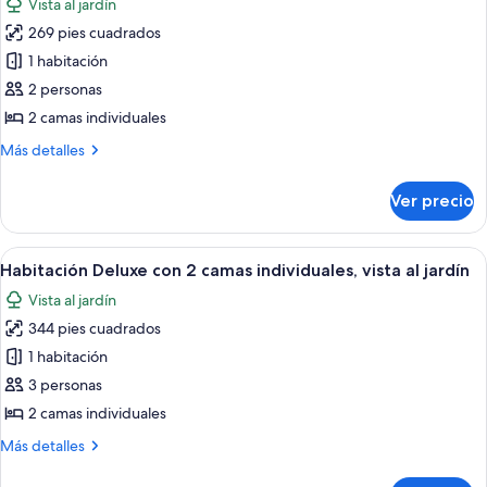
Vista al jardín
las
269 pies cuadrados
fotos
de
1 habitación
Habitación
2 personas
superior
2 camas individuales
con
Más
Más detalles
2
detalles
camas
sobre
Ver precio
Habitación
individuales
superior
con
Abrir
Una habitación de hotel con dos camas,
3
2
Habitación Deluxe con 2 camas individuales, vista al jardín
todas
camas
Vista al jardín
individuales
las
344 pies cuadrados
fotos
de
1 habitación
Habitación
3 personas
Deluxe
2 camas individuales
con
Más
Más detalles
2
detalles
camas
sobre