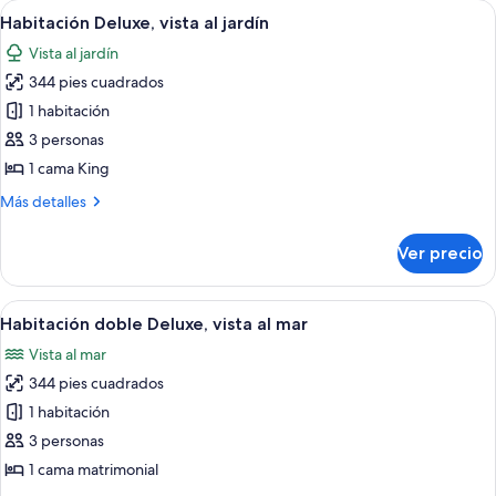
Abrir
Una habitación de hotel con una cama 
4
Habitación Deluxe, vista al jardín
todas
Vista al jardín
las
344 pies cuadrados
fotos
de
1 habitación
Habitación
3 personas
Deluxe,
1 cama King
vista
Más
Más detalles
al
detalles
jardín
sobre
Ver precio
Habitación
Deluxe,
vista
Abrir
Habitación de hotel con una cama gran
4
al
Habitación doble Deluxe, vista al mar
todas
jardín
Vista al mar
las
344 pies cuadrados
fotos
de
1 habitación
Habitación
3 personas
doble
1 cama matrimonial
Deluxe,