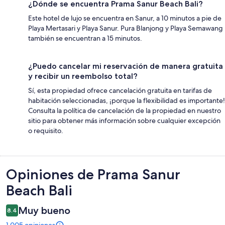
¿Dónde se encuentra Prama Sanur Beach Bali?
Este hotel de lujo se encuentra en Sanur, a 10 minutos a pie de
Playa Mertasari y Playa Sanur. Pura Blanjong y Playa Semawang
también se encuentran a 15 minutos.
¿Puedo cancelar mi reservación de manera gratuita
y recibir un reembolso total?
Sí, esta propiedad ofrece cancelación gratuita en tarifas de
habitación seleccionadas, ¡porque la flexibilidad es importante!
Consulta la política de cancelación de la propiedad en nuestro
sitio para obtener más información sobre cualquier excepción
o requisito.
Opiniones
Opiniones de Prama Sanur
Beach Bali
Muy bueno
8.4
1,005 opiniones