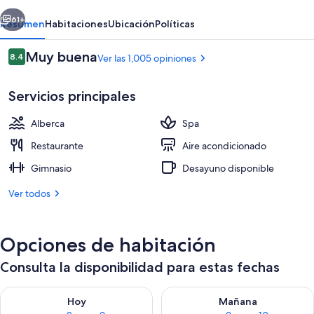
Bali
erior
Siguiente
61+
Resumen
Habitaciones
Ubicación
Políticas
Opiniones
Muy buena
8.4
Ver las 1,005 opiniones
8.4 de 10,
Servicios principales
Alberca
Spa
Restaurante
Aire acondicionado
Gimnasio
Desayuno disponible
3 restaurantes; se sirven desayunos, c
Ver todos
Opciones de habitación
Consulta la disponibilidad para estas fechas
Consulta la disponibilidad para hoy ago 8 - ago 9
Consulta la disponibilidad pa
Hoy
Mañana