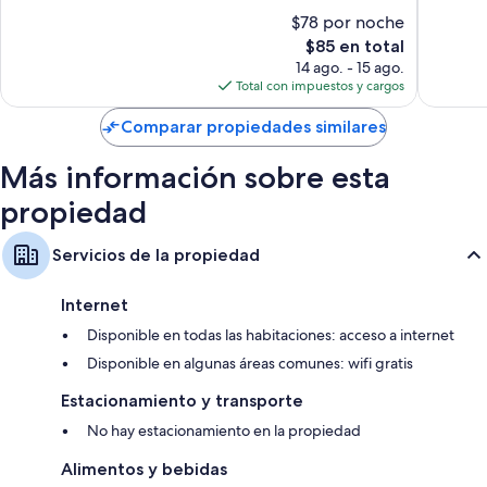
10,
Magnífi
$78 por noche
Baños con regaderas y secadoras de cabello
Muy
790
El
$85 en total
bueno,
opinion
Televisiones de 42 pulgadas con canales por cable
precio
712
14 ago. - 15 ago.
Balcones, teteras eléctricas y servicio de limpieza diario
actual
opiniones
Total con impuestos y cargos
es
de
Comparar propiedades similares
$85
Más información sobre esta
propiedad
Servicios de la propiedad
Internet
Disponible en todas las habitaciones: acceso a internet
Disponible en algunas áreas comunes: wifi gratis
Estacionamiento y transporte
No hay estacionamiento en la propiedad
Alimentos y bebidas