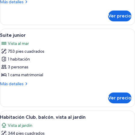
Más
Más detalles
vista
detalles
al
sobre
Ver precio
Habitación
mar
doble
Deluxe,
Abrir
Habitación de hotel con una cama grand
2
vista
Suite junior
todas
al
Vista al mar
mar
las
753 pies cuadrados
fotos
de
1 habitación
Suite
3 personas
junior
1 cama matrimonial
Más
Más detalles
detalles
sobre
Ver precio
Suite
junior
Abrir
Habitación de hotel con una cama gran
2
Habitación Club, balcón, vista al jardín
todas
Vista al jardín
las
344 pies cuadrados
fotos