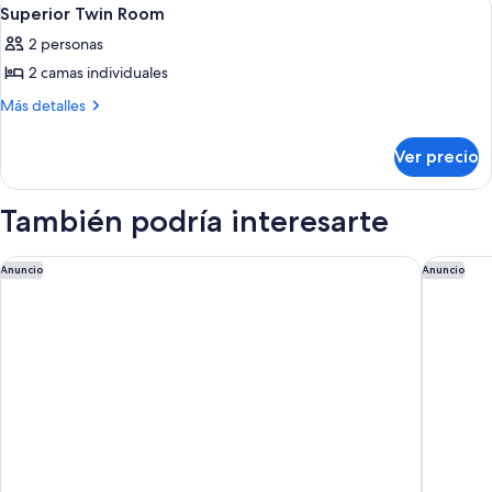
Abrir
2
Superior Twin Room
todas
2 personas
las
2 camas individuales
fotos
de
Más
Más detalles
detalles
Superior
sobre
Twin
Ver precio
Superior
Room
Twin
Room
También podría interesarte
ANDAZ BALI, BY HYATT
The West
Anuncio
Anuncio