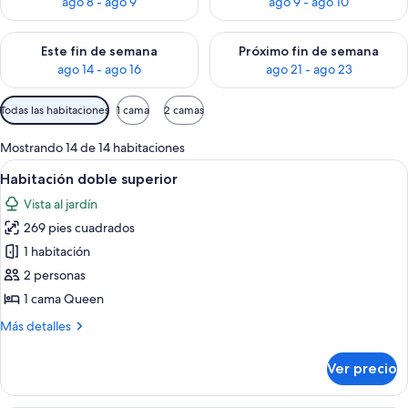
ago 8 - ago 9
ago 9 - ago 10
Consulta la disponibilidad para este fin de semana ago 14 - ag
Consulta la disponibilidad pa
Este fin de semana
Próximo fin de semana
ago 14 - ago 16
ago 21 - ago 23
Filtros
Todas las habitaciones
1 cama
2 camas
disponibles
para
Mostrando 14 de 14 habitaciones
las
Abrir
Habitación de hotel con una cama grande
2
Habitación doble superior
habitaciones
todas
Vista al jardín
las
269 pies cuadrados
fotos
de
1 habitación
Habitación
2 personas
doble
1 cama Queen
superior
Más
Más detalles
detalles
sobre
Ver precio
Habitación
doble
superior