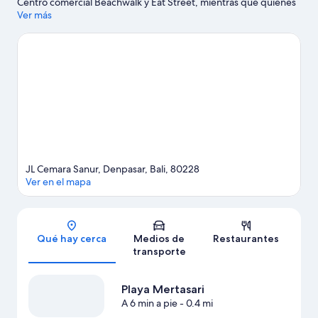
Centro comercial Beachwalk y Eat Street, mientras que quienes
quieran apreciar la belleza natural de la zona pueden ir a Playa
Ver más
Sanur y Playa de Kuta. También vale la pena conocer Parque
acuático Waterbom Bali y Parque Safari y Marino de Bali. En la
zona puedes practicar actividades como kayaks, snorkel y
parasailing, o disfrutar del aire libre mientras haces paseos a pie
o ciclismo en senderos.
Visita nuestra guía de Denpasar
JL Cemara Sanur, Denpasar, Bali, 80228
Ver en el mapa
Sección del mapa
Qué hay cerca
Medios de
Restaurantes
transporte
Playa Mertasari
A 6 min a pie
- 0.4 mi