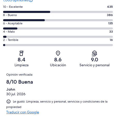
Puntuación
10 - Excelente
435
de
Puntuación
8 - Bueno
386
10,
de
es
Puntuación
6 - Aceptable
135
8,
decir,
de
es
Puntuación
4 - Malo
33
Excelente.
6,
decir,
de
Basada
es
Puntuación
2 - Terrible
16
Bueno.
4,
en
decir,
de
Basada
es
435
Aceptable.
2,
en
decir,
de
Basada
es
386
Malo.
8.4
8.6
9.0
1005
en
decir,
de
Basada
Limpieza
Ubicación
Servicio y personal
opiniones
135
Terrible.
1005
en
Opiniones
de
Basada
opiniones
Opinión verificada
33
1005
en
de
8/10 Buena
opiniones
16
1005
de
John
opiniones
30 jul. 2026
1005
opiniones
Le gustó: Limpieza, servicio y personal, servicios y condiciones de la
propiedad
Traducir con Google