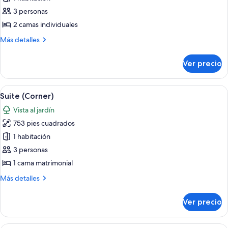
Habitación
Club
3 personas
con
2 camas individuales
2
Más
Más detalles
camas
detalles
individuales,
sobre
Ver precio
Habitación
balcón,
Club
vista
con
Abrir
Habitación de hotel con una cama grande
al
6
2
Suite (Corner)
todas
camas
jardín
Vista al jardín
individuales,
las
balcón,
753 pies cuadrados
fotos
vista
de
1 habitación
al
Suite
jardín
3 personas
(Corner)
1 cama matrimonial
Más
Más detalles
detalles
sobre
Ver precio
Suite
(Corner)
Minibar, caja de seguridad en la habita