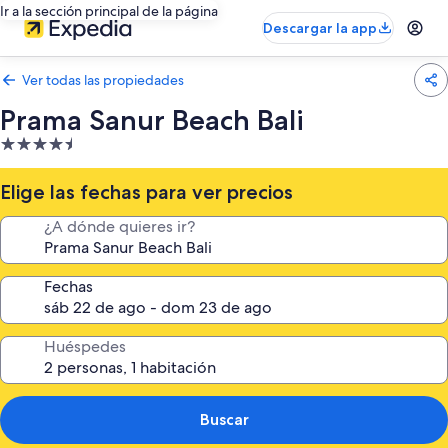
Ir a la sección principal de la página
Descargar la app
Ver todas las propiedades
Prama Sanur Beach Bali
Propiedad
de
4.5
Elige las fechas para ver precios
estrellas
¿A dónde quieres ir?
Fechas
Huéspedes
Buscar