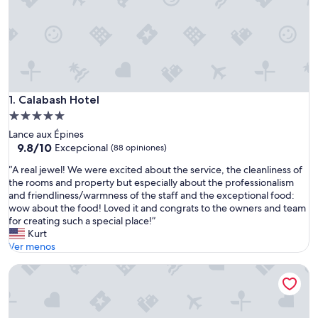
Calabash Hotel
1. Calabash Hotel
Propiedad
de
Lance aux Épines
5.0
9.8
9.8/10
Excepcional
(88 opiniones)
de
estrellas
“
“A real jewel! We were excited about the service, the cleanliness of
10,
A
the rooms and property but especially about the professionalism
Excepcional,
r
and friendliness/warmness of the staff and the exceptional food:
(88
e
wow about the food! Loved it and congrats to the owners and team
opiniones)
a
for creating such a special place!”
l
Kurt
j
Ver menos
e
Spice Island Beach Resort
w
e
l
!