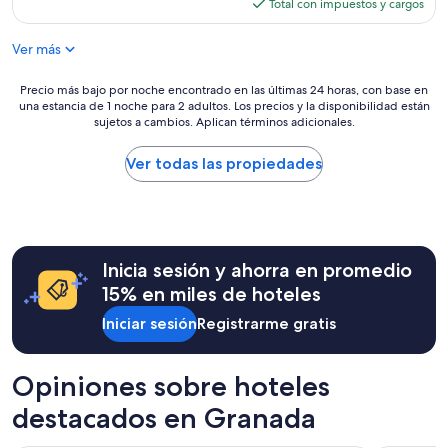
c
actual
Total con impuestos y cargos
l
o
es
y
r
de
a
Ver más
t
$160
b
i
o
Precio
Precio más bajo por noche encontrado en las últimas 24 horas, con base en
n
u
una estancia de 1 noche para 2 adultos. Los precios y la disponibilidad están
más
a
t
sujetos a cambios. Aplican términos adicionales.
bajo
s
t
por
.
h
noche
Ver todas las propiedades
L
e
encontrado
a
p
en
r
r
las
o
o
últimas
p
f
24
a
e
Inicia sesión y ahorra en promedio
horas,
d
s
con
e
15% en miles de hoteles
s
base
c
i
Iniciar sesión
Registrarme gratis
en
a
o
una
m
n
estancia
a
a
de
Opiniones sobre hoteles
m
l
1
a
i
destacados en Granada
noche
n
s
para
c
m