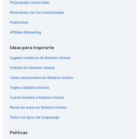
v
Propuestas comerciales
a
e
ń
d
Relaciones con los inversionistas
o
i
.
Publicidad
t
N
a
o
Affiliate Marketing
n
W
d
i
c
Ideas para inspirarte
F
o
i
n
Lugares turísticos de Estados Unidos
.
g
S
r
Hoteles en Estados Unidos
i
a
n
Casas vacacionales en Estados Unidos
t
i
s
l
Viajes a Estados Unidos
t
u
o
Vuelos baratos a Estados Unidos
m
t
i
h
Renta de autos en Estados Unidos
n
e
a
Todos los tipos de hospedaje
o
c
w
i
n
ó
Políticas
e
n