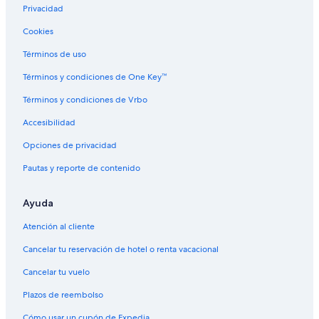
r
e
Privacidad
s
n
a
Cookies
l
n
o
d
Términos de uso
s
t
p
Términos y condiciones de One Key™
e
a
a
s
Términos y condiciones de Vrbo
m
i
f
Accesibilidad
l
o
l
r
Opciones de privacidad
o
c
s
Pautas y reporte de contenido
r
p
e
a
a
r
Ayuda
t
a
i
l
Atención al cliente
n
l
g
Cancelar tu reservación de hotel o renta vacacional
e
s
g
u
Cancelar tu vuelo
a
c
r
Plazos de reembolso
h
a
a
l
Cómo usar un cupón de Expedia