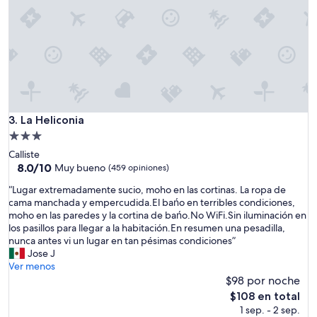
i
c
e
,
t
h
e
c
l
La Heliconia
3. La Heliconia
e
a
Propiedad
n
de
Calliste
l
3.0
8.0
8.0/10
Muy bueno
(459 opiniones)
i
de
estrellas
n
“
“Lugar extremadamente sucio, moho en las cortinas. La ropa de
10,
e
L
cama manchada y empercudida.El bańo en terribles condiciones,
Muy
s
u
moho en las paredes y la cortina de bańo.No WiFi.Sin iluminación en
bueno,
s
g
los pasillos para llegar a la habitación.En resumen una pesadilla,
(459
o
a
nunca antes vi un lugar en tan pésimas condiciones”
opiniones)
f
r
Jose J
t
e
Ver menos
h
x
$98 por noche
e
t
El
$108 en total
r
r
precio
1 sep. - 2 sep.
o
e