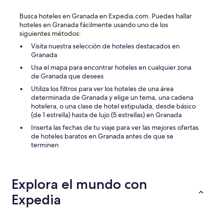
t
f
e
Busca hoteles en Granada en Expedia.com. Puedes hallar
t
r
hoteles en Granada fácilmente usando uno de los
h
r
siguientes métodos:
e
i
s
Visita nuestra selección de hoteles destacados en
b
t
Granada
l
a
e
Usa el mapa para encontrar hoteles en cualquier zona
f
s
de Granada que desees
f
c
a
Utiliza los filtros para ver los hoteles de una área
o
n
determinada de Granada y elige un tema, una cadena
n
d
hotelera, o una clase de hotel estipulada, desde básico
d
t
(de 1 estrella) hasta de lujo (5 estrellas) en Granada
i
h
c
Inserta las fechas de tu viaje para ver las mejores ofertas
e
i
de hoteles baratos en Granada antes de que se
e
o
terminen
x
n
c
e
e
s
p
,
Explora el mundo con
t
m
i
o
Expedia
o
h
n
o