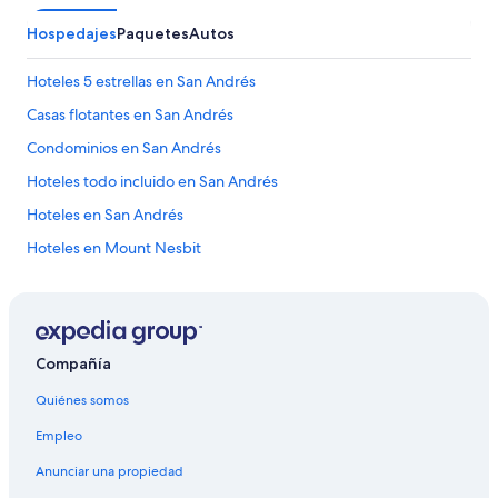
a
e
l
n
Hospedajes
Paquetes
Autos
f
l
o
a
o
Hoteles 5 estrellas en San Andrés
s
d
p
Casas flotantes en San Andrés
:
a
w
Condominios en San Andrés
r
o
e
w
Hoteles todo incluido en San Andrés
d
a
e
Hoteles en San Andrés
b
s
o
Hoteles en Mount Nesbit
y
u
l
t
a
t
c
h
o
e
r
f
Compañía
t
o
i
o
Quiénes somos
n
d
a
Empleo
!
d
L
e
Anunciar una propiedad
o
b