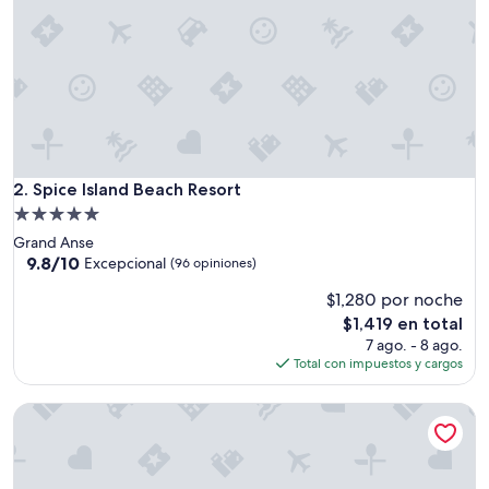
W
e
w
e
r
e
e
x
c
i
Spice Island Beach Resort
2. Spice Island Beach Resort
t
Propiedad
e
de
Grand Anse
d
5.0
9.8
9.8/10
a
Excepcional
(96 opiniones)
de
b
estrellas
$1,280 por noche
10,
o
Excepcional,
u
El
$1,419 en total
(96
t
precio
7 ago. - 8 ago.
opiniones)
t
actual
Total con impuestos y cargos
h
es
e
de
La Heliconia
s
$1,419
e
r
v