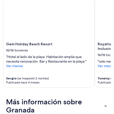
2
h
Gem Holiday Beach Resort
Royalton G
a
adultos.
a
n
Los
d
d
precios
a
f
y
y
r
la
e
i
disponibilidad
m
e
están
p
n
sujetos
e
d
a
r
Gem Holiday Beach Resort
Royalton
l
cambios.
c
Inclusive
i
10/10
Excelente
Aplican
u
n
10/10
Excel
términos
d
"Hotel al lado de la playa. Habitación amplia que
e
adicionales.
i
necesita renovación. Bar y Restaurante en la playa."
"solo nese
s
d
Ver menos
Ver meno
s
a
/
.
w
Sergio
(se hospedó 2 noches)
Yuneisy
(s
E
a
Publicada hace 4 meses
Publicada 
l
r
b
m
a
n
ń
Más información sobre
e
o
s
e
Granada
s
n
o