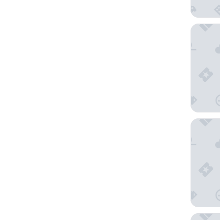
Chez Tit
Hôtel I
CHEZ TI