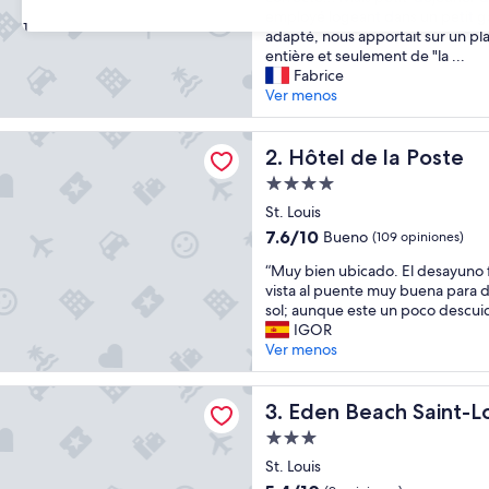
n
employé logeant dans un petit g
31
a
adapté, nous apportait sur un p
p
entière et seulement de "la ...
p
Fabrice
e
Ver menos
l
e
 la Poste
r
Hôtel de la Poste
2. Hôtel de la Poste
ç
Propiedad
a
de
u
St. Louis
4.0
n
7.6
7.6/10
Bueno
(109 opiniones)
h
estrellas
de
“
ô
“Muy bien ubicado. El desayuno fl
10,
M
t
vista al puente muy buena para d
Bueno,
u
e
sol; aunque este un poco descui
(109
y
l
IGOR
opiniones)
b
.
Ver menos
i
.
e
.
ach Saint-Louis
n
Eden Beach Saint-Louis
V
3. Eden Beach Saint-L
u
o
Propiedad
b
t
de
i
St. Louis
r
3.0
c
e
5.4