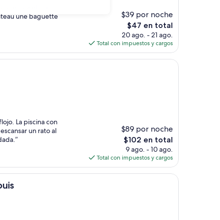
arage sale et non
$39 por noche
lateau une baguette
El
$47 en total
precio
20 ago. - 21 ago.
actual
Total con impuestos y cargos
es
de
$47
ojo. La piscina con
$89 por noche
escansar un rato al
El
dada.”
$102 en total
precio
9 ago. - 10 ago.
actual
Total con impuestos y cargos
es
de
$102
ouis