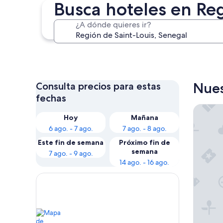
Busca hoteles en Reg
¿A dónde quieres ir?
St. Louis
Nues
Consulta precios para estas
fechas
Escale S
Hoy
Mañana
6 ago. - 7 ago.
7 ago. - 8 ago.
Este fin de semana
Próximo fin de
semana
7 ago. - 9 ago.
14 ago. - 16 ago.