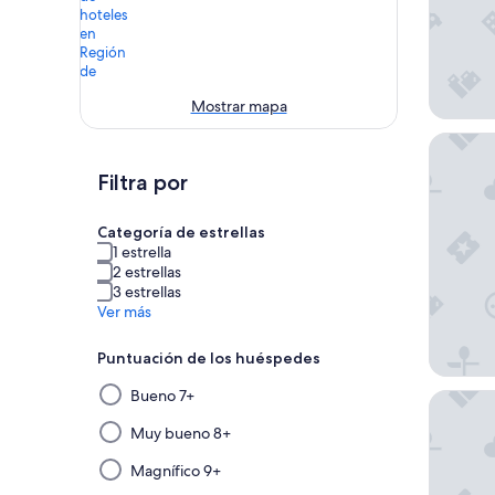
Mostrar mapa
Hôtel de
Filtra por
Categoría de estrellas
1 estrella
2 estrellas
3 estrellas
Ver más
Puntuación de los huéspedes
Al
Bueno 7+
Eden Be
seleccionar
y
Muy bueno 8+
aplicar
Magnífico 9+
un