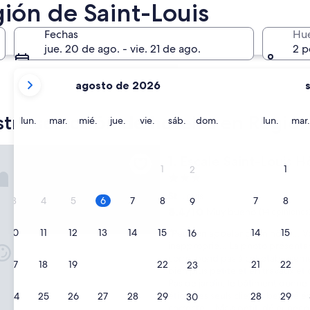
ión de Saint-Louis
Fechas
Hu
jue. 20 de ago. - vie. 21 de ago.
2 p
tus
agosto de 2026
meses
Richard-Toll
actuales
tra selección de hoteles en Región
son
lunes
martes
miércoles
jueves
viernes
sábado
domingo
lunes
lun.
mar.
mié.
jue.
vie.
sáb.
dom.
lun.
mar.
August
2026
aint-Louis Hôtel-Restaurant
Escale Saint-Louis Hôtel-Re
1. Escale Saint-Louis 
y
1
1
2
September
Propiedad
2026.
de
St. Louis
3
4
5
6
7
8
7
8
9
3.0
8.4
8.4/10
Muy bueno
(14 opiniones
estrellas
de
“
10
11
12
13
14
15
14
15
“Peut-on appeler ça un hôtel... Vo
16
10,
P
inapproprié... La photo présenta
Muy
e
correspond pas à cet établissemen
bueno,
17
18
19
20
21
22
21
22
23
u
bien plus petite et en travaux et 
(14
t
Pas de jardin, le bâtiment donne 
opiniones)
-
étions les seuls clients, belle tél
24
25
26
27
28
29
28
29
30
o
correcte... Mais petit-déjeuner 