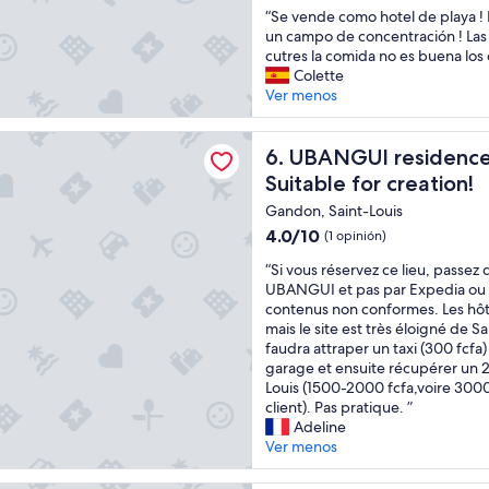
“
“Se vende como hotel de playa ! 
c
.
10,
S
un campo de concentración ! Las
i
.
Bueno,
e
cutres la comida no es buena los
n
.
(17
v
Colette
a
L
opiniones)
e
Ver menos
c
a
n
o
p
d
n
h
residence. A unique, calm and inspiring setting! Suitable for
e
UBANGUI residence. A unique,
6. UBANGUI residence. 
v
o
c
i
t
Suitable for creation!
o
s
o
Gandon, Saint-Louis
m
t
p
o
4.0
a
4.0/10
r
(1 opinión)
h
de
a
é
“
“Si vous réservez ce lieu, passez
o
10,
l
s
S
UBANGUI et pas par Expedia ou A
t
(1
p
e
i
contenus non conformes. Les hôte
e
opinión)
u
n
v
mais le site est très éloigné de Sa
l
e
t
o
faudra attraper un taxi (300 fcfa)
d
n
a
u
garage et ensuite récupérer un 2n
e
t
n
s
Louis (1500-2000 fcfa,voire 3000
p
e
t
r
client). Pas pratique. ”
l
m
u
é
Adeline
a
u
n
s
Ver menos
y
y
e
e
a
b
p
r
!