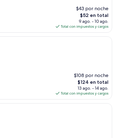
$43 por noche
El
$52 en total
precio
9 ago. - 10 ago.
actual
Total con impuestos y cargos
es
de
$52
$108 por noche
El
$124 en total
precio
13 ago. - 14 ago.
actual
Total con impuestos y cargos
es
de
$124