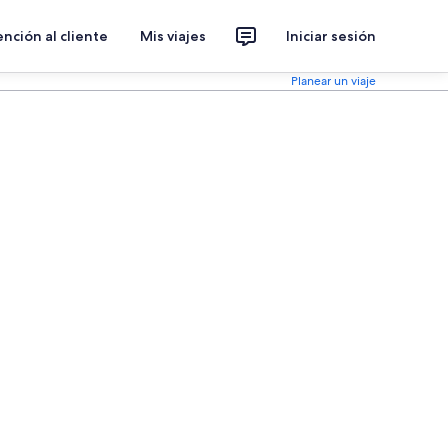
nción al cliente
Mis viajes
Iniciar sesión
Planear un viaje