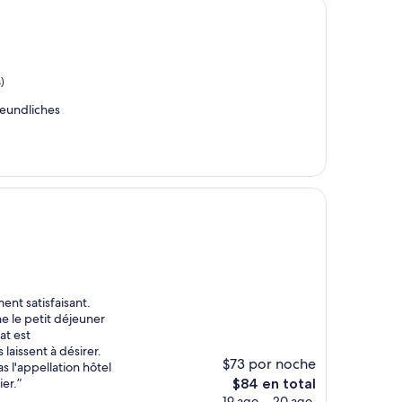
)
reundliches
ent satisfaisant.
e le petit déjeuner
at est
laissent à désirer.
$73 por noche
s l'appellation hôtel
El
er.”
$84 en total
precio
19 ago. - 20 ago.