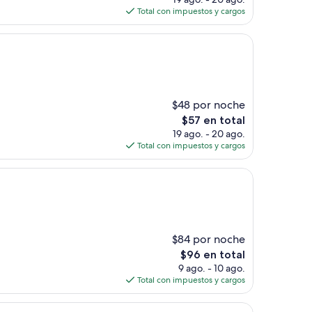
actual
Total con impuestos y cargos
es
de
$84
$48 por noche
El
$57 en total
precio
19 ago. - 20 ago.
actual
Total con impuestos y cargos
es
de
$57
$84 por noche
El
$96 en total
precio
9 ago. - 10 ago.
actual
Total con impuestos y cargos
es
de