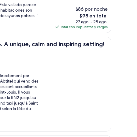
Esta vallado parece
$86 por noche
 habitaciones son
El
 desayunos pobres. ”
$98 en total
precio
27 ago. - 28 ago.
actual
Total con impuestos y cargos
es
de
 creation!
 calm and inspiring setting! Suitable for creation!
$98
A unique, calm and inspiring setting!
 directement par
btitel qui vend des
s sont accueillants
int-Louis. Il vous
 sur la RN2 jusqu'au
d taxi jusqu'à Saint
 selon la tête du