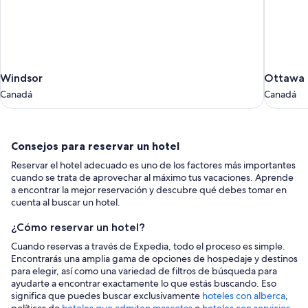
Windsor
Ottawa
Windsor
Ottawa
Canadá
Canadá
Canadá
Canadá
Consejos
Consejos para reservar un hotel
para
Reservar el hotel adecuado es uno de los factores más importantes
reservar
cuando se trata de aprovechar al máximo tus vacaciones. Aprende
un
a encontrar la mejor reservación y descubre qué debes tomar en
cuenta al buscar un hotel.
hotel
¿Cómo reservar un hotel?
Cuando reservas a través de Expedia, todo el proceso es simple.
Encontrarás una amplia gama de opciones de hospedaje y destinos
para elegir, así como una variedad de filtros de búsqueda para
ayudarte a encontrar exactamente lo que estás buscando. Eso
significa que puedes buscar exclusivamente
hoteles con alberca
,
políticas de
hoteles que admiten mascotas
o
hoteles con servicios