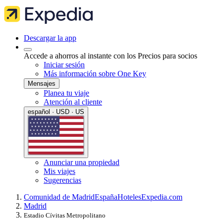
Descargar la app
Accede a ahorros al instante con los Precios para socios
Iniciar sesión
Más información sobre One Key
Mensajes
Planea tu viaje
Atención al cliente
español · USD · US
Anunciar una propiedad
Mis viajes
Sugerencias
Comunidad de Madrid
España
Hoteles
Expedia.com
Madrid
Estadio Cívitas Metropolitano