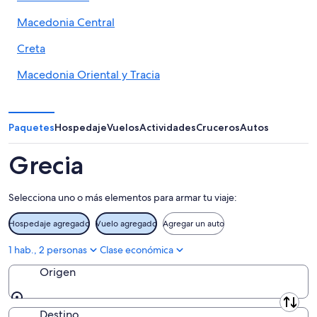
Macedonia Central
Creta
Macedonia Oriental y Tracia
Epiro
Región de las islas Jónicas
Paquetes
Hospedaje
Vuelos
Actividades
Cruceros
Autos
República Monástica del Monte Athos
Grecia
Islas Egeas del Norte
Selecciona uno o más elementos para armar tu viaje:
Región del Peloponeso
Hospedaje agregado
Vuelo agregado
Agregar un auto
Egeo Meridional
1 hab., 2 personas
Clase económica
Tesalia
Origen
Grecia Occidental
Origen
Macedonia Occidental
Destino