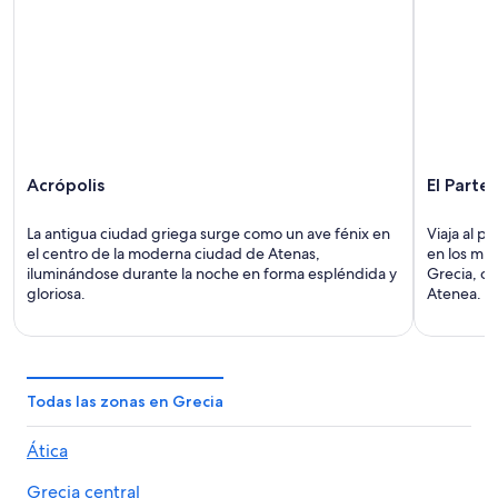
Acrópolis
El Parte
La antigua ciudad griega surge como un ave fénix en
Viaja al p
el centro de la moderna ciudad de Atenas,
en los mu
iluminándose durante la noche en forma espléndida y
Grecia, or
gloriosa.
Atenea.
Todas las zonas en Grecia
Ática
Grecia central