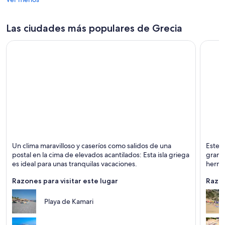
Las ciudades más populares de Grecia
Santorini
Rodas
Un clima maravilloso y caseríos como salidos de una
Este 
Islas, Atardeceres y Mar
Playas,
postal en la cima de elevados acantilados: Esta isla griega
grand
es ideal para unas tranquilas vacaciones.
hermos
noctu
Razones para visitar este lugar
Razon
Playa de Kamari