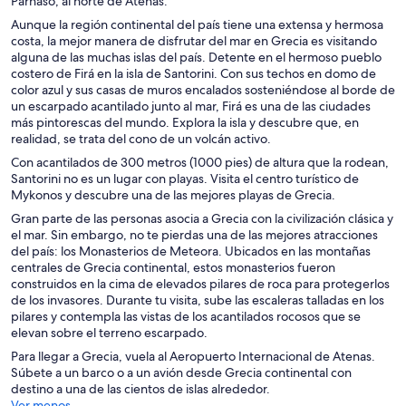
Parnaso, al norte de Atenas.
Aunque la región continental del país tiene una extensa y hermosa
costa, la mejor manera de disfrutar del mar en Grecia es visitando
alguna de las muchas islas del país. Detente en el hermoso pueblo
costero de Firá en la isla de Santorini. Con sus techos en domo de
color azul y sus casas de muros encalados sosteniéndose al borde de
un escarpado acantilado junto al mar, Firá es una de las ciudades
más pintorescas del mundo. Explora la isla y descubre que, en
realidad, se trata del cono de un volcán activo.
Con acantilados de 300 metros (1000 pies) de altura que la rodean,
Santorini no es un lugar con playas. Visita el centro turístico de
Mykonos y descubre una de las mejores playas de Grecia.
Gran parte de las personas asocia a Grecia con la civilización clásica y
el mar. Sin embargo, no te pierdas una de las mejores atracciones
del país: los Monasterios de Meteora. Ubicados en las montañas
centrales de Grecia continental, estos monasterios fueron
construidos en la cima de elevados pilares de roca para protegerlos
de los invasores. Durante tu visita, sube las escaleras talladas en los
pilares y contempla las vistas de los acantilados rocosos que se
elevan sobre el terreno escarpado.
Para llegar a Grecia, vuela al Aeropuerto Internacional de Atenas.
Súbete a un barco o a un avión desde Grecia continental con
destino a una de las cientos de islas alrededor.
Ver menos