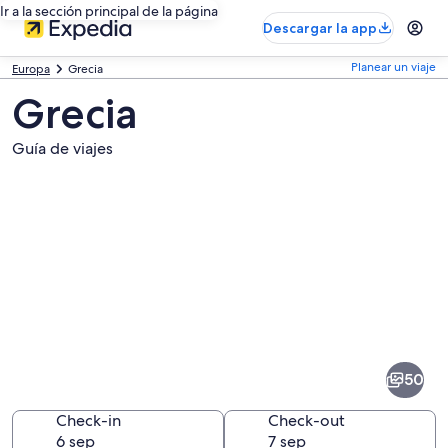
Ir a la sección principal de la página
Descargar la app
Planear un viaje
Europa
Grecia
Grecia
Guía de viajes
Fotos
de
Grecia
50
Check-in
Check-out
6 sep
7 sep