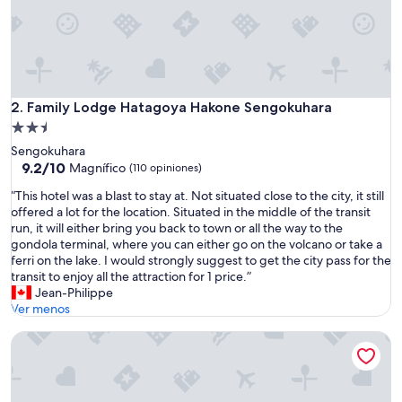
て
気
持
ち
よ
く
滞
Family Lodge Hatagoya Hakone Sengokuhara
2. Family Lodge Hatagoya Hakone Sengokuhara
在
Propiedad
で
de
き
Sengokuhara
2.5
た
9.2
9.2/10
Magnífico
(110 opiniones)
”
de
estrellas
“
“This hotel was a blast to stay at. Not situated close to the city, it still
10,
T
offered a lot for the location. Situated in the middle of the transit
Magnífico,
h
run, it will either bring you back to town or all the way to the
(110
i
gondola terminal, where you can either go on the volcano or take a
opiniones)
s
ferri on the lake. I would strongly suggest to get the city pass for the
h
transit to enjoy all the attraction for 1 price.”
o
Jean-Philippe
t
Ver menos
e
HOTEL Palm Tree Hill
l
w
a
s