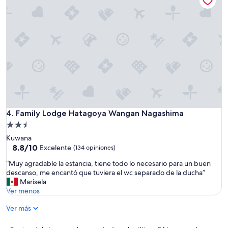
d
$34
、
c
ベ
l
ッ
o
ド
s
は
e
思
t
っ
o
た
t
よ
h
り
e
広
c
く
i
Family Lodge Hatagoya Wangan Nagashima
4. Family Lodge Hatagoya Wangan Nagashima
て
t
Propiedad
変
y
de
に
Kuwana
,
2.5
柔
8.8
8.8/10
Excelente
(134 opiniones)
i
ら
de
estrellas
t
“
“Muy agradable la estancia, tiene todo lo necesario para un buen
か
10,
s
M
descanso, me encantó que tuviera el wc separado de la ducha”
す
Excelente,
t
u
Marisela
ぎ
(134
i
y
Ver menos
ず
opiniones)
l
a
よ
l
Ver más
g
く
o
r
眠
f
a