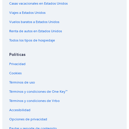
Casas vacacionales en Estados Unidos
t
o
Viajes a Estados Unidos
t
h
Vuelos baratos a Estados Unidos
e
g
Renta de autos en Estados Unidos
o
n
Todos los tipos de hospedaje
d
o
Políticas
l
a
Privacidad
t
e
Cookies
r
m
Términos de uso
i
Términos y condiciones de One Key™
n
a
Términos y condiciones de Vrbo
l
,
Accesibilidad
w
h
Opciones de privacidad
e
r
Pautas y reporte de contenido