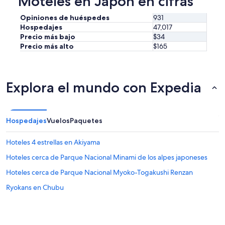
Moteles en Japón en cifras
c
a
a
n
Opiniones de huéspedes
931
n
s
Hospedajes
47,017
s
i
Precio más bajo
$34
o
t
,
Precio más alto
$165
r
m
u
e
n
e
,
n
Explora el mundo con Expedia
i
c
t
a
w
n
i
t
Hospedajes
Vuelos
Paquetes
l
ó
l
q
e
Hoteles 4 estrellas en Akiyama
u
i
e
Hoteles cerca de Parque Nacional Minami de los alpes japoneses
t
t
h
Hoteles cerca de Parque Nacional Myoko-Togakushi Renzan
u
e
v
r
Ryokans en Chubu
i
b
e
r
r
i
a
n