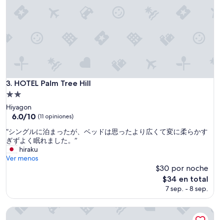
a
b
l
a
s
t
t
o
s
t
HOTEL Palm Tree Hill
3. HOTEL Palm Tree Hill
a
Propiedad
y
de
Hiyagon
a
2.0
6.0
6.0/10
t
(11 opiniones)
de
.
estrellas
“
“シングルに泊まったが、ベッドは思ったより広くて変に柔らかす
10,
N
シ
ぎずよく眠れました。”
(11
o
ン
hiraku
opiniones)
t
グ
Ver menos
s
ル
$30 por noche
i
に
t
El
$34 en total
泊
u
precio
7 sep. - 8 sep.
ま
a
actual
っ
t
es
た
Family Lodge Hatagoya Wangan Nagashima
e
de
が