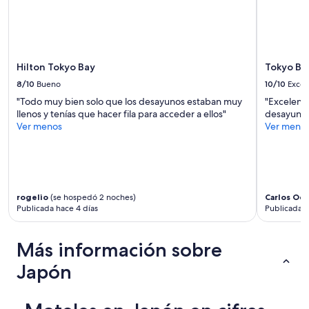
la
i
l
disponibilidad
t
o
están
u
n
sujetos
a
e
a
t
c
cambios.
Hilton Tokyo Bay
Tokyo Bay
e
e
Aplican
d
8/10
Bueno
10/10
Excel
s
términos
i
a
"Todo muy bien solo que los desayunos estaban muy
"Excelent
adicionales.
n
r
llenos y tenías que hacer fila para acceder a ellos"
desayuno 
t
i
Ver menos
Ver meno
h
o
e
p
m
a
i
r
d
a
d
rogelio
(se hospedó 2 noches)
Carlos Oct
u
l
Publicada hace 4 días
Publicada h
n
e
b
o
u
f
Más información sobre
e
t
n
Japón
h
d
e
e
t
s
r