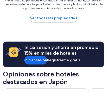
れ
Precio
Precio más bajo por noche encontrado en las últimas 24 horas, con base en
f
d
una estancia de 1 noche para 2 adultos. Los precios y la disponibilidad están
ま
más
e
a
sujetos a cambios. Aplican términos adicionales.
し
bajo
r
b
た
por
e
l
。
noche
Ver todas las propiedades
d
e
”
encontrado
a
l
en
l
a
las
o
e
últimas
t
s
24
f
t
horas,
o
Inicia sesión y ahorra en promedio
a
con
r
n
base
15% en miles de hoteles
t
c
en
h
i
Iniciar sesión
Registrarme gratis
una
e
a
estancia
l
,
de
o
Opiniones sobre hoteles
t
1
c
i
noche
a
destacados en Japón
e
para
t
n
2
i
e
Hilton Tokyo Bay
Tokyo Bay 
adultos.
o
t
Los
n
o
precios
.
d
y
S
o