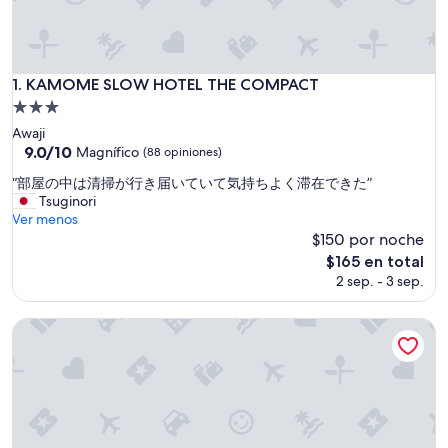
KAMOME SLOW HOTEL THE COMPACT
1. KAMOME SLOW HOTEL THE COMPACT
Propiedad
de
Awaji
3.0
9.0
9.0/10
Magnífico
(88 opiniones)
de
estrellas
“
“部屋の中は清掃が行き届いていて気持ちよく滞在できた”
10,
部
Tsuginori
Magnífico,
屋
Ver menos
(88
の
$150 por noche
opiniones)
中
El
$165 en total
は
precio
2 sep. - 3 sep.
清
actual
掃
es
が
Family Lodge Hatagoya Hakone Sengokuhara
de
行
$165
き
届
い
て
い