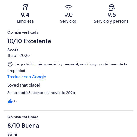
Basada
es
696
Aceptable.
2,
en
decir,
de
Basada
es
275
Malo.
9.4
9.0
9.6
1008
en
decir,
de
Basada
Limpieza
Servicios
Servicio y personal
opiniones
29
Terrible.
1008
en
Opiniones
de
Basada
opiniones
Opinión verificada
3
1008
en
de
10/10 Excelente
opiniones
5
1008
de
Scott
opiniones
11 abr. 2026
1008
opiniones
Le gustó: Limpieza, servicio y personal, servicios y condiciones de la
propiedad
Traducir con Google
Loved that place!
Se hospedó 3 noches en marzo de 2026
0
Opinión verificada
8/10 Buena
Sami