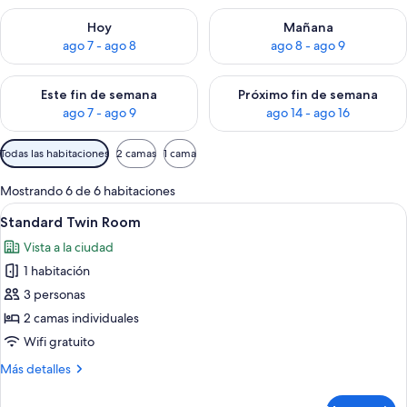
Consulta la disponibilidad para hoy ago 7 - ago 8
Consulta la disponibilidad pa
Hoy
Mañana
ago 7 - ago 8
ago 8 - ago 9
Consulta la disponibilidad para este fin de semana ago 7 - ag
Consulta la disponibilidad par
Este fin de semana
Próximo fin de semana
ago 7 - ago 9
ago 14 - ago 16
Filtros
Todas las habitaciones
2 camas
1 cama
disponibles
para
Mostrando 6 de 6 habitaciones
las
Abrir
Habitación de hotel con dos camas, un
3
Standard Twin Room
habitaciones
todas
Vista a la ciudad
las
1 habitación
fotos
de
3 personas
Standard
2 camas individuales
Twin
Wifi gratuito
Room
Más
Más detalles
detalles
sobre