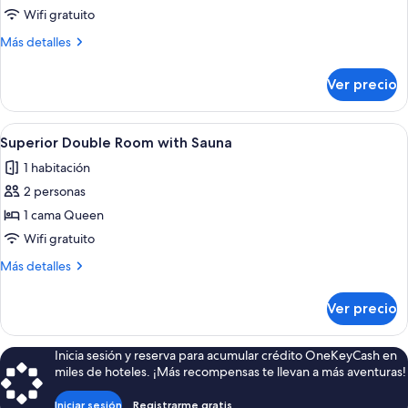
Superior
Wifi gratuito
Twin
Más
Más detalles
Room
detalles
with
sobre
Ver precio
Superior
Sauna
Twin
Room
Abrir
Una habitación de hotel moderna con 
6
with
Superior Double Room with Sauna
todas
Sauna
1 habitación
las
2 personas
fotos
de
1 cama Queen
Superior
Wifi gratuito
Double
Más
Más detalles
Room
detalles
with
sobre
Ver precio
Superior
Sauna
Double
Room
Inicia sesión y reserva para acumular crédito OneKeyCash en
with
miles de hoteles. ¡Más recompensas te llevan a más aventuras!
Sauna
Iniciar sesión
Registrarme gratis