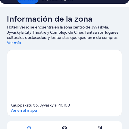
Información de la zona
Hotelli Verso se encuentra en la zona centro de Jyväskylä.
Jyväskylä City Theatre y Complejo de Cines Fantasi son lugares
culturales destacados, y los turistas que quieran ir de compras
pueden visitar Kauppakatu y Feria artesanal Toivolan Vanha Piha.
Ver más
¿Quieres asistir a un evento o partido mientras estás en la
ciudad? Consulta el calendario de Harjun Stadion o Synergia-
Arena. Encontrarás muchas opciones para disfrutar del aire libre
con actividades como paseos a pie o ciclismo en senderos.
Visita
nuestra guía de Jyväskylä
Kauppakatu 35, Jyväskylä, 40100
Ver en el mapa
Sección del mapa