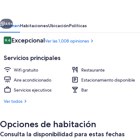
erior
Siguiente
49+
Resumen
Habitaciones
Ubicación
Políticas
Opiniones
Excepcional
9.4
Ver las 1,008 opiniones
9.4 de 10,
Servicios principales
Wifi gratuito
Restaurante
Aire acondicionado
Estacionamiento disponible
Servicios ejecutivos
Bar
Restaurante
Ver todos
Opciones de habitación
Consulta la disponibilidad para estas fechas