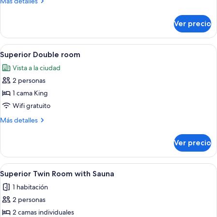
Más
Más detalles
detalles
sobre
Ver precio
Standard
Double
Room
Abrir
Una cama bien hecha con ropa blanca 
6
Superior Double room
todas
Vista a la ciudad
las
2 personas
fotos
de
1 cama King
Superior
Wifi gratuito
Double
Más
Más detalles
room
detalles
sobre
Ver precio
Superior
Double
room
Abrir
Habitación de hotel con dos camas, un 
5
Superior Twin Room with Sauna
todas
1 habitación
las
2 personas
fotos
de
2 camas individuales