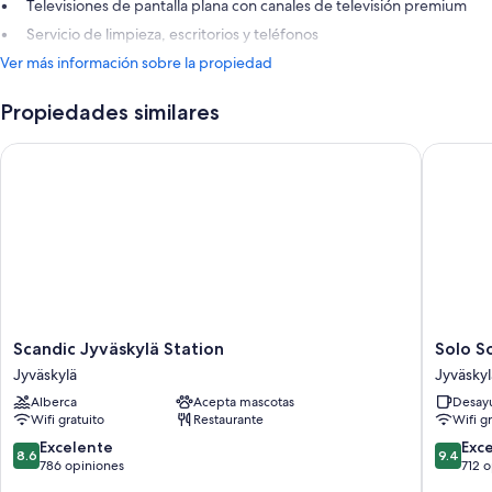
Televisiones de pantalla plana con canales de televisión premium
Servicio de limpieza, escritorios y teléfonos
Ver más información sobre la propiedad
Propiedades similares
Scandic Jyväskylä Station
Solo Sok
Scandic
Solo
Scandic Jyväskylä Station
Solo So
Jyväskylä
Sokos
Jyväskylä
Jyväskyl
Station
Hotel
Alberca
Acepta mascotas
Desayu
Jyväskylä
Paviljonk
Wifi gratuito
Restaurante
Wifi g
Jyväskyl
8.6
9.4
Excelente
Exc
8.6
9.4
de
de
786 opiniones
712 
10,
10,