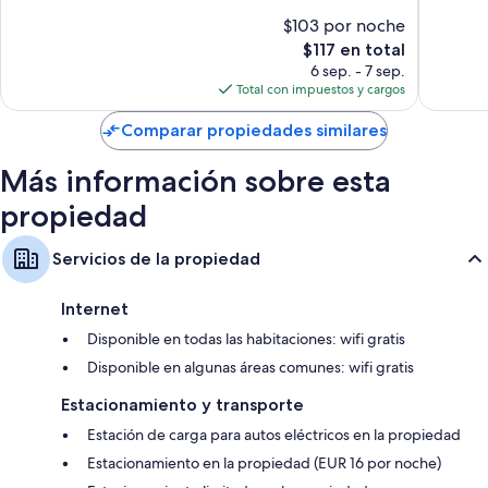
Excelente,
Excepcio
$103 por noche
786
712
El
$117 en total
opiniones
opinion
precio
6 sep. - 7 sep.
actual
Total con impuestos y cargos
es
de
Comparar propiedades similares
$117
Más información sobre esta
propiedad
Servicios de la propiedad
Internet
Disponible en todas las habitaciones: wifi gratis
Disponible en algunas áreas comunes: wifi gratis
Estacionamiento y transporte
Estación de carga para autos eléctricos en la propiedad
Estacionamiento en la propiedad (EUR 16 por noche)