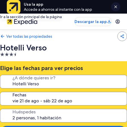
Usa la app
Accede a ahorros al instante con la app
Ir a la sección principal de la página
Descargar la app
Ver todas las propiedades
Hotelli Verso
Propiedad
de
3.5
Elige las fechas para ver precios
estrellas
¿A dónde quieres ir?
Fechas
Huéspedes