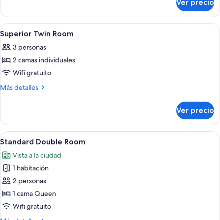
Ver precio
Standard
Twin
Room
Abrir
Una habitación de hotel con dos camas,
6
Superior Twin Room
todas
3 personas
las
2 camas individuales
fotos
de
Wifi gratuito
Superior
Más
Más detalles
Twin
detalles
sobre
Room
Ver precio
Superior
Twin
Room
Abrir
Habitación de hotel con cama, un espe
3
Standard Double Room
todas
Vista a la ciudad
las
1 habitación
fotos
de
2 personas
Standard
1 cama Queen
Double
Wifi gratuito
Room