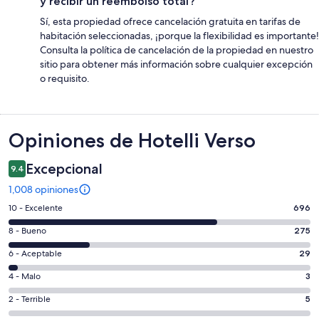
y recibir un reembolso total?
Sí, esta propiedad ofrece cancelación gratuita en tarifas de
habitación seleccionadas, ¡porque la flexibilidad es importante!
Consulta la política de cancelación de la propiedad en nuestro
sitio para obtener más información sobre cualquier excepción
o requisito.
Opiniones
Opiniones de Hotelli Verso
Excepcional
9.4
1,008 opiniones
Puntuación
10 - Excelente
696
de
Puntuación
8 - Bueno
275
10,
de
es
Puntuación
6 - Aceptable
29
8,
decir,
de
es
Puntuación
4 - Malo
3
Excelente.
6,
decir,
de
Basada
es
Puntuación
2 - Terrible
5
Bueno.
4,
en
decir,
de