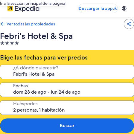
Ir a la sección principal de la página
Descargar la app
Ver todas las propiedades
Febri's Hotel & Spa
Propiedad
de
4.0
Elige las fechas para ver precios
estrellas
¿A dónde quieres ir?
Fechas
Huéspedes
Buscar