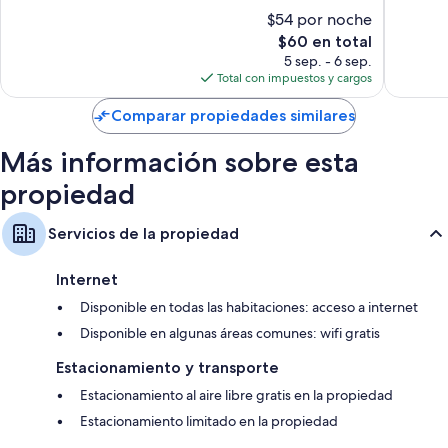
10,
10,
Kartika
Otros servicios que también encontrarás en las habitaciones incluyen:
$54 por noche
Magnífico,
Excelent
Camas con efecto memoria y camas extra/plegables (con cargo)
El
$60 en total
1,082
1,001
precio
opiniones
opinion
5 sep. - 6 sep.
Baños con bidets y secadoras de cabello
actual
Total con impuestos y cargos
Televisiones de alta definición de 32 pulgadas con canales de
es
televisión premium
de
Comparar propiedades similares
$60
Balcones o patios, áreas de descanso independientes y
congeladores o refrigeradores con congelador
Más información sobre esta
propiedad
Servicios de la propiedad
Internet
Disponible en todas las habitaciones: acceso a internet
Disponible en algunas áreas comunes: wifi gratis
Estacionamiento y transporte
Estacionamiento al aire libre gratis en la propiedad
Estacionamiento limitado en la propiedad