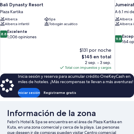
Bali Dynasty Resort
Jumeirah
Plaza Kartika
A 6.1 mi d
Alberca
Spa
Alberca
Alberca infantil
Tobogán acuático
Alberca i
8.8
Excelente
8.8
9.8
Excep
de
1,006 opiniones
9.8
de
164 op
10,
10,
Excelente,
$131 por noche
Excepcion
1,006
El
$145 en total
164
opiniones
precio
2 sep. - 3 sep.
opiniones
actual
Total con impuestos y cargos
es
Inicia sesión y reserva para acumular crédito OneKeyCash en
de
miles de hoteles. ¡Más recompensas te llevan a más aventuras!
$145
Iniciar sesión
Registrarme gratis
Información de la zona
Febri's Hotel & Spa se encuentra en el área de Plaza Kartika en
Kuta, en una zona comercial y cerca de la playa. Las personas
que deseen ir de compras pueden visitar Centro comercial