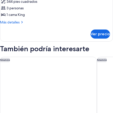
344 pies cuadrados
fotos
de
3 personas
Habitación
1 cama King
superior,
Más
Más detalles
1
detalles
cama
sobre
Ver precio
Habitación
King
superior,
size
1
También podría interesarte
cama
King
size
Bali Dynasty Resort
Jumeirah
Anuncio
Anuncio