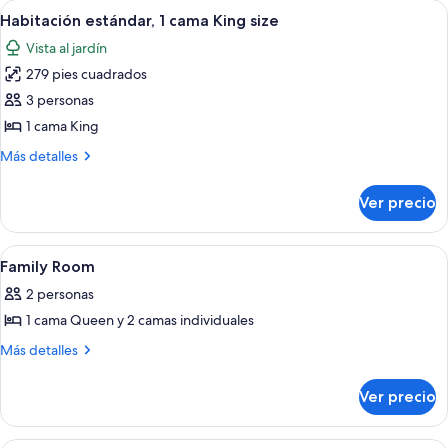
Abrir
Habitación de hotel con dos camas, cad
14
1
Habitación estándar, 1 cama King size
todas
habitación
Vista al jardín
las
279 pies cuadrados
fotos
de
3 personas
Habitación
1 cama King
estándar,
Más
Más detalles
1
detalles
cama
sobre
Ver precio
Habitación
King
estándar,
size
1
Abrir
Camas con efecto memoria y caja de s
7
cama
Family Room
todas
King
2 personas
size
las
1 cama Queen y 2 camas individuales
fotos
de
Más
Más detalles
detalles
Family
sobre
Room
Ver precio
Family
Room
Camas con efecto memoria y caja de s