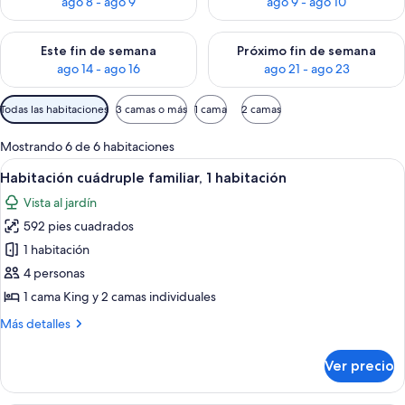
ago 8 - ago 9
ago 9 - ago 10
Consulta la disponibilidad para este fin de semana ago 14 - ag
Consulta la disponibilidad pa
Este fin de semana
Próximo fin de semana
ago 14 - ago 16
ago 21 - ago 23
Filtros
Todas las habitaciones
3 camas o más
1 cama
2 camas
disponibles
para
Mostrando 6 de 6 habitaciones
las
Abrir
Una habitación de hotel con tres cama
8
Habitación cuádruple familiar, 1 habitación
habitaciones
todas
Vista al jardín
las
592 pies cuadrados
fotos
de
1 habitación
Habitación
4 personas
cuádruple
1 cama King y 2 camas individuales
familiar,
Más
Más detalles
1
detalles
habitación
sobre
Ver precio
Habitación
cuádruple
familiar,