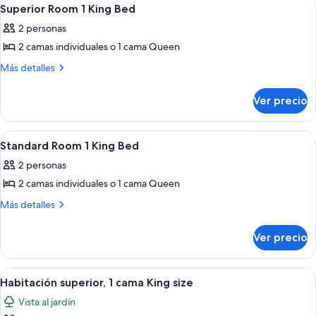
Abrir
5
Superior Room 1 King Bed
todas
2 personas
las
2 camas individuales o 1 cama Queen
fotos
de
Más
Más detalles
detalles
Superior
sobre
Room
Ver precio
Superior
1
Room
King
1
Abrir
Camas con efecto memoria y caja de s
8
King
Bed
Standard Room 1 King Bed
todas
Bed
2 personas
las
2 camas individuales o 1 cama Queen
fotos
de
Más
Más detalles
detalles
Standard
sobre
Room
Ver precio
Standard
1
Room
King
1
Abrir
Habitación superior, 1 cama King size 
13
King
Bed
Habitación superior, 1 cama King size
todas
Bed
Vista al jardín
las