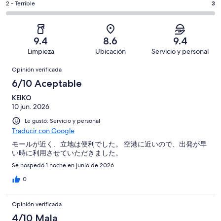
Basada
es
Puntuación
2 - Terrible
3
Bueno.
4,
en
decir,
de
Basada
es
609
Aceptable.
2,
en
decir,
de
Basada
es
313
Malo.
9.4
8.6
9.4
1001
en
decir,
de
Basada
Limpieza
Ubicación
Servicio y personal
opiniones
61
Terrible.
1001
en
Opiniones
de
Basada
opiniones
Opinión verificada
15
1001
en
de
6/10 Aceptable
opiniones
3
1001
de
KEIKO
opiniones
10 jun. 2026
1001
opiniones
Le gustó: Servicio y personal
Traducir con Google
モールが近く、立地は便利でした。 空港に近いので、出発が早
い時に利用させていただきました。
Se hospedó 1 noche en junio de 2026
0
Opinión verificada
4/10 Mala