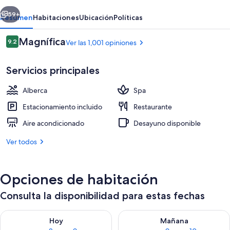
Spa
erior
Siguiente
59+
Resumen
Habitaciones
Ubicación
Políticas
Opiniones
Magnífica
9.2
Ver las 1,001 opiniones
9.2 de 10,
Servicios principales
Alberca
Spa
Estacionamiento incluido
Restaurante
Aire acondicionado
Desayuno disponible
2 albercas al aire libre, sombrillas en l
Ver todos
Opciones de habitación
Consulta la disponibilidad para estas fechas
Consulta la disponibilidad para hoy ago 8 - ago 9
Consulta la disponibilidad pa
Hoy
Mañana