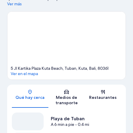
Lippo y Discovery Shopping Mall, mientras que quienes quieran
Ver más
apreciar la belleza natural del área pueden ir a Playa de Tuban y
Playa de Kuta. ¿Viajas con niños? No te pierdas Parque acuático
Waterbom Bali. Las actividades como kayaks y parasailing
ofrecen una gran oportunidad de disfrutar del agua y, si buscas
un poco de adrenalina, puedes hacer paseos a caballo y tours
ecológicos en los alrededores.
Visita nuestra guía de Kuta
5 Jl Kartika Plaza Kuta Beach, Tuban, Kuta, Bali, 80361
Ver en el mapa
Sección del mapa
Qué hay cerca
Medios de
Restaurantes
transporte
Playa de Tuban
A 6 min a pie
- 0.4 mi