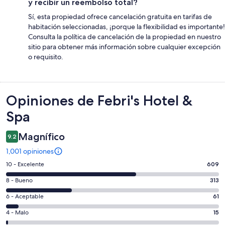
y recibir un reembolso total?
Sí, esta propiedad ofrece cancelación gratuita en tarifas de
habitación seleccionadas, ¡porque la flexibilidad es importante!
Consulta la política de cancelación de la propiedad en nuestro
sitio para obtener más información sobre cualquier excepción
o requisito.
Opiniones
Opiniones de Febri's Hotel &
Spa
Magnífico
9.2
1,001 opiniones
Puntuación
10 - Excelente
609
de
Puntuación
8 - Bueno
313
10,
de
es
Puntuación
6 - Aceptable
61
8,
decir,
de
es
Puntuación
4 - Malo
15
Excelente.
6,
decir,
de