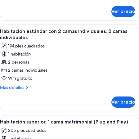
cama
detalles
Queen
sobre
Ver precio
Habitación
size
estándar,
1
Abrir
Habitación de hotel con dos camas, un
9
cama
Habitación estándar con 2 camas individuales, 2 camas
todas
Queen
individuales
size
las
194 pies cuadrados
fotos
1 habitación
de
2 personas
Habitación
estándar
2 camas individuales
con
Wifi gratuito
2
Más
Más detalles
camas
detalles
individuales,
sobre
Ver precio
Habitación
2
estándar
camas
con
Abrir
Habitación de hotel con una cama gran
individuales
6
2
Habitación superior, 1 cama matrimonial (Plug and Play)
todas
camas
205 pies cuadrados
individuales,
las
2
1 habitación