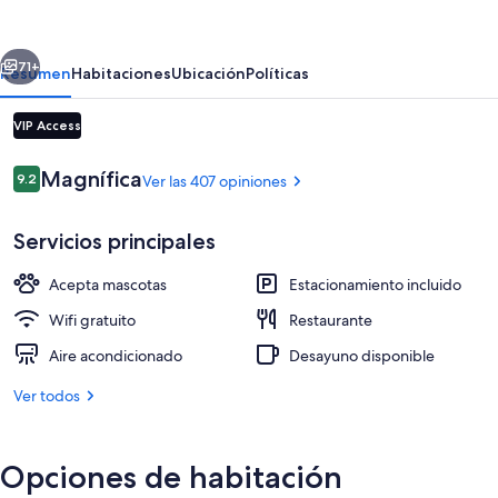
Lima
Benavides
erior
Siguiente
Miraflores
71+
Resumen
Habitaciones
Ubicación
Políticas
Hotel
VIP Access
Opiniones
Magnífica
9.2
Ver las 407 opiniones
9.2 de 10,
Servicios principales
Acepta mascotas
Estacionamiento incluido
Bar (en la propiedad)
Wifi gratuito
Restaurante
Aire acondicionado
Desayuno disponible
Ver todos
Opciones de habitación