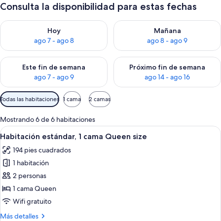
Consulta la disponibilidad para estas fechas
Consulta la disponibilidad para hoy ago 7 - ago 8
Consulta la disponibilidad pa
Hoy
Mañana
ago 7 - ago 8
ago 8 - ago 9
Consulta la disponibilidad para este fin de semana ago 7 - ag
Consulta la disponibilidad par
Este fin de semana
Próximo fin de semana
ago 7 - ago 9
ago 14 - ago 16
Filtros
Todas las habitaciones
1 cama
2 camas
disponibles
para
Mostrando 6 de 6 habitaciones
las
Abrir
Habitación de hotel con una cama gra
8
Habitación estándar, 1 cama Queen size
habitaciones
todas
194 pies cuadrados
las
1 habitación
fotos
de
2 personas
Habitación
1 cama Queen
estándar,
Wifi gratuito
1
Más
Más detalles