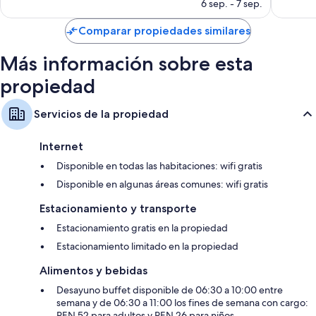
precio
opiniones
6 sep. - 7 sep.
actual
es
Comparar propiedades similares
de
$48
Más información sobre esta
propiedad
Servicios de la propiedad
Internet
Disponible en todas las habitaciones: wifi gratis
Disponible en algunas áreas comunes: wifi gratis
Estacionamiento y transporte
Estacionamiento gratis en la propiedad
Estacionamiento limitado en la propiedad
Alimentos y bebidas
Desayuno buffet disponible de 06:30 a 10:00 entre
semana y de 06:30 a 11:00 los fines de semana con cargo:
PEN 52 para adultos y PEN 26 para niños