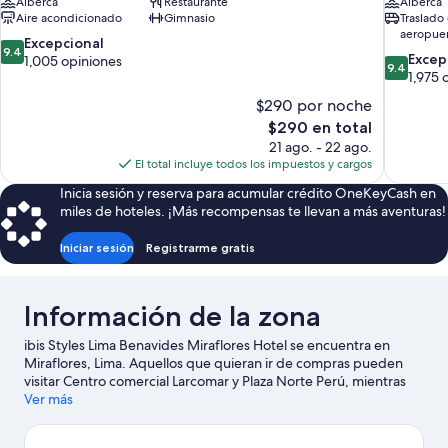
Alberca
Restaurante
Alberca
Aire acondicionado
Gimnasio
Traslado 
aeropuer
9.4
Excepcional
9.4
9.4
Excep
de
1,005 opiniones
9.4
de
1,975 
10,
10,
Excepcional,
$290 por noche
Excepcion
1,005
El
$290 en total
1,975
opiniones
precio
21 ago. - 22 ago.
opiniones
actual
El total incluye todos los impuestos y cargos
es
Inicia sesión y reserva para acumular crédito OneKeyCash en
de
miles de hoteles. ¡Más recompensas te llevan a más aventuras!
$290
Iniciar sesión
Registrarme gratis
Información de la zona
ibis Styles Lima Benavides Miraflores Hotel se encuentra en
Miraflores, Lima. Aquellos que quieran ir de compras pueden
visitar Centro comercial Larcomar y Plaza Norte Perú, mientras
que quienes quieran apreciar la belleza natural de la zona
Ver más
pueden ir a Parque Central de Miraflores. También vale la pena
conocer Centro Cultural Ricardo Palma y Museo de Historia