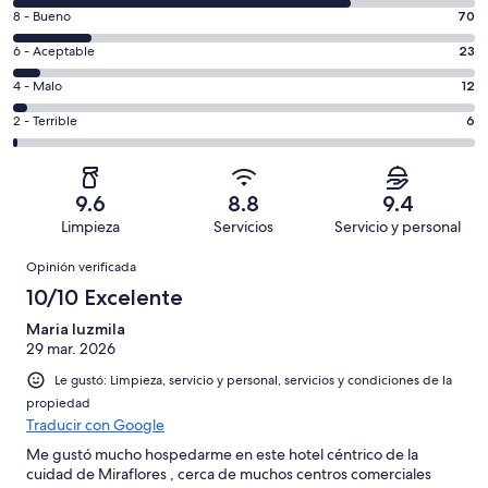
de
Puntuación
8 - Bueno
70
10,
de
es
Puntuación
6 - Aceptable
23
8,
decir,
de
es
Puntuación
4 - Malo
12
Excelente.
6,
decir,
de
Basada
es
Puntuación
2 - Terrible
6
Bueno.
4,
en
decir,
de
Basada
es
296
Aceptable.
2,
en
decir,
de
Basada
es
70
Malo.
9.6
8.8
9.4
407
en
decir,
de
Basada
Limpieza
Servicios
Servicio y personal
opiniones
23
Terrible.
407
en
Opiniones
de
Basada
opiniones
Opinión verificada
12
407
en
de
10/10 Excelente
opiniones
6
407
de
Maria luzmila
opiniones
29 mar. 2026
407
opiniones
Le gustó: Limpieza, servicio y personal, servicios y condiciones de la
propiedad
Traducir con Google
Me gustó mucho hospedarme en este hotel céntrico de la
cuidad de Miraflores , cerca de muchos centros comerciales