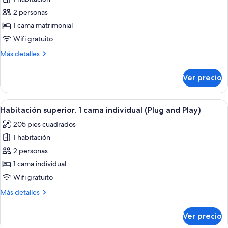
fotos
camas
de
2 personas
individuales
Habitación
1 cama matrimonial
superior,
Wifi gratuito
1
Más
Más detalles
cama
detalles
matrimonial
sobre
Ver precio
Habitación
(Plug
superior,
and
1
Abrir
Una habitación de hotel con dos camas
Play)
7
cama
Habitación superior, 1 cama individual (Plug and Play)
todas
matrimonial
205 pies cuadrados
(Plug
las
and
1 habitación
fotos
Play)
de
2 personas
Habitación
1 cama individual
superior,
Wifi gratuito
1
Más
Más detalles
cama
detalles
individual
sobre
Ver precio
Habitación
(Plug