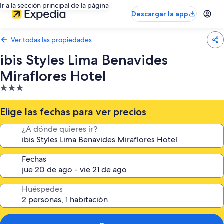
Ir a la sección principal de la página
Descargar la app
Ver todas las propiedades
ibis Styles Lima Benavides
Miraflores Hotel
Propiedad
de
3.0
Elige las fechas para ver precios
estrellas
¿A dónde quieres ir?
Fechas
Huéspedes