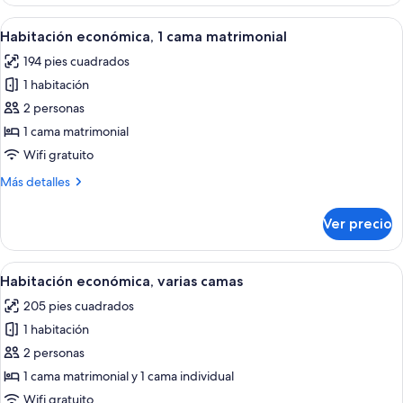
superior,
and
1
Abrir
Una habitación de hotel con una cama,
Play)
6
cama
Habitación económica, 1 cama matrimonial
todas
individual
194 pies cuadrados
(Plug
las
and
1 habitación
fotos
Play)
de
2 personas
Habitación
1 cama matrimonial
económica,
Wifi gratuito
1
Más
Más detalles
cama
detalles
matrimonial
sobre
Ver precio
Habitación
económica,
1
Abrir
Habitación de hotel con una cama gran
9
cama
Habitación económica, varias camas
todas
matrimonial
205 pies cuadrados
las
1 habitación
fotos
de
2 personas
Habitación
1 cama matrimonial y 1 cama individual
económica,
Wifi gratuito