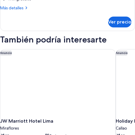
varias
Más
Más detalles
camas
detalles
sobre
Ver precio
Habitación
económica,
varias
También podría interesarte
camas
JW Marriott Hotel Lima
Holiday 
Anuncio
Anuncio
JW Marriott Hotel Lima
Holiday 
Miraflores
Callao