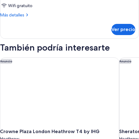
Habitación
Wifi gratuito
con
Más
Más detalles
2
detalles
camas
sobre
Ver precio
Habitación
individuales
con
(Plus)
2
También podría interesarte
camas
individuales
(Plus)
Crowne Plaza London Heathrow T4 by IHG
Sherato
Anuncio
Anuncio
Crowne Plaza London Heathrow T4 by IHG
Sherato
Heathrow
Heathrow