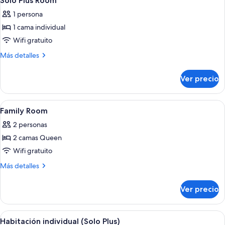
Solo Plus Room
todas
1 persona
las
1 cama individual
fotos
de
Wifi gratuito
Solo
Más
Más detalles
Plus
detalles
sobre
Room
Ver precio
Solo
Plus
Room
Abrir
Escritorio, insonorización, wifi gratis 
4
Family Room
todas
2 personas
las
2 camas Queen
fotos
de
Wifi gratuito
Family
Más
Más detalles
Room
detalles
sobre
Ver precio
Family
Room
Abrir
Una habitación de hotel con cama, mes
7
Habitación individual (Solo Plus)