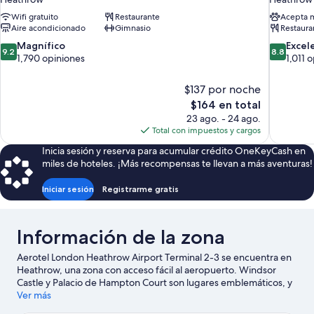
Wifi gratuito
Restaurante
Acepta 
Aire acondicionado
Gimnasio
Restaura
9.2
8.8
Magnífico
Excel
9.2
8.8
de
de
1,790 opiniones
1,011 
10,
10,
Magnífico,
Excelente
$137 por noche
1,790
1,011
El
$164 en total
opiniones
opiniones
precio
23 ago. - 24 ago.
actual
Total con impuestos y cargos
es
Inicia sesión y reserva para acumular crédito OneKeyCash en
de
miles de hoteles. ¡Más recompensas te llevan a más aventuras!
$164
Iniciar sesión
Registrarme gratis
Información de la zona
Aerotel London Heathrow Airport Terminal 2-3 se encuentra en
Heathrow, una zona con acceso fácil al aeropuerto. Windsor
Castle y Palacio de Hampton Court son lugares emblemáticos, y
la belleza natural de la zona puede apreciarse en Río Támesis y
Ver más
Kensington Gardens. ¿Quieres asistir a un evento o partido?