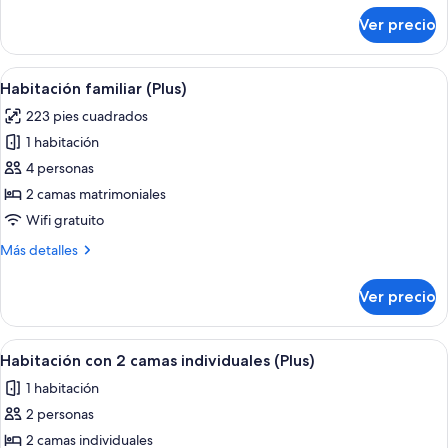
sobre
Ver precio
Habitación
doble
(Plus)
Abrir
Habitación de hotel con dos camas, un
5
Habitación familiar (Plus)
todas
223 pies cuadrados
las
1 habitación
fotos
de
4 personas
Habitación
2 camas matrimoniales
familiar
Wifi gratuito
(Plus)
Más
Más detalles
detalles
sobre
Ver precio
Habitación
familiar
(Plus)
Abrir
Habitación de hotel con dos camas, una
2
Habitación con 2 camas individuales (Plus)
todas
1 habitación
las
2 personas
fotos
de
2 camas individuales