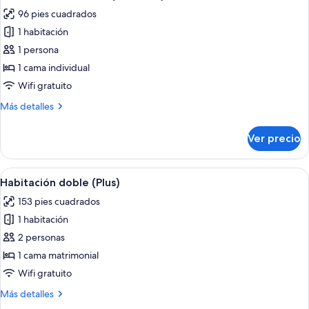
todas
96 pies cuadrados
las
1 habitación
fotos
de
1 persona
Habitación
1 cama individual
individual
Wifi gratuito
(Solo
Más
Más detalles
Plus)
detalles
sobre
Ver precio
Habitación
individual
(Solo
Abrir
Una habitación de hotel moderna con u
3
Plus)
Habitación doble (Plus)
todas
153 pies cuadrados
las
1 habitación
fotos
de
2 personas
Habitación
1 cama matrimonial
doble
Wifi gratuito
(Plus)
Más
Más detalles
detalles