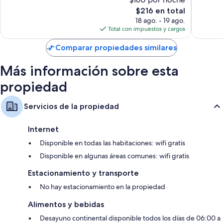
Heathrow
5,215
Magnífico,
El
opinion
$216 en total
5,361
precio
opiniones
18 ago. - 19 ago.
actual
Total con impuestos y cargos
es
de
Comparar propiedades similares
$216
Más información sobre esta
propiedad
Servicios de la propiedad
Internet
Disponible en todas las habitaciones: wifi gratis
Disponible en algunas áreas comunes: wifi gratis
Estacionamiento y transporte
No hay estacionamiento en la propiedad
Alimentos y bebidas
Desayuno continental disponible todos los días de 06:00 a