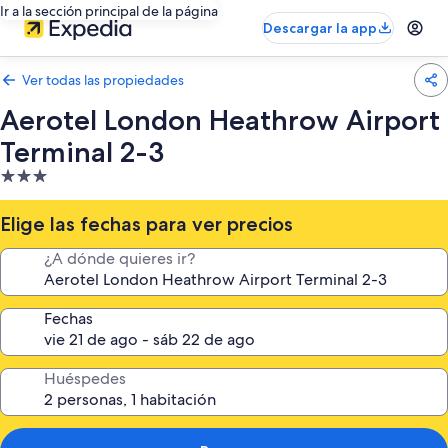
Ir a la sección principal de la página
Descargar la app
Ver todas las propiedades
Aerotel London Heathrow Airport
Terminal 2-3
Propiedad
de
3.0
Elige las fechas para ver precios
estrellas
¿A dónde quieres ir?
Fechas
Huéspedes