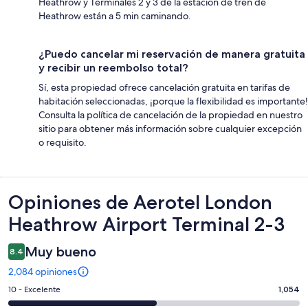
Heathrow y Terminales 2 y 3 de la estación de tren de
Heathrow están a 5 min caminando.
¿Puedo cancelar mi reservación de manera gratuita
y recibir un reembolso total?
Sí, esta propiedad ofrece cancelación gratuita en tarifas de
habitación seleccionadas, ¡porque la flexibilidad es importante!
Consulta la política de cancelación de la propiedad en nuestro
sitio para obtener más información sobre cualquier excepción
o requisito.
Opiniones
Opiniones de Aerotel London
Heathrow Airport Terminal 2-3
Muy bueno
8.4
2,084 opiniones
Puntuación
10 - Excelente
1,054
de