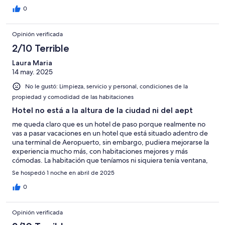
0
Opinión verificada
2/10 Terrible
Laura Maria
14 may. 2025
No le gustó: Limpieza, servicio y personal, condiciones de la
propiedad y comodidad de las habitaciones
Hotel no está a la altura de la ciudad ni del aept
me queda claro que es un hotel de paso porque realmente no
vas a pasar vacaciones en un hotel que está situado adentro de
una terminal de Aeropuerto, sin embargo, pudiera mejorarse la
experiencia mucho más, con habitaciones mejores y más
cómodas. La habitación que teníamos ni siquiera tenía ventana,
el baño terrible muy reducido, me he quedado en otros hoteles
Se hospedó 1 noche en abril de 2025
de otras cadenas, igual en en Aeropuerto y experiencias han
sido muy positiva, sin embargo, el hotel no está a la altura ni de
0
la ciudad ni del aeropuerto, que en el que se encuentra, la única
ventaja es su ubicación, está bastante caro para lo que es y
Opinión verificada
ofrece.