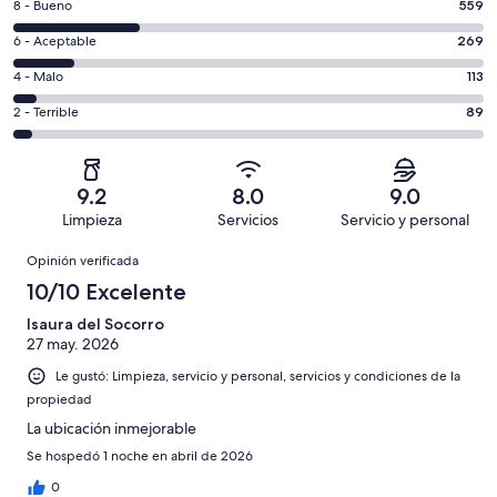
Puntuación
8 - Bueno
559
10,
de
es
Puntuación
6 - Aceptable
269
8,
decir,
de
es
Puntuación
4 - Malo
113
Excelente.
6,
decir,
de
Basada
es
Puntuación
2 - Terrible
89
Bueno.
4,
en
decir,
de
Basada
es
1054
Aceptable.
2,
en
decir,
de
Basada
es
559
Malo.
9.2
8.0
9.0
2084
en
decir,
de
Basada
Limpieza
Servicios
Servicio y personal
opiniones
269
Terrible.
2084
en
Opiniones
de
Basada
opiniones
Opinión verificada
113
2084
en
de
10/10 Excelente
opiniones
89
2084
de
Isaura del Socorro
opiniones
27 may. 2026
2084
opiniones
Le gustó: Limpieza, servicio y personal, servicios y condiciones de la
propiedad
La ubicación inmejorable
Se hospedó 1 noche en abril de 2026
0