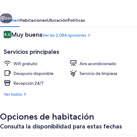
Heathrow
Airport
erior
Siguiente
Terminal
26+
Resumen
Habitaciones
Ubicación
Políticas
2-
Opiniones
Muy buena
8.4
Ver las 2,084 opiniones
3
8.4 de 10,
Servicios principales
Wifi gratuito
Aire acondicionado
Desayuno disponible
Servicio de limpieza
Recepción 24/7
Vista frontal de la propiedad
Ver todos
Opciones de habitación
Consulta la disponibilidad para estas fechas