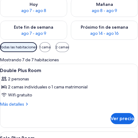
Consulta la disponibilidad para hoy ago 7 - ago 8
Consulta la disponibilidad pa
Hoy
Mañana
ago 7 - ago 8
ago 8 - ago 9
Consulta la disponibilidad para este fin de semana ago 7 - ag
Consulta la disponibilidad par
Este fin de semana
Próximo fin de semana
ago 7 - ago 9
ago 14 - ago 16
Filtros
Todas las habitaciones
1 cama
2 camas
disponibles
para
Mostrando 7 de 7 habitaciones
las
Abrir
Escritorio, insonorización, wifi gratis 
4
Double Plus Room
habitaciones
todas
2 personas
las
2 camas individuales o 1 cama matrimonial
fotos
de
Wifi gratuito
Double
Más
Más detalles
Plus
detalles
sobre
Room
Ver precio
Double
Plus
Room
Abrir
Regadera, amenidades de baño gratuita
2