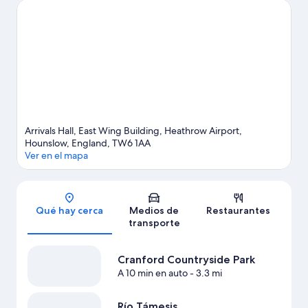
Consulta el calendario de Estadio de fútbol Wembley Stadium o
Estadio de Twickenham.
Visita nuestra guía de Hounslow
Arrivals Hall, East Wing Building, Heathrow Airport,
Hounslow, England, TW6 1AA
Ver en el mapa
Sección del mapa
Qué hay cerca
Medios de
Restaurantes
transporte
Cranford Countryside Park
A 10 min en auto
- 3.3 mi
Río Támesis