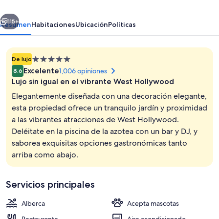
Luxury
erior
Siguiente
Collection
115+
Resumen
Habitaciones
Ubicación
Políticas
Hotel,
Beverly
Propiedad
De lujo
Hills
de
Excelente
1,006 opiniones
8.6
5.0
Lujo sin igual en el vibrante West Hollywood
estrellas
Elegantemente diseñada con una decoración elegante,
esta propiedad ofrece un tranquilo jardín y proximidad
a las vibrantes atracciones de West Hollywood.
2 restaurantes; se sirven desayunos, c
Deléitate en la piscina de la azotea con un bar y DJ, y
saborea exquisitas opciones gastronómicas tanto
arriba como abajo.
Servicios principales
Alberca
Acepta mascotas