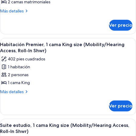
2
2 camas matrimoniales
camas
Más
Más detalles
matrimoniales,
detalles
Terraza
sobre
Ver precio
Habitación,
(View)
2
camas
Abrir
Una habitación de hotel moderna con 
5
matrimoniales,
Habitación Premier, 1 cama King size (Mobility/Hearing
todas
Terraza
Access, Roll-In Shwr)
(View)
las
402 pies cuadrados
fotos
1 habitación
de
2 personas
Habitación
Premier,
1 cama King
1
Más
Más detalles
cama
detalles
sobre
King
Ver precio
Habitación
size
Premier,
(Mobility/Hearing
1
Abrir
Habitación de hotel con cama, una sill
5
Access,
cama
Suite estudio, 1 cama King size (Mobility/Hearing Access,
todas
King
Roll-
Roll-In Shwr)
size
las