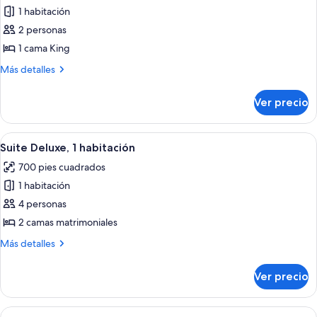
balcón
1 habitación
fotos
(Balcony)
de
2 personas
Suite
1 cama King
Prestigio,
Más
Más detalles
1
detalles
cama
sobre
Ver precio
Suite
King
Prestigio,
size
1
Abrir
Una habitación de hotel moderna con u
6
cama
Suite Deluxe, 1 habitación
todas
King
700 pies cuadrados
size
las
1 habitación
fotos
de
4 personas
Suite
2 camas matrimoniales
Deluxe,
Más
Más detalles
1
detalles
habitación
sobre
Ver precio
Suite
Deluxe,
1
Abrir
Habitación de hotel moderna con sofá