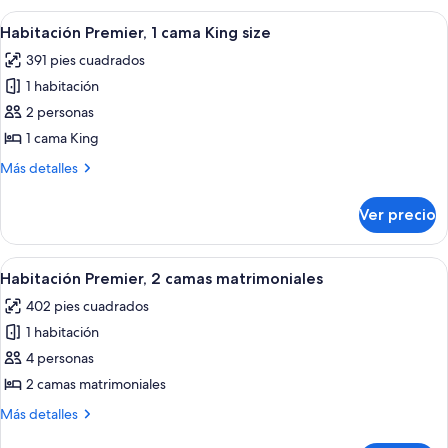
2
Abrir
Una habitación de hotel moderna con 
6
camas
Habitación Premier, 1 cama King size
todas
matrimoniales
391 pies cuadrados
las
1 habitación
fotos
de
2 personas
Habitación
1 cama King
Premier,
Más
Más detalles
1
detalles
cama
sobre
Ver precio
Habitación
King
Premier,
size
1
Abrir
Una habitación de hotel con una cama
7
cama
Habitación Premier, 2 camas matrimoniales
todas
King
402 pies cuadrados
size
las
1 habitación
fotos
de
4 personas
Habitación
2 camas matrimoniales
Premier,
Más
Más detalles
2
detalles