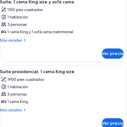
8
habitación
Suite, 1 cama King size y sofá cama
todas
1150 pies cuadrados
las
1 habitación
fotos
de
3 personas
Suite,
1 cama King y 1 sofá cama matrimonial
1
Más
Más detalles
cama
detalles
King
sobre
Ver precio
Suite,
size
1
y
cama
Abrir
Una sala de estar moderna con un sofá,
sofá
7
King
Suite presidencial, 1 cama King size
todas
size
cama
1900 pies cuadrados
y
las
sofá
1 habitación
fotos
cama
de
3 personas
Suite
1 cama King
presidencial,
Más
Más detalles
1
detalles
cama
sobre
Ver precio
Suite