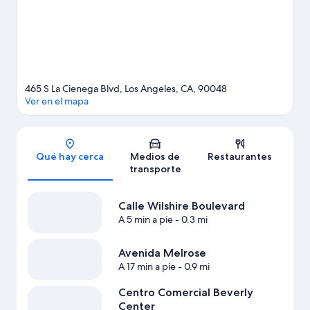
opciones de spas o centros de bienestar y belleza de la zona o
sube la adrenalina haciendo paseos a pie o ciclismo en senderos
en los alrededores.
Visita nuestra guía de Los Ángeles
465 S La Cienega Blvd, Los Angeles, CA, 90048
Ver en el mapa
Sección del mapa
Qué hay cerca
Medios de
Restaurantes
transporte
Calle Wilshire Boulevard
A 5 min a pie
- 0.3 mi
Avenida Melrose
A 17 min a pie
- 0.9 mi
Centro Comercial Beverly
Center