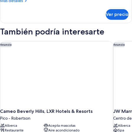
Más
Más detalles
camas
detalles
sobre
matrimoniales
Ver precio
Habitación
(Mobility/Hearing
Premier,
Access,
2
También podría interesarte
Roll-
camas
matrimoniales
In
(Mobility/Hearing
Cameo Beverly Hills, LXR Hotels & Resorts
JW Marri
Anuncio
Anuncio
Shwr)
Access,
Roll-
In
Shwr)
Cameo Beverly Hills, LXR Hotels & Resorts
JW Marri
Pico - Robertson
Centro de
Alberca
Acepta mascotas
Alberca
Restaurante
Aire acondicionado
Spa