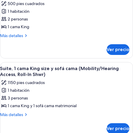
In
500 pies cuadrados
(Mobility/Hearing
fotos
Shwr)
Access,
1 habitación
de
Roll-
2 personas
Suite
In
Shwr)
estudio,
1 cama King
1
Más
Más detalles
cama
detalles
sobre
King
Ver precio
Suite
size
estudio,
(Mobility/Hearing
1
Abrir
Habitación de hotel moderna con sofá
7
Access,
cama
Suite, 1 cama King size y sofá cama (Mobility/Hearing
todas
King
Roll-
Access, Roll-In Shwr)
size
las
In
1150 pies cuadrados
(Mobility/Hearing
fotos
Shwr)
Access,
1 habitación
de
Roll-
3 personas
Suite,
In
Shwr)
1
1 cama King y 1 sofá cama matrimonial
cama
Más
Más detalles
King
detalles
sobre
size
Ver precio
Suite,