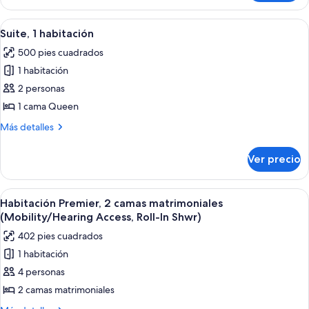
y
1
sofá
cama
Abrir
Una habitación de hotel moderna con s
5
cama
King
Suite, 1 habitación
todas
size
(Mobility/Hearing
500 pies cuadrados
y
las
Access,
sofá
1 habitación
fotos
Roll-
cama
de
2 personas
(Mobility/Hearing
In
Suite,
Access,
1 cama Queen
Shwr)
Roll-
1
Más
Más detalles
In
habitación
detalles
Shwr)
sobre
Ver precio
Suite,
1
habitación
Abrir
Una habitación de hotel con una cama 
5
Habitación Premier, 2 camas matrimoniales
todas
(Mobility/Hearing Access, Roll-In Shwr)
las
402 pies cuadrados
fotos
1 habitación
de
4 personas
Habitación
Premier,
2 camas matrimoniales
2