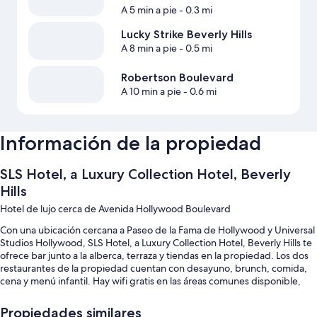
A 5 min a pie
- 0.3 mi
Lucky Strike Beverly Hills
A 8 min a pie
- 0.5 mi
Robertson Boulevard
A 10 min a pie
- 0.6 mi
Información de la propiedad
SLS Hotel, a Luxury Collection Hotel, Beverly
Hills
Hotel de lujo cerca de Avenida Hollywood Boulevard
Con una ubicación cercana a Paseo de la Fama de Hollywood y Universal
Studios Hollywood, SLS Hotel, a Luxury Collection Hotel, Beverly Hills te
ofrece bar junto a la alberca, terraza y tiendas en la propiedad. Los dos
restaurantes de la propiedad cuentan con desayuno, brunch, comida,
cena y menú infantil. Hay wifi gratis en las áreas comunes disponible,
además de cafetería y jardín.
Propiedades similares
Estos son otros servicios: