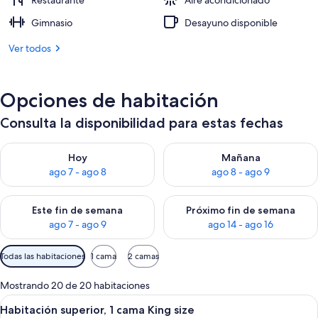
Restaurante
Aire acondicionado
Gimnasio
Desayuno disponible
Ver todos
Opciones de habitación
Consulta la disponibilidad para estas fechas
Consulta la disponibilidad para hoy ago 7 - ago 8
Consulta la disponibilidad pa
Hoy
Mañana
ago 7 - ago 8
ago 8 - ago 9
Consulta la disponibilidad para este fin de semana ago 7 - ag
Consulta la disponibilidad par
Este fin de semana
Próximo fin de semana
ago 7 - ago 9
ago 14 - ago 16
Filtros
Todas las habitaciones
1 cama
2 camas
disponibles
para
Mostrando 20 de 20 habitaciones
las
Abrir
Una habitación de hotel con una cama
6
Habitación superior, 1 cama King size
habitaciones