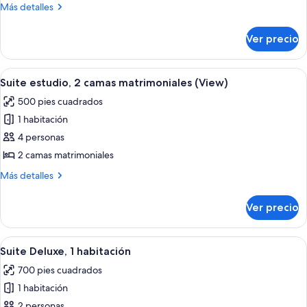
estudio,
Más
Más detalles
1
detalles
cama
sobre
Ver precio
Suite
King
estudio,
size
1
Abrir
Habitación de hotel con dos camas, un
5
cama
Suite estudio, 2 camas matrimoniales (View)
todas
King
500 pies cuadrados
size
las
1 habitación
fotos
de
4 personas
Suite
2 camas matrimoniales
estudio,
Más
Más detalles
2
detalles
camas
sobre
Ver precio
Suite
matrimoniales
estudio,
(View)
2
Abrir
Una sala de estar moderna con un sofá
9
camas
Suite Deluxe, 1 habitación
todas
matrimoniales
700 pies cuadrados
(View)
las
1 habitación
fotos
de
2 personas