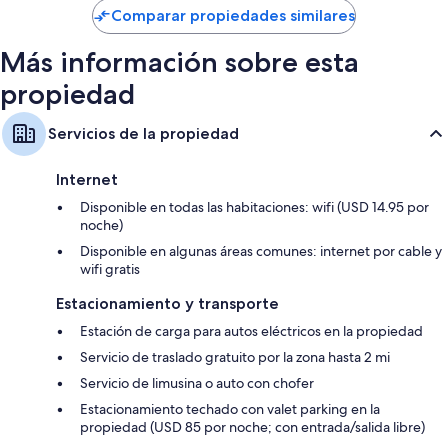
Smart TVs de 55 pulgadas con canales de televisión premium y
de
Comparar propiedades similares
reproductores de DVD
$385
Más información sobre esta
Armarios o clósets, microondas (previa solicitud) y camas infantiles
gratuitas
propiedad
Servicios de la propiedad
Internet
Disponible en todas las habitaciones: wifi (USD 14.95 por
noche)
Disponible en algunas áreas comunes: internet por cable y
wifi gratis
Estacionamiento y transporte
Estación de carga para autos eléctricos en la propiedad
Servicio de traslado gratuito por la zona hasta 2 mi
Servicio de limusina o auto con chofer
Estacionamiento techado con valet parking en la
propiedad (USD 85 por noche; con entrada/salida libre)