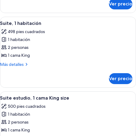
camas
sobre
Ver precio
Habitación
matrimoniales
Premier,
2
Abrir
Una sala de estar moderna con un sofá
6
camas
Suite, 1 habitación
todas
matrimoniales
498 pies cuadrados
las
1 habitación
fotos
de
2 personas
Suite,
1 cama King
1
Más
Más detalles
habitación
detalles
sobre
Ver precio
Suite,
1
habitación
Abrir
Habitación de hotel con cama, una sill
6
Suite estudio, 1 cama King size
todas
500 pies cuadrados
las
1 habitación
fotos
de
2 personas
Suite
1 cama King