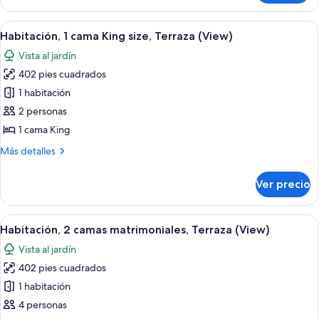
King
presidencial,
size
1
Abrir
Una habitación de hotel con una cama
7
cama
Habitación, 1 cama King size, Terraza (View)
todas
King
Vista al jardín
size
las
402 pies cuadrados
fotos
de
1 habitación
Habitación,
2 personas
1
1 cama King
cama
Más
Más detalles
King
detalles
size,
sobre
Ver precio
Habitación,
Terraza
1
(View)
cama
Abrir
Una habitación de hotel con una cama 
9
King
Habitación, 2 camas matrimoniales, Terraza (View)
todas
size,
Vista al jardín
Terraza
las
(View)
402 pies cuadrados
fotos
de
1 habitación
Habitación,
4 personas