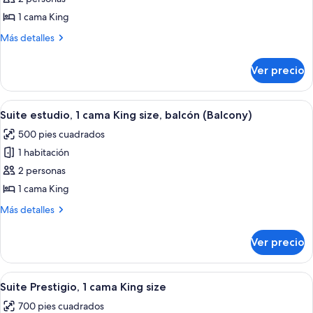
Suite
1 cama King
Deluxe,
Más
Más detalles
1
detalles
habitación
sobre
Ver precio
Suite
Deluxe,
1
Abrir
Una habitación de hotel moderna con u
5
habitación
Suite estudio, 1 cama King size, balcón (Balcony)
todas
500 pies cuadrados
las
1 habitación
fotos
de
2 personas
Suite
1 cama King
estudio,
Más
Más detalles
1
detalles
cama
sobre
Ver precio
Suite
King
estudio,
size,
1
Abrir
Una habitación de hotel moderna con 
balcón
5
cama
Suite Prestigio, 1 cama King size
todas
King
(Balcony)
700 pies cuadrados
size,
las