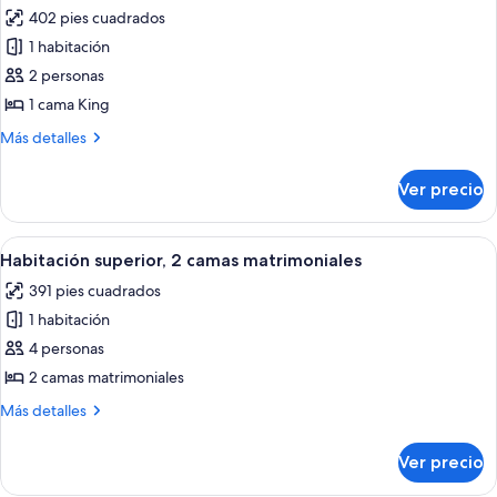
todas
402 pies cuadrados
las
1 habitación
fotos
de
2 personas
Habitación
1 cama King
superior,
Más
Más detalles
1
detalles
cama
sobre
Ver precio
Habitación
King
superior,
size
1
Abrir
Una habitación de hotel con una cama 
6
cama
Habitación superior, 2 camas matrimoniales
todas
King
391 pies cuadrados
size
las
1 habitación
fotos
de
4 personas
Habitación
2 camas matrimoniales
superior,
Más
Más detalles
2
detalles
camas
sobre
Ver precio
Habitación
matrimoniales
superior,