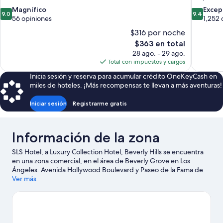
9.0
9.4
Magnífico
Excep
9.0
9.4
de
de
56 opiniones
1,252 
10,
10,
$316 por noche
Magnífico,
Excepcion
El
$363 en total
56
1,252
precio
28 ago. - 29 ago.
opiniones
opiniones
actual
Total con impuestos y cargos
es
Inicia sesión y reserva para acumular crédito OneKeyCash en
de
miles de hoteles. ¡Más recompensas te llevan a más aventuras!
$363
Iniciar sesión
Registrarme gratis
Información de la zona
SLS Hotel, a Luxury Collection Hotel, Beverly Hills se encuentra
en una zona comercial, en el área de Beverly Grove en Los
Ángeles. Avenida Hollywood Boulevard y Paseo de la Fama de
Hollywood son lugares emblemáticos, y la belleza natural del
Ver más
área puede apreciarse en Playa de Santa Monica y Playa de
Venice. ¿Quieres asistir a un evento o partido? Échale un vistazo
al calendario de actividades de Centro de convenciones de Los
Ángeles o Estadio Crypto.com Arena. Dedica un tiempo a las