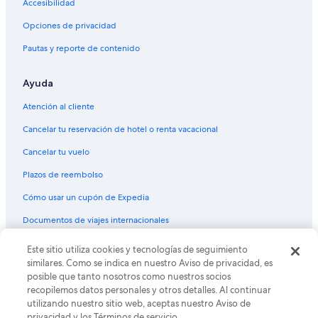
Accesibilidad
Opciones de privacidad
Pautas y reporte de contenido
Ayuda
Atención al cliente
Cancelar tu reservación de hotel o renta vacacional
Cancelar tu vuelo
Plazos de reembolso
Cómo usar un cupón de Expedia
Documentos de viajes internacionales
Este sitio utiliza cookies y tecnologías de seguimiento
© 2026 Expedia, Inc., una empresa de Expedia Group. Todos los
derechos reservados. Expedia y el logo de Expedia son marcas
similares. Como se indica en nuestro Aviso de privacidad, es
registradas o marcas comerciales de Expedia, Inc. CST# 2029030-50.
posible que tanto nosotros como nuestros socios
recopilemos datos personales y otros detalles. Al continuar
utilizando nuestro sitio web, aceptas nuestro Aviso de
privacidad y los Términos de servicio.