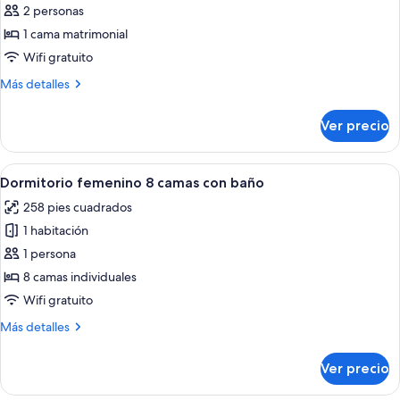
de
2 personas
Estudio
1 cama matrimonial
básico
Wifi gratuito
Más
Más detalles
detalles
sobre
Ver precio
Estudio
básico
Abrir
Un pasillo con un banco de madera, un
5
Dormitorio femenino 8 camas con baño
todas
258 pies cuadrados
las
1 habitación
fotos
de
1 persona
Dormitorio
8 camas individuales
femenino
Wifi gratuito
8
Más
Más detalles
camas
detalles
con
sobre
Ver precio
Dormitorio
baño
femenino