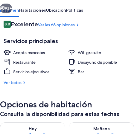
erior
Siguiente
92+
Resumen
Habitaciones
Ubicación
Políticas
Opiniones
Excelente
8.8
Ver las 66 opiniones
8.8 de 10,
Servicios principales
Acepta mascotas
Wifi gratuito
Restaurante
Desayuno disponible
Servicios ejecutivos
Bar
Terraza o patio
Ver todos
Opciones de habitación
Consulta la disponibilidad para estas fechas
Consulta la disponibilidad para hoy ago 7 - ago 8
Consulta la disponibilidad pa
Hoy
Mañana