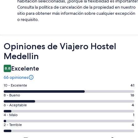
habitación seleccionadas, ¡porque la flexibilidad es importante!
Consulta la política de cancelación de la propiedad en nuestro
sitio para obtener más información sobre cualquier excepción
o requisito.
Opiniones
Opiniones de Viajero Hostel
Medellin
Excelente
8.8
66 opiniones
Puntuación
10 - Excelente
41
de
Puntuación
8 - Bueno
16
10,
de
es
Puntuación
6 - Aceptable
4
8,
decir,
de
es
Puntuación
4 - Malo
1
Excelente.
6,
decir,
de
Basada
es
Puntuación
2 - Terrible
4
Bueno.
4,
en
decir,
de
Basada
es
41
Aceptable.