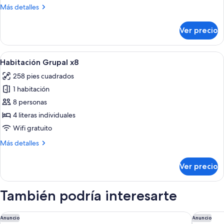
x4
Más
Más detalles
detalles
sobre
Ver precio
Habitación
Grupal
x4
Abrir
Una habitación con dos literas, cada 
5
Habitación Grupal x8
todas
258 pies cuadrados
las
1 habitación
fotos
de
8 personas
Habitación
4 literas individuales
Grupal
Wifi gratuito
x8
Más
Más detalles
detalles
sobre
Ver precio
Habitación
Grupal
x8
También podría interesarte
Hotel Park 10
Faranda 
Anuncio
Anuncio