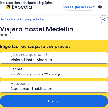
Ir a la sección principal de la página
Descargar la app
Ver todas las propiedades
Viajero Hostel Medellin
Propiedad
de
2.0
Elige las fechas para ver precios
estrellas
¿A dónde quieres ir?
Fechas
Huéspedes
Buscar