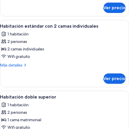
camas
sobre
Ver precio
Dormitorio
con
mixto
baño
4
Abrir
Una habitación con dos camas, un arm
7
camas
Habitación estándar con 2 camas individuales
todas
con
1 habitación
baño
las
2 personas
fotos
de
2 camas individuales
Habitación
Wifi gratuito
estándar
Más
Más detalles
con
detalles
2
sobre
Ver precio
Habitación
camas
estándar
individuales
con
Abrir
Un dormitorio con cama, una ventana c
10
2
Habitación doble superior
todas
camas
1 habitación
individuales
las
2 personas
fotos
de
1 cama matrimonial
Habitación
Wifi gratuito