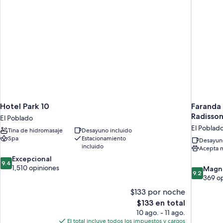
Hotel Park 10
Faranda 
Radisson
El Poblado
El Poblad
Tina de hidromasaje
Desayuno incluido
Spa
Estacionamiento
Desayuno
incluido
Acepta 
9.4
Excepcional
9.4
de
1,510 opiniones
9.2
Magní
9.2
10,
de
369 o
Excepcional,
10,
$133 por noche
1,510
Magnífico
El
$133 en total
opiniones
369
precio
10 ago. - 11 ago.
opiniones
actual
El total incluye todos los impuestos y cargos