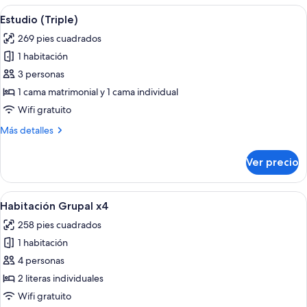
8
Abrir
Una habitación de hotel con una cama 
5
camas
Estudio (Triple)
todas
con
269 pies cuadrados
baño
las
1 habitación
fotos
de
3 personas
Estudio
1 cama matrimonial y 1 cama individual
(Triple)
Wifi gratuito
Más
Más detalles
detalles
sobre
Ver precio
Estudio
(Triple)
Abrir
Habitación con literas, una escalera de
5
Habitación Grupal x4
todas
258 pies cuadrados
las
1 habitación
fotos
de
4 personas
Habitación
2 literas individuales
Grupal
Wifi gratuito