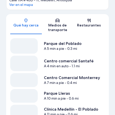
Calle 11A # 43D - 11, Medellín, Antioquia
Ver en el mapa
Sección del mapa
Qué hay cerca
Medios de
Restaurantes
transporte
Parque del Poblado
A 5 min a pie
- 0.3 mi
Centro comercial Santafé
A 4 min en auto
- 1.1 mi
Centro Comercial Monterrey
A 7 min a pie
- 0.4 mi
Parque Lleras
A 10 min a pie
- 0.6 mi
Clínica Medellín - El Poblado
A 11 min a pie
- 0.6 mi