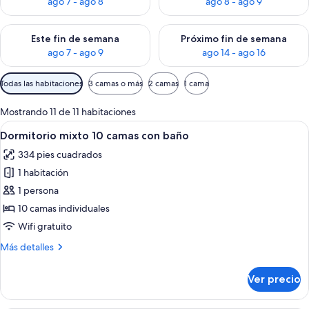
ago 7 - ago 8
ago 8 - ago 9
Consulta la disponibilidad para este fin de semana ago 7 - ag
Consulta la disponibilidad par
Este fin de semana
Próximo fin de semana
ago 7 - ago 9
ago 14 - ago 16
Filtros
Todas las habitaciones
3 camas o más
2 camas
1 cama
disponibles
para
Mostrando 11 de 11 habitaciones
las
Abrir
Una habitación pequeña y bien ilumina
12
Dormitorio mixto 10 camas con baño
habitaciones
todas
334 pies cuadrados
las
1 habitación
fotos
de
1 persona
Dormitorio
10 camas individuales
mixto
Wifi gratuito
10
Más
Más detalles
camas
detalles
con
sobre
Ver precio
Dormitorio
baño
mixto
10