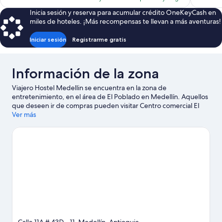
es
Inicia sesión y reserva para acumular crédito OneKeyCash en
de
miles de hoteles. ¡Más recompensas te llevan a más aventuras!
$133
Iniciar sesión
Registrarme gratis
Información de la zona
Viajero Hostel Medellin se encuentra en la zona de
entretenimiento, en el área de El Poblado en Medellín. Aquellos
que deseen ir de compras pueden visitar Centro comercial El
Tesoro y Centro comercial Santafé, mientras que quienes
Ver más
quieran apreciar la belleza natural de la zona pueden ir a Parque
del Poblado y Parque Lleras. Asiste a un evento o partido en
Estadio Atanasio Giradot, y haz algo de tiempo para conocer
Pueblito Paisa, una de las atracciones imperdibles del lugar.
Visita nuestra guía de Medellín
Ver más hostales en Medellín