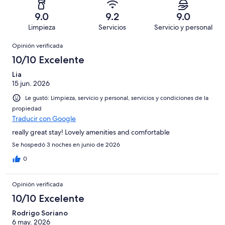
2,
en
decir,
de
Basada
es
16
Malo.
9.0
9.2
9.0
66
en
decir,
de
Basada
Limpieza
Servicios
Servicio y personal
opiniones
4
Terrible.
66
en
Opiniones
de
Basada
opiniones
Opinión verificada
1
66
en
de
10/10 Excelente
opiniones
4
66
de
Lia
opiniones
15 jun. 2026
66
opiniones
Le gustó: Limpieza, servicio y personal, servicios y condiciones de la
propiedad
Traducir con Google
really great stay! Lovely amenities and comfortable
Se hospedó 3 noches en junio de 2026
0
Opinión verificada
10/10 Excelente
Rodrigo Soriano
6 may. 2026