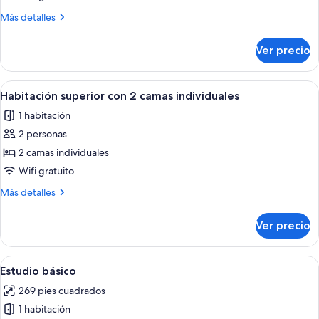
doble
Más
Más detalles
superior
detalles
sobre
Ver precio
Habitación
doble
superior
Abrir
Una habitación con dos camas, un arm
9
Habitación superior con 2 camas individuales
todas
1 habitación
las
2 personas
fotos
de
2 camas individuales
Habitación
Wifi gratuito
superior
Más
Más detalles
con
detalles
2
sobre
Ver precio
Habitación
camas
superior
individuales
con
Abrir
Un dormitorio moderno con una cama d
11
2
Estudio básico
todas
camas
269 pies cuadrados
individuales
las
1 habitación
fotos