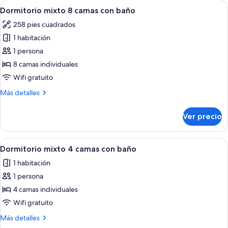
Abrir
Habitación con literas, una escalera de
10
camas
Dormitorio mixto 8 camas con baño
todas
con
258 pies cuadrados
baño
las
1 habitación
fotos
de
1 persona
Dormitorio
8 camas individuales
mixto
Wifi gratuito
8
Más
Más detalles
camas
detalles
con
sobre
Ver precio
Dormitorio
baño
mixto
8
Abrir
Dormitorio con literas de madera, un 
10
camas
Dormitorio mixto 4 camas con baño
todas
con
1 habitación
baño
las
1 persona
fotos
de
4 camas individuales
Dormitorio
Wifi gratuito
mixto
Más
Más detalles
4
detalles