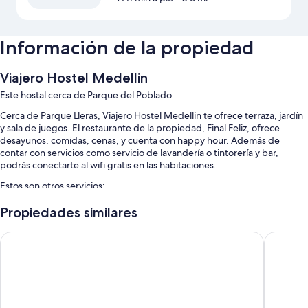
Información de la propiedad
Viajero Hostel Medellin
Este hostal cerca de Parque del Poblado
Cerca de Parque Lleras, Viajero Hostel Medellin te ofrece terraza, jardín
y sala de juegos. El restaurante de la propiedad, Final Feliz, ofrece
desayunos, comidas, cenas, y cuenta con happy hour. Además de
contar con servicios como servicio de lavandería o tintorería y bar,
podrás conectarte al wifi gratis en las habitaciones.
Estos son otros servicios:
Desayuno a la carta (con cargo), traslado de ida y vuelta al
Propiedades similares
aeropuerto (con cargo) y muebles de exterior
Los Patios Hostel
Hotel 79
Espacios de coworking, caja de seguridad en la recepción y tienda
de regalos
Máquina expendedora, salas de juntas y televisión en el lobby
Características de la habitación