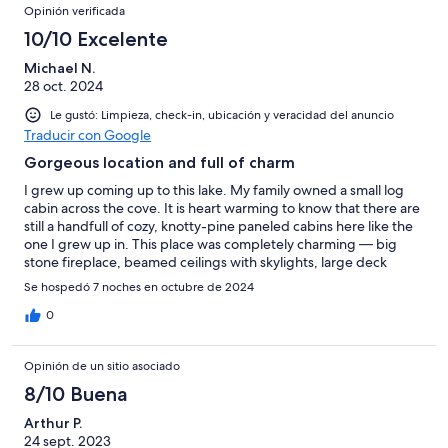
Opinión verificada
10/10 Excelente
Michael N.
28 oct. 2024
Le gustó: Limpieza, check-in, ubicación y veracidad del anuncio
Traducir con Google
Gorgeous location and full of charm
I grew up coming up to this lake. My family owned a small log
cabin across the cove. It is heart warming to know that there are
still a handfull of cozy, knotty-pine paneled cabins here like the
one I grew up in. This place was completely charming — big
stone fireplace, beamed ceilings with skylights, large deck
overlooking the water, lots of windows for natural light. The
Se hospedó 7 noches en octubre de 2024
kitchen was great but could have used some wine glasses and
other glassware, and the oven was difficult to figure out. Also,
0
the gas grill was out of gas when we arrived, but the manager
sent someone out to replace it the next day. The location is
Opinión de un sitio asociado
fantastic. Lovely forest property looking out at the most
beautiful lake in the northeast. Close to the town of Meredith
8/10 Buena
with its shops and restaurants. I sure hope no one ever tears
Arthur P.
down this little gem to make way for a luxury vacation
24 sept. 2023
McMansion, as is happening elsewhere throughout the lakes