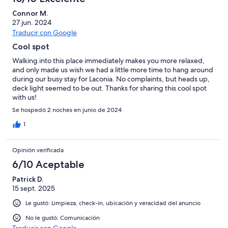
Connor M.
27 jun. 2024
Traducir con Google
Cool spot
Walking into this place immediately makes you more relaxed,
and only made us wish we had a little more time to hang around
during our busy stay for Laconia. No complaints, but heads up,
deck light seemed to be out. Thanks for sharing this cool spot
with us!
Se hospedó 2 noches en junio de 2024
1
Opinión verificada
6/10 Aceptable
Patrick D.
15 sept. 2025
Le gustó: Limpieza, check-in, ubicación y veracidad del anuncio
No le gustó: Comunicación
Traducir con Google