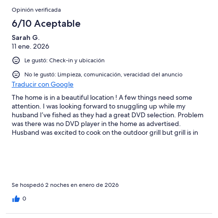
Opinión verificada
6/10 Aceptable
Sarah G.
11 ene. 2026
Le gustó: Check-in y ubicación
No le gustó: Limpieza, comunicación, veracidad del anuncio
Traducir con Google
The home is in a beautiful location ! A few things need some
attention. I was looking forward to snuggling up while my
husband I’ve fished as they had a great DVD selection. Problem
was there was no DVD player in the home as advertised.
Husband was excited to cook on the outdoor grill but grill is in
need of some repair as it did not work and smelled like it had a
propane leak BAD! We did not use the top comforter in the main
bedroom as it needs a good washing . If I was the owner of this
property I would get better cleaners so many cobwebs !!! Also a
service to remove snow of deck and de ice the driveway as it
was a skating rink. I do have pictures if owners works like to see.
Se hospedó 2 noches en enero de 2026
For the money people pay to rent this property I expected to at
0
least be able to use the amenities described in listing. Thanks