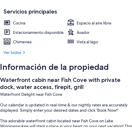
grill
Restaurante al aire libre
Servicios principales
Cocina
Espacio al aire libre
Estacionamiento disponible
Asador
Chimenea
Vista al lago
Ver todos
Información de la propiedad
Waterfront cabin near Fish Cove with private
dock, water access, firepit, grill
Waterfront Delight near Fish Cove
Our calendar is updated in real-time & our nightly rates are accurately
displayed. Simply enter your desired dates and click 'Book Now!'
This adorable waterfront cabin located near Fish Cove on Lake
Winnipesaukee will steal a place in your heart on your next vacation! This
home has two comfortable bedrooms and an additional sleeping