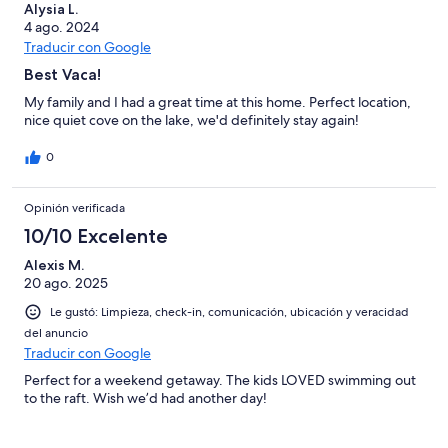
24
Alysia L.
de
opiniones
4 ago. 2024
24
Traducir con Google
opiniones
Best Vaca!
My family and I had a great time at this home. Perfect location,
nice quiet cove on the lake, we'd definitely stay again!
0
Opinión verificada
10/10 Excelente
Alexis M.
20 ago. 2025
Le gustó: Limpieza, check-in, comunicación, ubicación y veracidad
del anuncio
Traducir con Google
Perfect for a weekend getaway. The kids LOVED swimming out
to the raft. Wish we’d had another day!