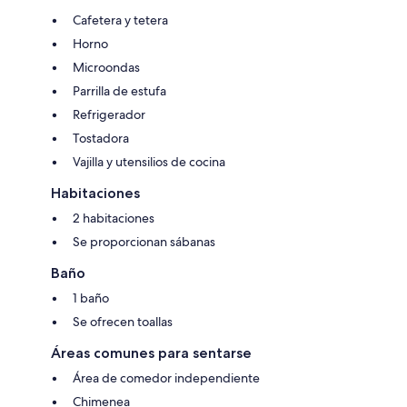
of age to book. Guests under 21 must be accompanied by a parent or
legal guardian for the duration of the reservation.
Cafetera y tetera
Horno
Microondas
Parrilla de estufa
Refrigerador
Tostadora
Vajilla y utensilios de cocina
Habitaciones
2 habitaciones
Se proporcionan sábanas
Baño
1 baño
Se ofrecen toallas
Áreas comunes para sentarse
Área de comedor independiente
Chimenea