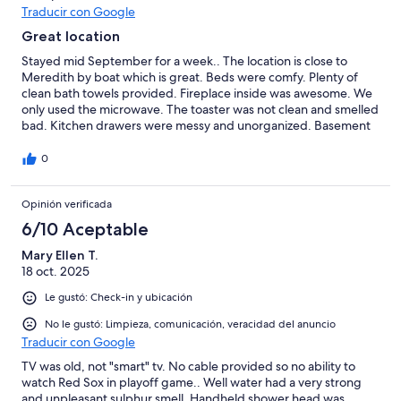
region.
Traducir con Google
Great location
Stayed mid September for a week.. The location is close to
Meredith by boat which is great. Beds were comfy. Plenty of
clean bath towels provided. Fireplace inside was awesome. We
only used the microwave. The toaster was not clean and smelled
bad. Kitchen drawers were messy and unorganized. Basement
linen closet was a mess. The dresser drawers in 2nd bedroom
upstairs didn't close properly. All in all this is a lovely house but
0
needs more attention to cleanliness and neatness. Also would
be nice to have a clear path to the dock. I did request a portable
Opinión verificada
air conditioner because I have breathing issues, and they did
come thru with that request as well as an additional fan. Very
6/10 Aceptable
much appreciated! When I spoke to Vacasa they told me this
house had no heat and was heated by the fireplace only. We
Mary Ellen T.
were very happy to find out this was not true. There WAS a
18 oct. 2025
thermostat! And we put it to good use during the 50 degree
Le gustó: Check-in y ubicación
nights! I suggest the owners make sure Vacasa has the right info
to share with guests and ensure housekeeping does a better
No le gustó: Limpieza, comunicación, veracidad del anuncio
job cleaning and better organization of the kitchen.
Traducir con Google
TV was old, not "smart" tv. No cable provided so no ability to
watch Red Sox in playoff game.. Well water had a very strong
and unpleasant sulphur smell. Handheld shower head was