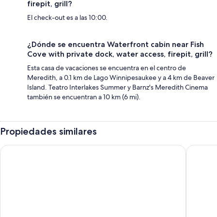
firepit, grill?
El check-out es a las 10:00.
¿Dónde se encuentra Waterfront cabin near Fish
Cove with private dock, water access, firepit, grill?
Esta casa de vacaciones se encuentra en el centro de
Meredith, a 0.1 km de Lago Winnipesaukee y a 4 km de Beaver
Island. Teatro Interlakes Summer y Barnz's Meredith Cinema
también se encuentran a 10 km (6 mi).
Propiedades similares
Mill Falls Resort Collection at the Lake
The Gree