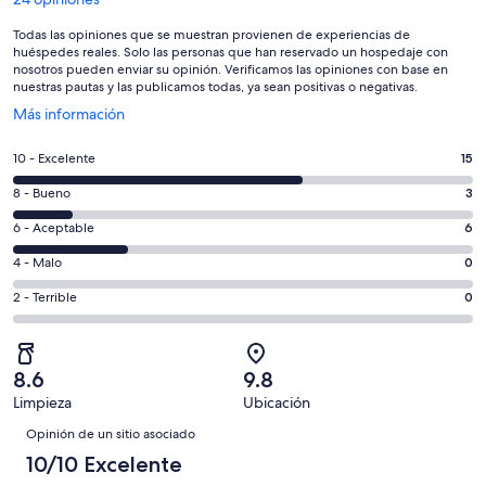
Todas las opiniones que se muestran provienen de experiencias de
huéspedes reales. Solo las personas que han reservado un hospedaje con
nosotros pueden enviar su opinión. Verificamos las opiniones con base en
nuestras pautas y las publicamos todas, ya sean positivas o negativas.
Se
Más información
abrirá
en
Puntuación
10 - Excelente
15
una
de
nueva
Puntuación
8 - Bueno
3
10,
ventana
de
es
Puntuación
6 - Aceptable
6
8,
decir,
de
es
Puntuación
4 - Malo
0
Excelente.
6,
decir,
de
Basada
es
Puntuación
2 - Terrible
0
Bueno.
4,
en
decir,
de
Basada
es
15
Aceptable.
2,
en
decir,
de
Basada
es
3
Malo.
8.6
9.8
24
en
decir,
de
Basada
Limpieza
Ubicación
opiniones
6
Terrible.
24
Opiniones
en
de
Basada
Opinión de un sitio asociado
opiniones
0
24
en
10/10 Excelente
de
opiniones
0