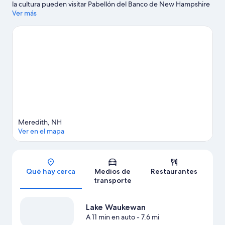
la cultura pueden visitar Pabellón del Banco de New Hampshire
en Meadowbrook, mientras que aquellos que quieran apreciar
Ver más
la belleza natural de la zona pueden ir a Lago Winnipesaukee y
Lago Squam. También vale la pena conocer Teatro Interlakes
Summer y Annalee Outlet. En la zona puedes practicar
actividades como kayaks, paseos en botes de motor y natación,
o disfrutar del aire libre mientras haces paseos a pie o ciclismo
en senderos.
Visita nuestra guía de Meredith
Ver más casas de vacaciones en Meredith
Meredith, NH
Ver en el mapa
Sección del mapa
Qué hay cerca
Medios de
Restaurantes
transporte
Lake Waukewan
A 11 min en auto
- 7.6 mi