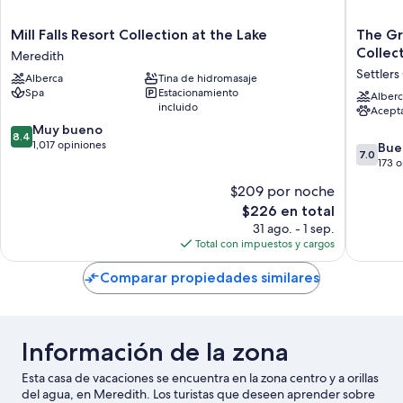
Mill
The
Mill Falls Resort Collection at the Lake
The Gr
Falls
Green
Collec
Meredith
Resort
Granite
Settlers
Alberca
Tina de hidromasaje
Collection
North
Spa
Estacionamiento
at
Conway,
Alberc
incluido
Acept
the
an
8.4
Lake
Muy bueno
Ascend
8.4
de
Meredith
1,017 opiniones
Collecti
7.0
Bue
7.0
10,
Hotel
de
173 
Muy
Settlers
10,
$209 por noche
bueno,
Green
Bueno,
1,017
El
$226 en total
173
opiniones
precio
opinion
31 ago. - 1 sep.
actual
Total con impuestos y cargos
es
de
Comparar propiedades similares
$226
Información de la zona
Esta casa de vacaciones se encuentra en la zona centro y a orillas
del agua, en Meredith. Los turistas que deseen aprender sobre