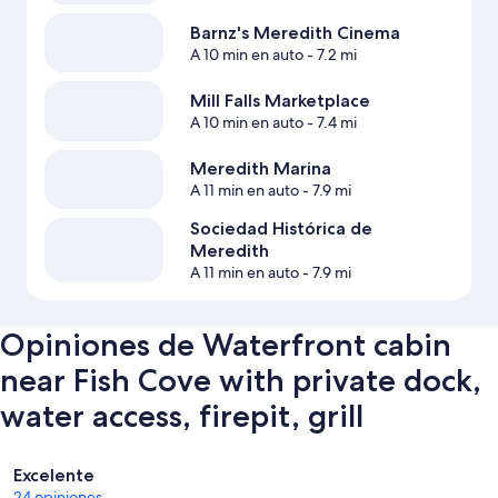
Barnz's Meredith Cinema
A 10 min en auto
- 7.2 mi
Mill Falls Marketplace
A 10 min en auto
- 7.4 mi
Meredith Marina
A 11 min en auto
- 7.9 mi
Sociedad Histórica de
Meredith
A 11 min en auto
- 7.9 mi
Opiniones de Waterfront cabin
near Fish Cove with private dock,
water access, firepit, grill
Opiniones
Excelente
24 opiniones