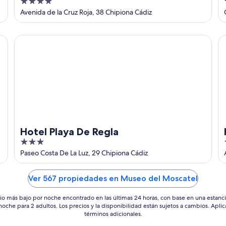
4
out
Avenida de la Cruz Roja, 38 Chipiona Cádiz
of
5
Hotel Playa De Regla
Ho
Hotel Playa De Regla
3
1
out
Paseo Costa De La Luz, 29 Chipiona Cádiz
of
5
Ver 567 propiedades en Museo del Moscatel
io más bajo por noche encontrado en las últimas 24 horas, con base en una estanc
 noche para 2 adultos. Los precios y la disponibilidad están sujetos a cambios. Aplic
términos adicionales.