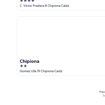
4
out
C. Víctor Pradera 8 Chipiona Cádiz
of
5
Chipiona
Chipiona
2
out
Gomez Ulla 19 Chipiona Cadiz
of
5
Prec
1