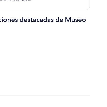
por
persona
cciones destacadas de Museo