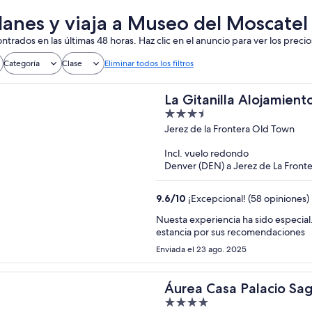
lanes y viaja a Museo del Moscatel
ntrados en las últimas 48 horas. Haz clic en el anuncio para ver los precio
Categoría
Clase
Eliminar todos los filtros
La Gitanilla Alojamien
3.5
out
Jerez de la Frontera Old Town
of
Incl. vuelo redondo
5
Denver (DEN) a Jerez de La Fronte
9.6
/
10
¡Excepcional! (58 opiniones)
Nuesta experiencia ha sido especial
estancia por sus recomendaciones
Enviada el 23 ago. 2025
Áurea Casa Palacio Sag
4
Company