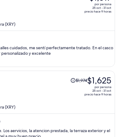
era
por persona
de
25 oct - 31 oct
precio hace 9 horas
$2,332
y
ra (XRY)
ahora
es
de
$1,817
lles cuidados, me sentí perfectamente tratado. En el casco
por
sayuno muy personalizado y excelente
persona
El
$1,625
$1,974
precio
por persona
era
25 oct - 31 oct
precio hace 9 horas
de
$1,974
ra (XRY)
y
ahora
)
es
de
 Los aervicios, la atencion prestada, la terraza exterior y el
$1,625
otel a muy buen precio