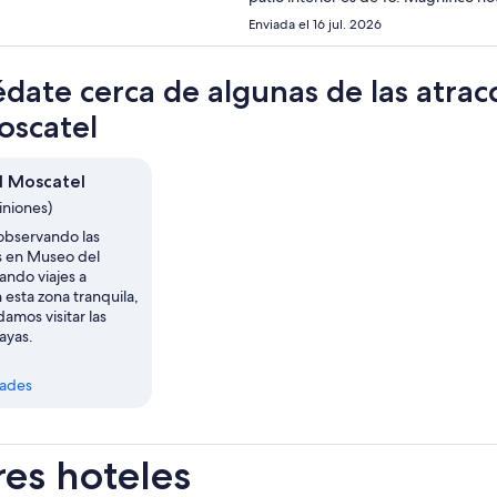
Enviada el 16 jul. 2026
date cerca de algunas de las atra
oscatel
l Moscatel
iniones)
 observando las
s en Museo del
ando viajes a
 esta zona tranquila,
amos visitar las
ayas.
dades
res hoteles