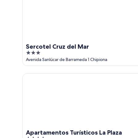
ago
ago
-
16
ago
Sercotel Cruz del Mar
3
out
Avenida Sanlúcar de Barrameda 1 Chipiona
of
5
Apartamentos Turísticos La Plaza
Apartamentos Turísticos La Plaza