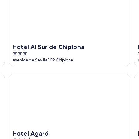
Hotel Al Sur de Chipiona
3
out
Avenida de Sevilla 102 Chipiona
of
5
Hotel Agaró
Ho
Hotel Agaró