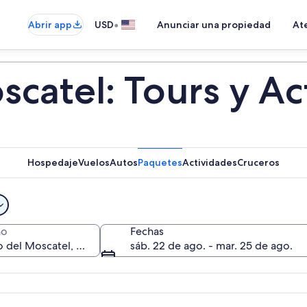
•
Abrir app
USD
Anunciar una propiedad
Ate
catel: Tours y Ac
Hospedaje
Vuelos
Autos
Paquetes
Actividades
Cruceros
no
Fechas
sáb. 22 de ago. - mar. 25 de ago.