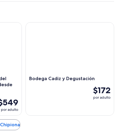
l Parque Natural de Doñana desde Sevilla
Bodega Cadiz y Degustación
del
Bodega Cadiz y Degustación
 desde
$172
por adulto
$549
por adulto
 Chipiona