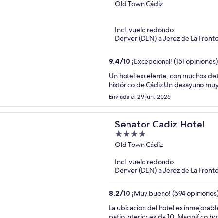
out
Old Town Cádiz
of
5
Incl. vuelo redondo
Denver (DEN) a Jerez de La Fronte
9.4
/
10
¡Excepcional! (151 opiniones)
Un hotel excelente, con muchos deta
histórico de Cádiz Un de
Enviada el 29 jun. 2026
Senator Cadiz Hotel
4
out
Old Town Cádiz
of
Incl. vuelo redondo
5
Denver (DEN) a Jerez de La Fronte
8.2
/
10
¡Muy bueno! (594 opiniones
La ubicacion del hotel es inmejorable.
patio interior es de 10. Magnifico h