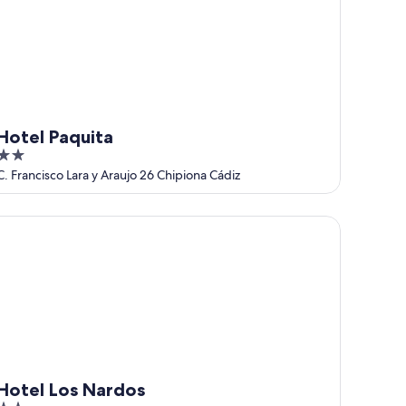
Hotel Paquita
2
out
C. Francisco Lara y Araujo 26 Chipiona Cádiz
of
5
tel Los Nardos
Hotel Los Nardos