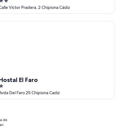
2
out
Calle Víctor Pradera, 2 Chipiona Cádiz
of
5
stal El Faro
Hostal El Faro
out
Avda Del Faro 25 Chipiona Cadiz
of
5
ia de
an