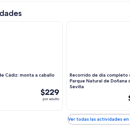
idades
ádiz: monta a caballo andaluz
Recorrido de día completo de
 Cádiz: monta a caballo
Recorrido de día completo 
Parque Natural de Doñana
Sevilla
$229
por adulto
Ver todas las actividades en