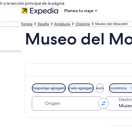
Ir a la sección principal de la página
Planea tu viaje
Europa
España
Andalucía
Chipiona
Museo del Moscatel
Museo del Mos
Hospedaje agregado
Vuelo agregado
Auto
Económica
Origen
Desti
Explorar mapa