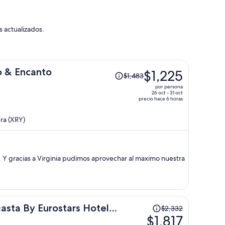
s actualizados.
El
to & Encanto
$1,225
$1,483
precio
por persona
era
26 oct - 31 oct
precio hace 6 horas
de
$1,483
ra (XRY)
y
ahora
es
de
. Y gracias a Virginia pudimos aprovechar al maximo nuestra
$1,225
por
persona
El
asta By Eurostars Hotel
$2,332
precio
$1,817