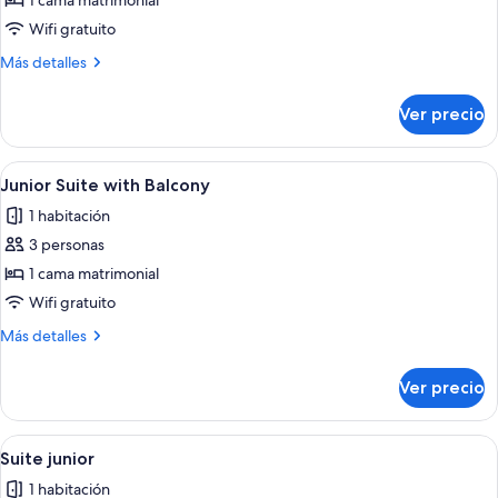
1 cama matrimonial
fotos
de
Wifi gratuito
Habitación
Más
Más detalles
doble
detalles
sobre
estándar
Ver precio
Habitación
doble
estándar
Abrir
Un dormitorio con cama, mesitas de noc
6
Junior Suite with Balcony
todas
1 habitación
las
3 personas
fotos
de
1 cama matrimonial
Junior
Wifi gratuito
Suite
Más
Más detalles
with
detalles
Balcony
sobre
Ver precio
Junior
Suite
with
Abrir
Un dormitorio con pared de piedra, u
4
Balcony
Suite junior
todas
1 habitación
las