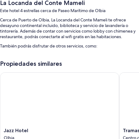
La Locanda del Conte Mameli
Este hotel 4 estrellas cerca de Paseo Marítimo de Olbia
Cerca de Puerto de Olbia, La Locanda del Conte Mameli te ofrece
desayuno continental incluido, biblioteca y servicio de lavandería o
tintorería. Además de contar con servicios como lobby con chimenea y
restaurante, podrás conectarte al wifi gratis en las habitaciones.
También podrás disfrutar de otros servicios, como:
Renta de bicicletas, traslado de ida y vuelta al aeropuerto (con
cargo) y elevador
Propiedades similares
Servicio de concierge, televisión en el lobby y resguardo de
Jazz Hotel
Tramas H
equipaje
Caja de seguridad en la recepción, asistencia para compra de tours
o entradas y personal multilingüe
Los clientes comparten excelentes opiniones de aspectos como la
atención del personal
Características de la habitación
Todas las habitaciones cuentan con decoración personalizada, y ofrecen
comodidades como aire acondicionado, al igual que beneficios como
Jazz
Tramas
Jazz Hotel
Tramas
wifi gratis y caja de seguridad.
Hotel
Hotel
Olbia
Centro d