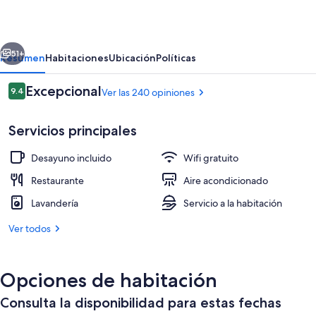
del
Conte
erior
Siguiente
Mameli
51+
Resumen
Habitaciones
Ubicación
Políticas
Opiniones
Excepcional
9.4
Ver las 240 opiniones
9.4 de 10,
Servicios principales
Desayuno incluido
Wifi gratuito
Restaurante
Aire acondicionado
Lavandería
Servicio a la habitación
Luxury Suite, with hot tub and sauna |
Ver todos
Opciones de habitación
Consulta la disponibilidad para estas fechas