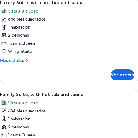
13
1
Luxury Suite, with hot tub and sauna
todas
cama
Vista a la ciudad
matrimonial
las
646 pies cuadrados
fotos
de
1 habitación
Luxury
2 personas
Suite,
1 cama Queen
with
Wifi gratuito
hot
Más
Más detalles
tub
detalles
and
sobre
Ver precio
sauna
Luxury
Suite,
with
Abrir
Habitación de hotel moderna con una 
7
hot
Family Suite, with hot tub and sauna
todas
tub
Vista a la ciudad
and
las
sauna
484 pies cuadrados
fotos
de
1 habitación
Family
2 personas
Suite,
1 cama Queen