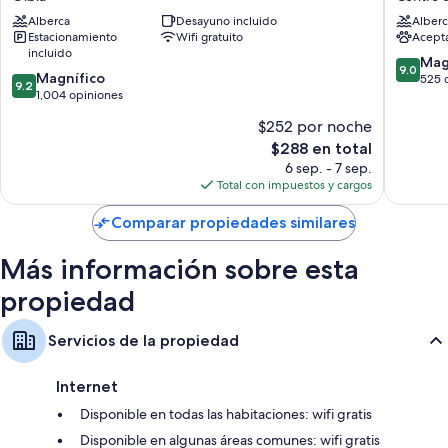
Olbia
&
Otros servicios que también encontrarás son:
Alberca
Desayuno incluido
Alberc
SPA
Estacionamiento
Wifi gratuito
Acept
Centro
Baños con regaderas y bidets
incluido
de
9.0
Mag
9.0
Televisiones LCD con canales vía satélite
9.2
Magnífico
la
de
525 
9.2
de
1,004 opiniones
ciudad
10,
Calefacción, servicio de limpieza diario y escritorios
10,
de
Magnífi
$252 por noche
Magnífico,
Olbia
525
El
$288 en total
1,004
opinion
precio
opiniones
6 sep. - 7 sep.
actual
Total con impuestos y cargos
es
de
Comparar propiedades similares
$288
Más información sobre esta
propiedad
Servicios de la propiedad
Internet
Disponible en todas las habitaciones: wifi gratis
Disponible en algunas áreas comunes: wifi gratis