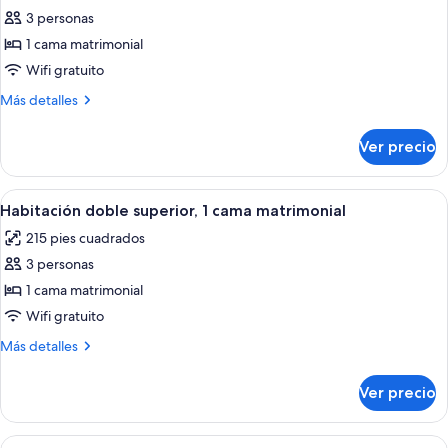
3 personas
fotos
de
1 cama matrimonial
Suite
Wifi gratuito
junior
Más
Más detalles
detalles
sobre
Ver precio
Suite
junior
Abrir
Habitación de hotel moderna con una ca
7
Habitación doble superior, 1 cama matrimonial
todas
215 pies cuadrados
las
3 personas
fotos
de
1 cama matrimonial
Habitación
Wifi gratuito
doble
Más
Más detalles
superior,
detalles
1
sobre
Ver precio
Habitación
cama
doble
matrimonial
superior,
Abrir
Una lujosa habitación de hotel con un