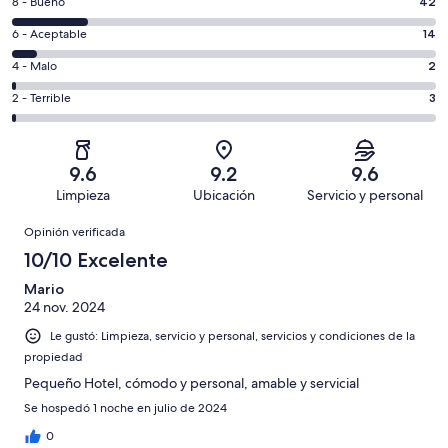
Puntuación
8 - Bueno
42
10,
de
es
Puntuación
6 - Aceptable
14
8,
decir,
de
es
Puntuación
4 - Malo
2
Excelente.
6,
decir,
de
Basada
es
Puntuación
2 - Terrible
3
Bueno.
4,
en
decir,
de
Basada
es
179
Aceptable.
2,
en
decir,
de
Basada
es
42
Malo.
9.6
9.2
9.6
240
en
decir,
de
Basada
Limpieza
Ubicación
Servicio y personal
opiniones
14
Terrible.
240
en
Opiniones
de
Basada
opiniones
Opinión verificada
2
240
en
de
10/10 Excelente
opiniones
3
240
de
Mario
opiniones
24 nov. 2024
240
opiniones
Le gustó: Limpieza, servicio y personal, servicios y condiciones de la
propiedad
Pequeño Hotel, cómodo y personal, amable y servicial
Se hospedó 1 noche en julio de 2024
0