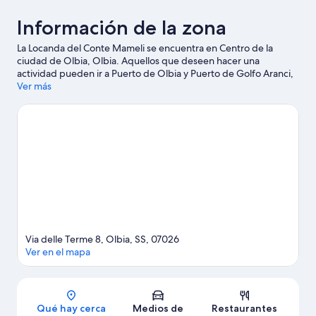
Información de la zona
La Locanda del Conte Mameli se encuentra en Centro de la
ciudad de Olbia, Olbia. Aquellos que deseen hacer una
actividad pueden ir a Puerto de Olbia y Puerto de Golfo Aranci,
mientras que quienes quieran apreciar la belleza natural de la
Ver más
zona pueden visitar Playa de Pittulongu y Playa La Marinella.
Visita nuestra guía de Olbia
Via delle Terme 8, Olbia, SS, 07026
Ver en el mapa
Sección del mapa
Qué hay cerca
Medios de
Restaurantes