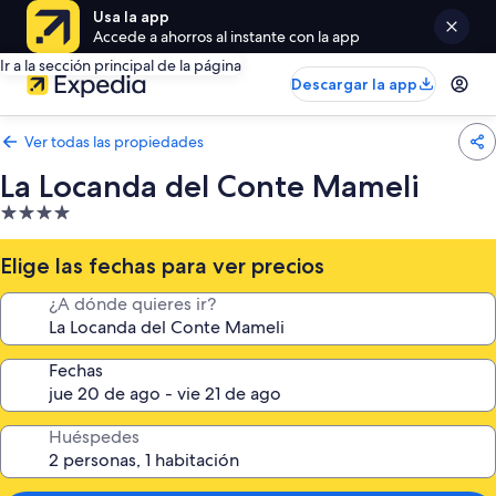
Usa la app
Accede a ahorros al instante con la app
Ir a la sección principal de la página
Descargar la app
Ver todas las propiedades
La Locanda del Conte Mameli
Propiedad
de
4.0
Elige las fechas para ver precios
estrellas
¿A dónde quieres ir?
Fechas
Huéspedes