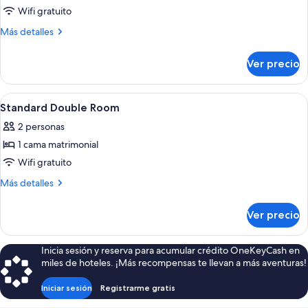
with
Wifi gratuito
hot
Más
Más detalles
tub
detalles
and
sobre
Ver precio
sauna
Family
Suite,
with
Abrir
Habitación de hotel con cama, escritori
5
hot
Standard Double Room
todas
tub
2 personas
and
las
sauna
1 cama matrimonial
fotos
de
Wifi gratuito
Standard
Más
Más detalles
Double
detalles
sobre
Room
Ver precio
Standard
Double
Room
Inicia sesión y reserva para acumular crédito OneKeyCash en
miles de hoteles. ¡Más recompensas te llevan a más aventuras!
Iniciar sesión
Registrarme gratis