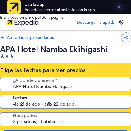
Usa la app
Accede a ahorros al instante con la app
Ir a la sección principal de la página
Descargar la app
Ver todas las propiedades
APA Hotel Namba Ekihigashi
Propiedad
de
3.0
Elige las fechas para ver precios
estrellas
¿A dónde quieres ir?
Fechas
Huéspedes