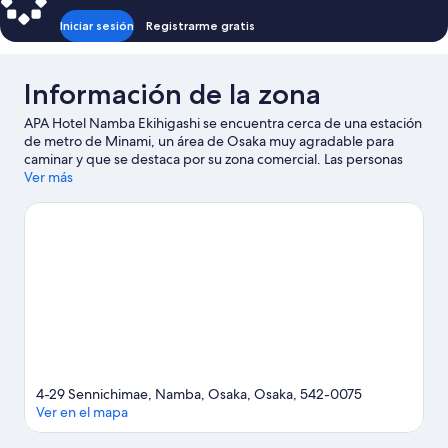
Iniciar sesión
Registrarme gratis
Información de la zona
APA Hotel Namba Ekihigashi se encuentra cerca de una estación
de metro de Minami, un área de Osaka muy agradable para
caminar y que se destaca por su zona comercial. Las personas
que deseen ir de compras pueden visitar Calle comercial
Ver más
Sennichimae Doguyasuji y Dotonbori, mientras que quienes
quieran conocer los puntos de interés más famosos del área
pueden ir a Acuario Osaka Kaiyukan y Parque temático Universal
Studios Japan™. ¿Quieres asistir a un evento o partido mientras
estás aquí? Échale un vistazo al calendario de actividades de
Estadio Kyocera Dome de Osaka.
Visita nuestra guía de Osaka
4-29 Sennichimae, Namba, Osaka, Osaka, 542-0075
Ver en el mapa