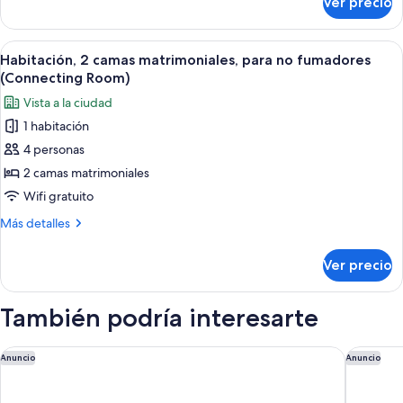
Ver precio
Habitación
no
estándar
fumadores
con
Abrir
Una habitación de hotel con dos camas
17
2
Habitación, 2 camas matrimoniales, para no fumadores
todas
camas
(Connecting Room)
individuales,
las
Vista a la ciudad
para
fotos
no
1 habitación
de
fumadores
4 personas
Habitación,
2
2 camas matrimoniales
camas
Wifi gratuito
matrimoniales,
Más
Más detalles
para
detalles
no
sobre
Ver precio
Habitación,
fumadores
2
(Connecting
camas
También podría interesarte
Room)
matrimoniales,
para
no
Oriental Hotel Kyoto Rokujo
Six Sens
Anuncio
Anuncio
fumadores
(Connecting
Room)