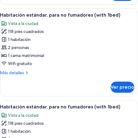
view,
room,
Non-
Hotel-
Abrir
Servicios de la habitación
17
selected
smoking
Habitación estándar, para no fumadores (with 1bed)
todas
view,
(Twin
Vista a la ciudad
Non-
las
non-
smoking
118 pies cuadrados
fotos
smoking
(Twin
de
1 habitación
non-
room)
Habitación
smoking
2 personas
room)
estándar,
1 cama matrimonial
para
Wifi gratuito
no
Más
Más detalles
fumadores
detalles
(with
sobre
Ver precio
1bed)
Habitación
estándar,
para
Abrir
Una habitación de hotel con cama, escr
17
no
Habitación estándar, para no fumadores (with 1bed)
todas
fumadores
Vista a la ciudad
(with
las
1bed)
118 pies cuadrados
fotos
de
1 habitación