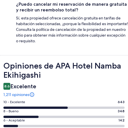
¿Puedo cancelar mi reservación de manera gratuita
y recibir un reembolso total?
Sí, esta propiedad ofrece cancelación gratuita en tarifas de
habitación seleccionadas, ¡porque la flexibilidad es importante!
Consulta la política de cancelación de la propiedad en nuestro
sitio para obtener más información sobre cualquier excepción
o requisito.
Opiniones
Opiniones de APA Hotel Namba
Ekihigashi
Excelente
8.6
1,211 opiniones
Puntuación
10 - Excelente
643
de
Puntuación
8 - Bueno
348
10,
de
es
Puntuación
6 - Aceptable
142
8,
decir,
de