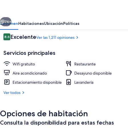
Namba
Ekihigashi
erior
Siguiente
74+
Resumen
Habitaciones
Ubicación
Políticas
Opiniones
Excelente
8.6
Ver las 1,211 opiniones
8.6 de 10,
Servicios principales
Wifi gratuito
Restaurante
Aire acondicionado
Desayuno disponible
Estacionamiento disponible
Lavandería
Lobby
Ver todos
Opciones de habitación
Consulta la disponibilidad para estas fechas