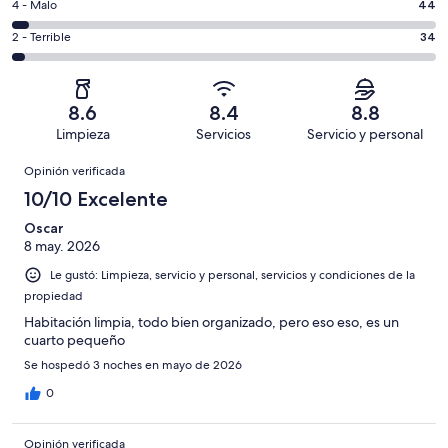
es
Puntuación
4 - Malo
44
Excelente.
6,
decir,
de
Basada
es
Puntuación
2 - Terrible
34
Bueno.
4,
en
decir,
de
Basada
es
643
Aceptable.
2,
en
decir,
de
Basada
es
348
Malo.
8.6
8.4
8.8
1211
en
decir,
de
Basada
Limpieza
Servicios
Servicio y personal
opiniones
142
Terrible.
1211
en
Opiniones
de
Basada
opiniones
Opinión verificada
44
1211
en
de
10/10 Excelente
opiniones
34
1211
de
Oscar
opiniones
8 may. 2026
1211
opiniones
Le gustó: Limpieza, servicio y personal, servicios y condiciones de la
propiedad
Habitación limpia, todo bien organizado, pero eso eso, es un
cuarto pequeño
Se hospedó 3 noches en mayo de 2026
0
Opinión verificada