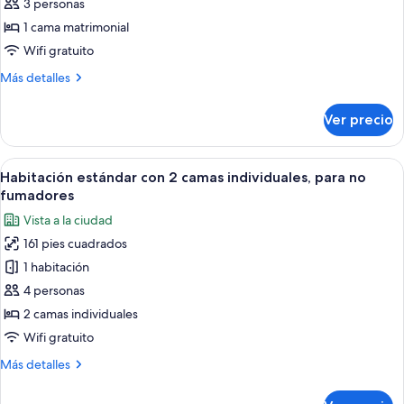
Habitación
3 personas
estándar,
1 cama matrimonial
para
Wifi gratuito
no
Más
Más detalles
fumadores
detalles
(with
sobre
Ver precio
1bed)
Habitación
estándar,
para
Abrir
Servicios de la habitación
17
no
Habitación estándar con 2 camas individuales, para no
todas
fumadores
fumadores
(with
las
Vista a la ciudad
1bed)
fotos
161 pies cuadrados
de
1 habitación
Habitación
estándar
4 personas
con
2 camas individuales
2
Wifi gratuito
camas
Más
Más detalles
individuales,
detalles
para
sobre