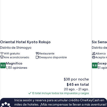
Oriental Hotel Kyoto Rokujo
Six Sens
Distrito de Shimogyo
Distrito d
Wifi gratuito
Restaurante
Alberca
Aire acondicionado
Desayuno disponible
Acepta 
9.0
9.8
Magnífico
Excep
9.0
9.8
de
de
1,151 opiniones
51 opi
10,
10,
Magnífico,
Excepcion
$38 por noche
1,151
51
El
$45 en total
opiniones
opiniones
precio
20 ago. - 21 ago.
actual
El total incluye todos los impuestos y cargos
es
Inicia sesión y reserva para acumular crédito OneKeyCash en
de
miles de hoteles. ¡Más recompensas te llevan a más aventuras!
$45