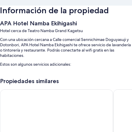
Información de la propiedad
APA Hotel Namba Ekihigashi
Hotel cerca de Teatro Namba Grand Kagetsu
Con una ubicación cercana a Calle comercial Sennichimae Doguyasuji y
Dotonbori, APA Hotel Namba Ekihigashi te ofrece servicio de lavandería
o tintorería y restaurante. Podrás conectarte al wifi gratis en las
habitaciones.
Estos son algunos servicios adicionales:
Desayuno buffet (con cargo), estacionamiento (con cargo) y check-
out exprés
Propiedades similares
Check-in exprés, recepción disponible las 24 horas y caja de
APA Hotel & Resort Osaka Namba Ekimae Tower
Toyoko 
seguridad en la recepción
Resguardo de equipaje, elevador y personal multilingüe
Las personas suelen dejar muy buenas opiniones sobre aspectos
como la atención del personal y la proximidad con la zona de tiendas
Características de la habitación