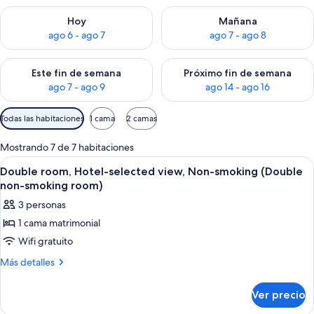
Consulta la disponibilidad para hoy ago 6 - ago 7
Consulta la disponibilidad pa
Hoy
Mañana
ago 6 - ago 7
ago 7 - ago 8
Consulta la disponibilidad para este fin de semana ago 7 - ag
Consulta la disponibilidad par
Este fin de semana
Próximo fin de semana
ago 7 - ago 9
ago 14 - ago 16
Filtros
Todas las habitaciones
1 cama
2 camas
disponibles
para
Mostrando 7 de 7 habitaciones
las
Abrir
Habitación de hotel con cama, mesita 
3
Double room, Hotel-selected view, Non-smoking (Double
habitaciones
todas
non-smoking room)
las
3 personas
fotos
1 cama matrimonial
de
Wifi gratuito
Double
room,
Más
Más detalles
detalles
Hotel-
sobre
selected
Ver precio
Double
view,
room,