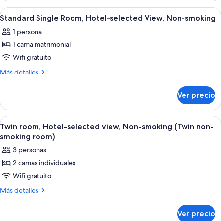
Non-
Hotel-
Abrir
Habitación de hotel con cama, mesita 
3
selected
smoking
Standard Single Room, Hotel-selected View, Non-smoking
todas
view,
(Double
1 persona
Non-
las
non-
smoking
1 cama matrimonial
fotos
smoking
(Double
de
Wifi gratuito
non-
room)
Standard
smoking
Más
Más detalles
room)
Single
detalles
sobre
Room,
Ver precio
Standard
Hotel-
Single
selected
Room,
Abrir
Habitación de hotel con dos camas, c
3
View,
Hotel-
Twin room, Hotel-selected view, Non-smoking (Twin non-
todas
selected
Non-
smoking room)
View,
las
smoking
3 personas
Non-
fotos
smoking
2 camas individuales
de
Wifi gratuito
Twin
room,
Más
Más detalles
detalles
Hotel-
sobre
selected
Ver precio
Twin