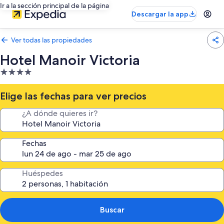
Ir a la sección principal de la página
Descargar la app
Ver todas las propiedades
Hotel Manoir Victoria
Propiedad
de
4.0
Elige las fechas para ver precios
estrellas
¿A dónde quieres ir?
Fechas
Huéspedes
Buscar