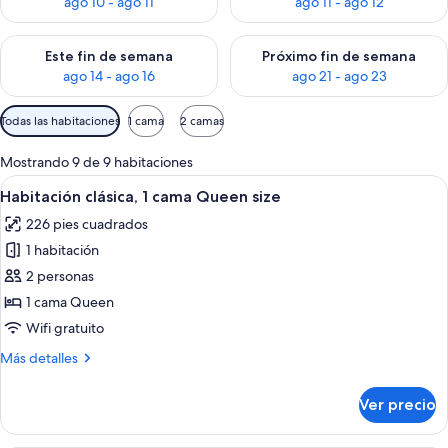
ago 10 - ago 11
ago 11 - ago 12
Consulta la disponibilidad para este fin de semana ago 14 - ag
Consulta la disponibilidad pa
Este fin de semana
Próximo fin de semana
ago 14 - ago 16
ago 21 - ago 23
Filtros
Todas las habitaciones
1 cama
2 camas
disponibles
para
Mostrando 9 de 9 habitaciones
las
Abrir
Una habitación de hotel con una cama 
4
Habitación clásica, 1 cama Queen size
habitaciones
todas
226 pies cuadrados
las
1 habitación
fotos
de
2 personas
Habitación
1 cama Queen
clásica,
Wifi gratuito
1
Más
Más detalles
cama
detalles
Queen
sobre
Ver precio
Habitación
size
clásica,
1