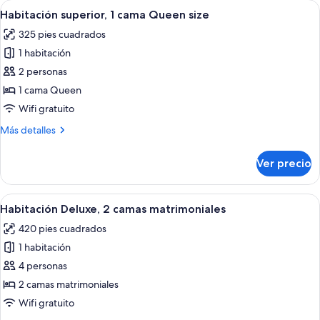
Abrir
Habitación de hotel con una cama grand
6
cama
Habitación superior, 1 cama Queen size
todas
Queen
325 pies cuadrados
size
las
1 habitación
fotos
de
2 personas
Habitación
1 cama Queen
superior,
Wifi gratuito
1
Más
Más detalles
cama
detalles
Queen
sobre
Ver precio
Habitación
size
superior,
1
Abrir
Habitación de hotel con una cama grand
5
cama
Habitación Deluxe, 2 camas matrimoniales
todas
Queen
420 pies cuadrados
size
las
1 habitación
fotos
de
4 personas
Habitación
2 camas matrimoniales
Deluxe,
Wifi gratuito
2