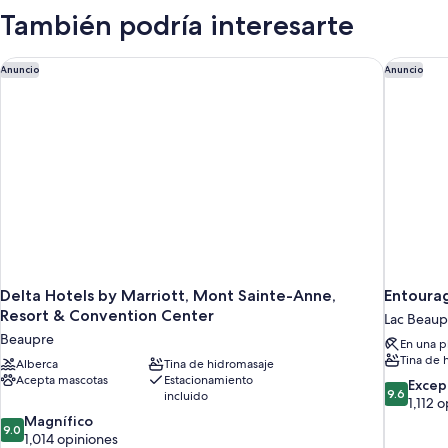
También podría interesarte
Delta Hotels by Marriott, Mont Sainte-Anne, Resort & Conven
Entourag
Anuncio
Anuncio
Delta Hotels by Marriott, Mont Sainte-Anne,
Entourag
Resort & Convention Center
Lac Beaup
Beaupre
En una p
Tina de 
Alberca
Tina de hidromasaje
Acepta mascotas
Estacionamiento
9.6
Excep
9.6
incluido
de
1,112 
9.0
10,
Magnífico
9.0
de
Excepcion
1,014 opiniones