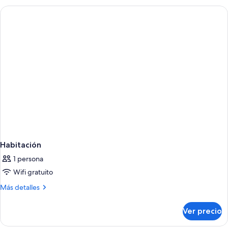
Habitación
1 persona
Wifi gratuito
Más
Más detalles
detalles
sobre
Ver precio
Habitación