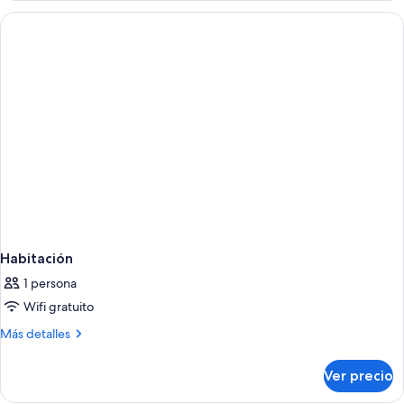
Habitación
1 persona
Wifi gratuito
Más
Más detalles
detalles
sobre
Ver precio
Habitación