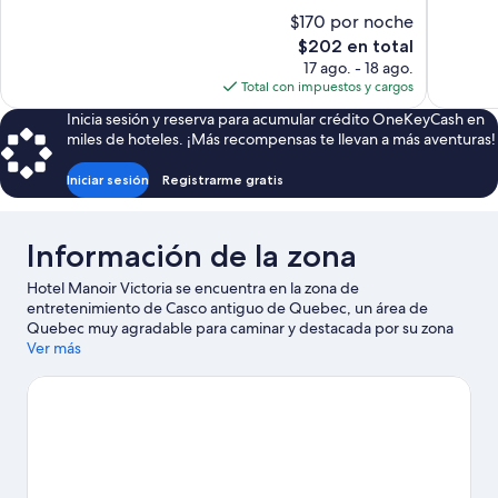
10,
1,112
$170 por noche
Magnífico,
opiniones
El
$202 en total
1,014
precio
17 ago. - 18 ago.
opiniones
actual
Total con impuestos y cargos
es
Inicia sesión y reserva para acumular crédito OneKeyCash en
de
miles de hoteles. ¡Más recompensas te llevan a más aventuras!
$202
Iniciar sesión
Registrarme gratis
Información de la zona
Hotel Manoir Victoria se encuentra en la zona de
entretenimiento de Casco antiguo de Quebec, un área de
Quebec muy agradable para caminar y destacada por su zona
comercial. Teatro Palacio Montcalm y Museum of Civilization son
Ver más
lugares culturales destacados, y los turistas que quieran ir de
compras pueden visitar Saint-Jean Street y Barrio Petit
Champlain. ¿Quieres asistir a un evento o partido mientras estás
aquí? Échale un vistazo al calendario de actividades de Quebec
City Convention Center (centro de convenciones). Diviértete en
las montañas con lugares para hacer ski cross-country y lugares
para esquiar, o prueba otras actividades al aire libre, como