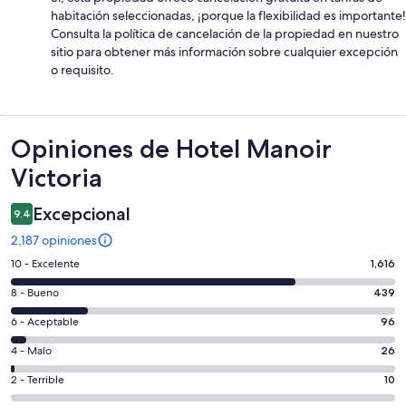
habitación seleccionadas, ¡porque la flexibilidad es importante!
Consulta la política de cancelación de la propiedad en nuestro
sitio para obtener más información sobre cualquier excepción
o requisito.
Opiniones
Opiniones de Hotel Manoir
Victoria
Excepcional
9.4
2,187 opiniones
Puntuación
10 - Excelente
1,616
de
Puntuación
8 - Bueno
439
10,
de
es
Puntuación
6 - Aceptable
96
8,
decir,
de
es
Puntuación
4 - Malo
26
Excelente.
6,
decir,
de
Basada
es
Puntuación
2 - Terrible
10
Bueno.
4,
en
decir,
de