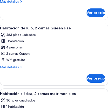
Más
Más detalles
camas
detalles
matrimoniales
sobre
Ver precio
Habitación
Deluxe,
2
Abrir
Una habitación de hotel moderna con 
4
camas
Habitación de lujo, 2 camas Queen size
todas
matrimoniales
463 pies cuadrados
las
1 habitación
fotos
de
4 personas
Habitación
2 camas Queen
de
Wifi gratuito
lujo,
Más
Más detalles
2
detalles
camas
sobre
Ver precio
Habitación
Queen
de
size
lujo,
Abrir
Habitación de hotel con dos camas, un 
5
2
Habitación clásica, 2 camas matrimoniales
todas
camas
301 pies cuadrados
Queen
las
size
1 habitación
fotos