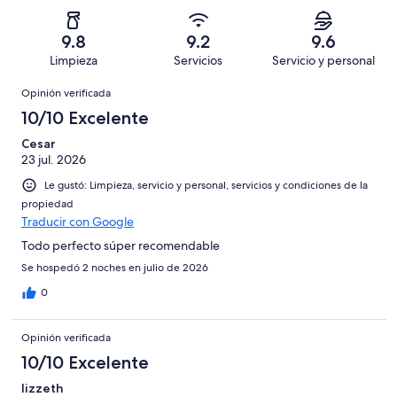
Basada
es
1616
Aceptable.
2,
en
decir,
de
Basada
es
439
Malo.
9.8
9.2
9.6
2187
en
decir,
de
Basada
Limpieza
Servicios
Servicio y personal
opiniones
96
Terrible.
2187
en
Opiniones
de
Basada
opiniones
Opinión verificada
26
2187
en
de
10/10 Excelente
opiniones
10
2187
de
Cesar
opiniones
23 jul. 2026
2187
opiniones
Le gustó: Limpieza, servicio y personal, servicios y condiciones de la
propiedad
Traducir con Google
Todo perfecto súper recomendable
Se hospedó 2 noches en julio de 2026
0
Opinión verificada
10/10 Excelente
lizzeth