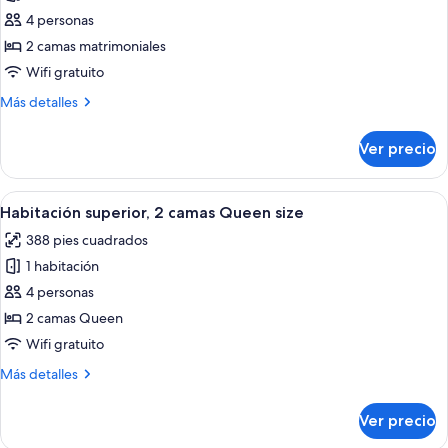
de
4 personas
Habitación
2 camas matrimoniales
clásica,
Wifi gratuito
2
Más
Más detalles
camas
detalles
matrimoniales
sobre
Ver precio
Habitación
clásica,
2
Abrir
Una habitación de hotel con dos camas, 
4
camas
Habitación superior, 2 camas Queen size
todas
matrimoniales
388 pies cuadrados
las
1 habitación
fotos
de
4 personas
Habitación
2 camas Queen
superior,
Wifi gratuito
2
Más
Más detalles
camas
detalles
Queen
sobre
Ver precio
Habitación
size
superior,