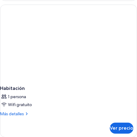
2
camas
Queen
size
Habitación
1 persona
Wifi gratuito
Más
Más detalles
detalles
sobre
Ver precio
Habitación