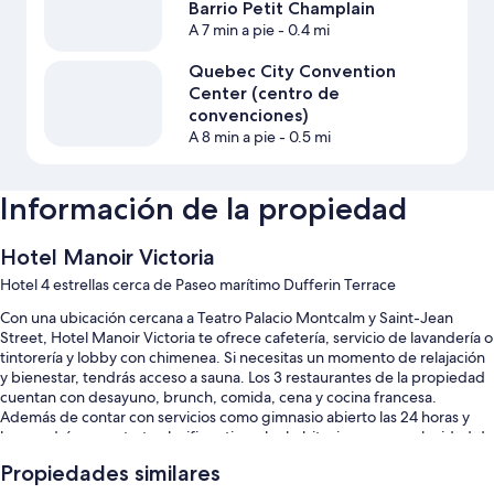
Barrio Petit Champlain
A 7 min a pie
- 0.4 mi
Quebec City Convention
Center (centro de
convenciones)
A 8 min a pie
- 0.5 mi
Información de la propiedad
Hotel Manoir Victoria
Hotel 4 estrellas cerca de Paseo marítimo Dufferin Terrace
Con una ubicación cercana a Teatro Palacio Montcalm y Saint-Jean
Street, Hotel Manoir Victoria te ofrece cafetería, servicio de lavandería o
tintorería y lobby con chimenea. Si necesitas un momento de relajación
y bienestar, tendrás acceso a sauna. Los 3 restaurantes de la propiedad
cuentan con desayuno, brunch, comida, cena y cocina francesa.
Además de contar con servicios como gimnasio abierto las 24 horas y
bar, podrás conectarte al wifi gratis en las habitaciones con velocidad de
25+ Mbps.
Propiedades similares
Estos son algunos más de los servicios en este hotel: