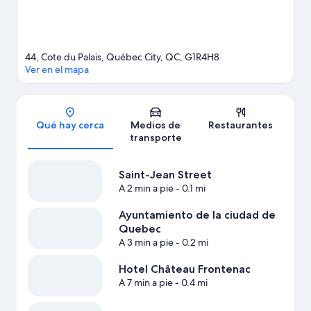
patinaje sobre hielo. A los huéspedes les encanta la ubicación de
este hotel por sus atractivos turísticos.
Visita nuestra guía de
Quebec
44, Cote du Palais, Québec City, QC, G1R4H8
Ver en el mapa
Sección del mapa
Qué hay cerca
Medios de
Restaurantes
transporte
Saint-Jean Street
A 2 min a pie
- 0.1 mi
Ayuntamiento de la ciudad de
Quebec
A 3 min a pie
- 0.2 mi
Hotel Château Frontenac
A 7 min a pie
- 0.4 mi