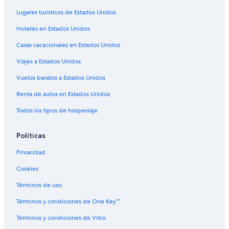
Hoteles cerca de Parque de playa Odaiba
Lugares turísticos de Estados Unidos
Hoteles Cápsula en Estación de metro de Haneda Airport
International Terminal
Hoteles en Estados Unidos
Hoteles cerca de Estación de metro de Haneda Airport International
Casas vacacionales en Estados Unidos
Terminal
Viajes a Estados Unidos
Hoteles cerca de Centro Comercial Aqua City
Vuelos baratos a Estados Unidos
Hoteles cerca de Museo de arte digital MORI Building
Renta de autos en Estados Unidos
B&B en Odaiba
Todos los tipos de hospedaje
Casas de campo en Odaiba
Hoteles Cápsula en Odaiba
Políticas
Hoteles para ir de compras en Odaiba
Privacidad
Hoteles de lujo en Odaiba
Cookies
Hoteles boutique en Odaiba
Términos de uso
Hoteles en Odaiba
Términos y condiciones de One Key™
Hoteles cerca de Coliseo Ariake
Términos y condiciones de Vrbo
Hoteles cerca de Estación de metro de Haneda Airport Terminal 1