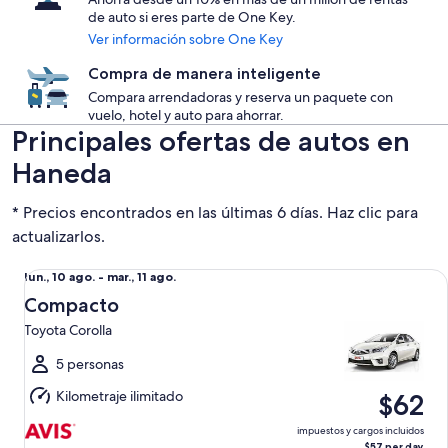
de auto si eres parte de One Key.
Ver información sobre One Key
Compra de manera inteligente
Compara arrendadoras y reserva un paquete con
vuelo, hotel y auto para ahorrar.
Principales ofertas de autos en
Haneda
* Precios encontrados en las últimas 6 días. Haz clic para
actualizarlos.
Compacto Toyota Corolla
Del
lun., 10 ago. - mar., 11 ago.
lun.,
Compacto
10
Toyota Corolla
ago.
al
5 personas
mar.,
Kilometraje ilimitado
$62
11
ago.
impuestos y cargos incluidos
$57 per day