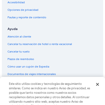
Hoteles Cápsula en Estación de metro Tokyo International Cruise
Accesibilidad
Terminal
Opciones de privacidad
Hoteles cerca de Estación de metro Tokyo International Cruise
Pautas y reporte de contenido
Terminal
Moteles en Estación de metro Tokyo International Cruise Terminal
Ayuda
Atención al cliente
Cancelar tu reservación de hotel o renta vacacional
Cancelar tu vuelo
Plazos de reembolso
Cómo usar un cupón de Expedia
Documentos de viajes internacionales
Este sitio utiliza cookies y tecnologías de seguimiento
© 2026 Expedia, Inc., una empresa de Expedia Group. Todos los
derechos reservados. Expedia y el logo de Expedia son marcas
similares. Como se indica en nuestro Aviso de privacidad, es
registradas o marcas comerciales de Expedia, Inc. CST# 2029030-50.
posible que tanto nosotros como nuestros socios
recopilemos datos personales y otros detalles. Al continuar
utilizando nuestro sitio web, aceptas nuestro Aviso de