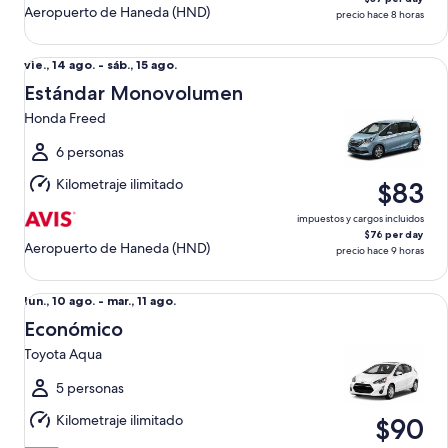
Aeropuerto de Haneda (HND)
precio hace 8 horas
Estándar Monovolumen Honda Freed
Del
vie., 14 ago. - sáb., 15 ago.
vie.,
Estándar Monovolumen
14
Honda Freed
ago.
al
6 personas
sáb.,
Kilometraje ilimitado
$83
15
ago.
impuestos y cargos incluidos
$76 per day
Aeropuerto de Haneda (HND)
precio hace 9 horas
Económico Toyota Aqua
Del
lun., 10 ago. - mar., 11 ago.
lun.,
Económico
10
Toyota Aqua
ago.
al
5 personas
mar.,
Kilometraje ilimitado
$90
11