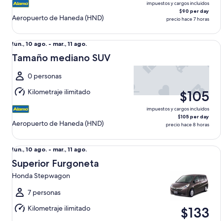
ago.
impuestos y cargos incluidos
$90 per day
Aeropuerto de Haneda (HND)
precio hace 7 horas
Tamaño mediano SUV undefined
Del
lun., 10 ago. - mar., 11 ago.
lun.,
Tamaño mediano SUV
10
ago.
0 personas
al
Kilometraje ilimitado
$105
mar.,
11
impuestos y cargos incluidos
ago.
$105 per day
Aeropuerto de Haneda (HND)
precio hace 8 horas
Superior Furgoneta Honda Stepwagon
Del
lun., 10 ago. - mar., 11 ago.
lun.,
Superior Furgoneta
10
Honda Stepwagon
ago.
al
7 personas
mar.,
Kilometraje ilimitado
$133
11