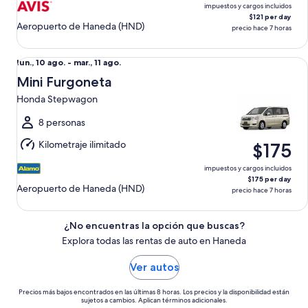
ago.
impuestos y cargos incluidos
$121 per day
Aeropuerto de Haneda (HND)
precio hace 7 horas
Mini Furgoneta Honda Stepwagon
Del
lun., 10 ago. - mar., 11 ago.
lun.,
Mini Furgoneta
10
Honda Stepwagon
ago.
al
8 personas
mar.,
Kilometraje ilimitado
$175
11
ago.
impuestos y cargos incluidos
$175 per day
Aeropuerto de Haneda (HND)
precio hace 7 horas
¿No encuentras la opción que buscas?
Explora todas las rentas de auto en Haneda
Ver autos
Precios más bajos encontrados en las últimas 8 horas. Los precios y la disponibilidad están
sujetos a cambios. Aplican términos adicionales.