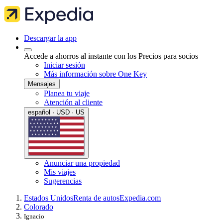
Descargar la app
Accede a ahorros al instante con los Precios para socios
Iniciar sesión
Más información sobre One Key
Mensajes
Planea tu viaje
Atención al cliente
español · USD · US
Anunciar una propiedad
Mis viajes
Sugerencias
Estados Unidos
Renta de autos
Expedia.com
Colorado
Ignacio