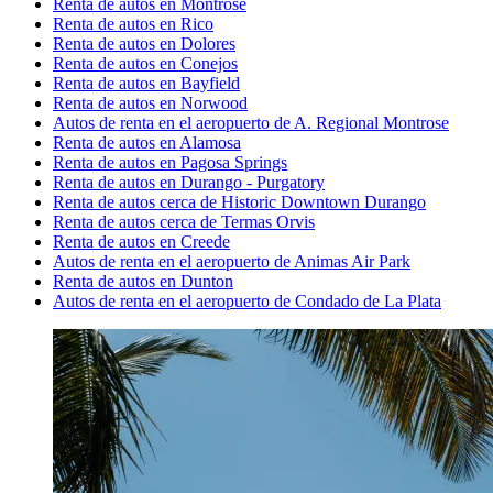
Renta de autos en Montrose
Renta de autos en Rico
Renta de autos en Dolores
Renta de autos en Conejos
Renta de autos en Bayfield
Renta de autos en Norwood
Autos de renta en el aeropuerto de A. Regional Montrose
Renta de autos en Alamosa
Renta de autos en Pagosa Springs
Renta de autos en Durango - Purgatory
Renta de autos cerca de Historic Downtown Durango
Renta de autos cerca de Termas Orvis
Renta de autos en Creede
Autos de renta en el aeropuerto de Animas Air Park
Renta de autos en Dunton
Autos de renta en el aeropuerto de Condado de La Plata