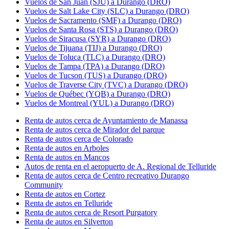
Vuelos de San Juan (SJU) a Durango (DRO)
Vuelos de Salt Lake City (SLC) a Durango (DRO)
Vuelos de Sacramento (SMF) a Durango (DRO)
Vuelos de Santa Rosa (STS) a Durango (DRO)
Vuelos de Siracusa (SYR) a Durango (DRO)
Vuelos de Tijuana (TIJ) a Durango (DRO)
Vuelos de Toluca (TLC) a Durango (DRO)
Vuelos de Tampa (TPA) a Durango (DRO)
Vuelos de Tucson (TUS) a Durango (DRO)
Vuelos de Traverse City (TVC) a Durango (DRO)
Vuelos de Québec (YQB) a Durango (DRO)
Vuelos de Montreal (YUL) a Durango (DRO)
Renta de autos cerca de Ayuntamiento de Manassa
Renta de autos cerca de Mirador del parque
Renta de autos cerca de Colorado
Renta de autos en Arboles
Renta de autos en Mancos
Autos de renta en el aeropuerto de A. Regional de Telluride
Renta de autos cerca de Centro recreativo Durango
Community
Renta de autos en Cortez
Renta de autos en Telluride
Renta de autos cerca de Resort Purgatory
Renta de autos en Silverton