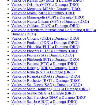
Vuelos de Kansas City (MCI) a Durango (DRO)
Vuelos de Orlando (MCO) a Durango (DRO)
Vuelos de Memphis (MEM) a Durango (DRO)
Vuelos de Miami (MIA) a Durango (DRO)
Vuelos de Minneapolis (MSP) a Durango (DRO)
Vuelos de Nueva Orleans (MSY) a Durango (DRO)
Vuelos de Oakland (OAK) a Durango (DRO)
Vuelos de Aeropuerto Internacional LA/Ontario (ONT) a
Durango (DRO)
Vuelos de Chicago (ORD) a Durango (DRO)
Vuelos de Portland (PDX) a Durango (DRO)
Vuelos de Filadelfia (PHL) a Durango (DRO)
Vuelos de Phoenix (PHX) a Durango (DRO)
Vuelos de Peoria (PIA) a Durango (DRO)
Vuelos de Pittsburgh (PIT) a Durango (DRO)
Vuelos de Panamá (PTY) a Durango (DRO)
Vuelos de Raleigh (RDU) a Durango (DRO)
Vuelos de Reno (RNO) a Durango (DRO)
Vuelos de Roanoke (ROA) a Durango (DRO)
Vuelos de Rochester (RST) a Durango (DRO)
Vuelos de San Diego (SAN) a Durango (DRO)
Vuelos de Santo Domingo (SDQ) a Durango (DRO)
Vuelos de Seattle (SEA) a Durango (DRO)
Vuelos de San Francisco (SFO) a Durango (DRO)
Vuelos de San José (SJC) a Durango (DRO)