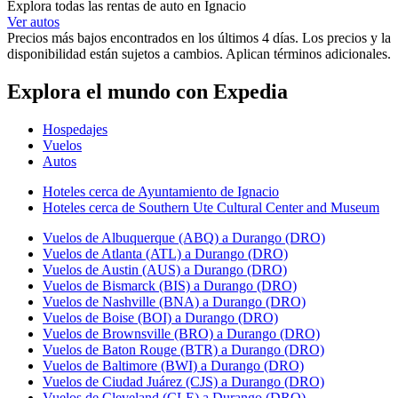
Explora todas las rentas de auto en Ignacio
Ver autos
Precios más bajos encontrados en los últimos 4 días. Los precios y la
disponibilidad están sujetos a cambios. Aplican términos adicionales.
Explora el mundo con Expedia
Hospedajes
Vuelos
Autos
Hoteles cerca de Ayuntamiento de Ignacio
Hoteles cerca de Southern Ute Cultural Center and Museum
Vuelos de Albuquerque (ABQ) a Durango (DRO)
Vuelos de Atlanta (ATL) a Durango (DRO)
Vuelos de Austin (AUS) a Durango (DRO)
Vuelos de Bismarck (BIS) a Durango (DRO)
Vuelos de Nashville (BNA) a Durango (DRO)
Vuelos de Boise (BOI) a Durango (DRO)
Vuelos de Brownsville (BRO) a Durango (DRO)
Vuelos de Baton Rouge (BTR) a Durango (DRO)
Vuelos de Baltimore (BWI) a Durango (DRO)
Vuelos de Ciudad Juárez (CJS) a Durango (DRO)
Vuelos de Cleveland (CLE) a Durango (DRO)