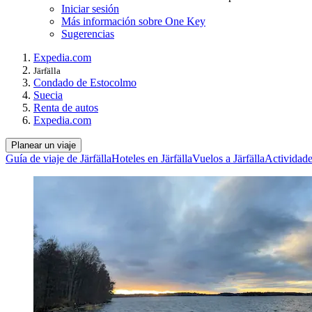
Iniciar sesión
Más información sobre One Key
Sugerencias
Expedia.com
Järfälla
Condado de Estocolmo
Suecia
Renta de autos
Expedia.com
Planear un viaje
Guía de viaje de Järfälla
Hoteles en Järfälla
Vuelos a Järfälla
Actividade