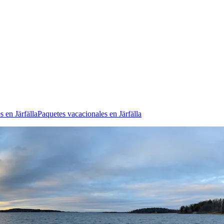
s en Järfälla
Paquetes vacacionales en Järfälla