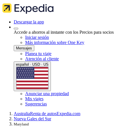
Descargar la app
Accede a ahorros al instante con los Precios para socios
Iniciar sesión
Más información sobre One Key
Mensajes
Planea tu viaje
Atención al cliente
español · USD · US
Anunciar una propiedad
Mis viajes
Sugerencias
Australia
Renta de autos
Expedia.com
Nueva Gales del Sur
Maryland