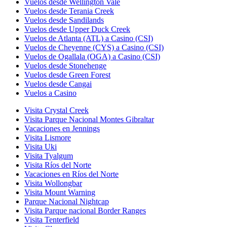
Vuelos desde Wellington Vale
Vuelos desde Terania Creek
Vuelos desde Sandilands
Vuelos desde Upper Duck Creek
Vuelos de Atlanta (ATL) a Casino (CSI)
Vuelos de Cheyenne (CYS) a Casino (CSI)
Vuelos de Ogallala (OGA) a Casino (CSI)
Vuelos desde Stonehenge
Vuelos desde Green Forest
Vuelos desde Cangai
Vuelos a Casino
Visita Crystal Creek
Visita Parque Nacional Montes Gibraltar
Vacaciones en Jennings
Visita Lismore
Visita Uki
Visita Tyalgum
Visita Ríos del Norte
Vacaciones en Ríos del Norte
Visita Wollongbar
Visita Mount Warning
Parque Nacional Nightcap
Visita Parque nacional Border Ranges
Visita Tenterfield