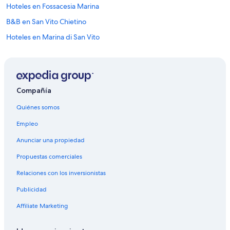
Hoteles en Fossacesia Marina
B&B en San Vito Chietino
Hoteles en Marina di San Vito
Apartamentos en Torino di Sangro
Hoteles en Torino di Sangro
Villas en Torino di Sangro
Compañía
Hoteles en Archi
Quiénes somos
Hoteles en Castel Frentano
Empleo
Hoteles en Rocca San Giovanni
Anunciar una propiedad
Hoteles en Tollo
Propuestas comerciales
Hoteles en Orsogna
Relaciones con los inversionistas
Casas de huéspedes en Giuliano Teatino
Publicidad
Hoteles en Giuliano Teatino
Hoteles en Re di Coppe
Affiliate Marketing
Apartamentos en Selva di Altino