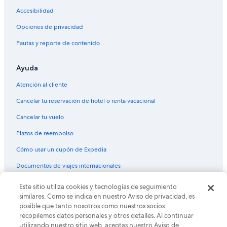
Accesibilidad
Opciones de privacidad
Pautas y reporte de contenido
Ayuda
Atención al cliente
Cancelar tu reservación de hotel o renta vacacional
Cancelar tu vuelo
Plazos de reembolso
Cómo usar un cupón de Expedia
Documentos de viajes internacionales
Este sitio utiliza cookies y tecnologías de seguimiento
© 2026 Expedia, Inc., una empresa de Expedia Group. Todos los
derechos reservados. Expedia y el logo de Expedia son marcas
similares. Como se indica en nuestro Aviso de privacidad, es
registradas o marcas comerciales de Expedia, Inc. CST# 2029030-50.
posible que tanto nosotros como nuestros socios
recopilemos datos personales y otros detalles. Al continuar
utilizando nuestro sitio web, aceptas nuestro Aviso de