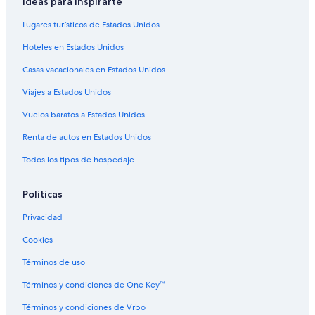
Ideas para inspirarte
Villas en Selva di Altino
Lugares turísticos de Estados Unidos
B&B en Fossacesia
Hoteles en Estados Unidos
Campings en Fossacesia
Casas vacacionales en Estados Unidos
Hoteles en Fossacesia
Viajes a Estados Unidos
Hoteles en Sant'Eusanio del Sangro
Apartamentos en Ari
Vuelos baratos a Estados Unidos
Hoteles en Ari
Renta de autos en Estados Unidos
Hoteles en Crecchio
Todos los tipos de hospedaje
Casas de ciudad en Frisa
Políticas
Hoteles en Frisa
Privacidad
Hoteles en Mozzagrogna
Cookies
Hoteles en Villa Caldari
Hoteles en Altino
Términos de uso
Hoteles en Arielli
Términos y condiciones de One Key™
Hoteles en Ortona
Términos y condiciones de Vrbo