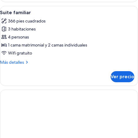
cuádruple
Premium,
Abrir
Una sala de estar moderna con un sofá
5
balcón
Suite familiar
todas
366 pies cuadrados
las
3 habitaciones
fotos
de
4 personas
Suite
1 cama matrimonial y 2 camas individuales
familiar
Wifi gratuito
Más
Más detalles
detalles
sobre
Ver precio
Suite
familiar