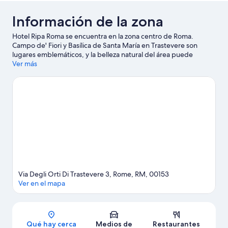
Información de la zona
Hotel Ripa Roma se encuentra en la zona centro de Roma.
Campo de' Fiori y Basílica de Santa María en Trastevere son
lugares emblemáticos, y la belleza natural del área puede
apreciarse en Villa Borghese. También puedes darte una vuelta
Ver más
por Plaza Navona y Plaza Venecia. Encontrarás muchas opciones
para conocer la zona con actividades como golf.
Visita nuestra
guía de Roma
Via Degli Orti Di Trastevere 3, Rome, RM, 00153
Ver en el mapa
Sección del mapa
Qué hay cerca
Medios de
Restaurantes