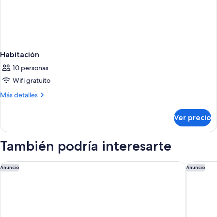
Habitación
10 personas
Wifi gratuito
Más
Más detalles
detalles
sobre
Ver precio
Habitación
También podría interesarte
Nobu Hotel Roma
The Firs
Anuncio
Anuncio