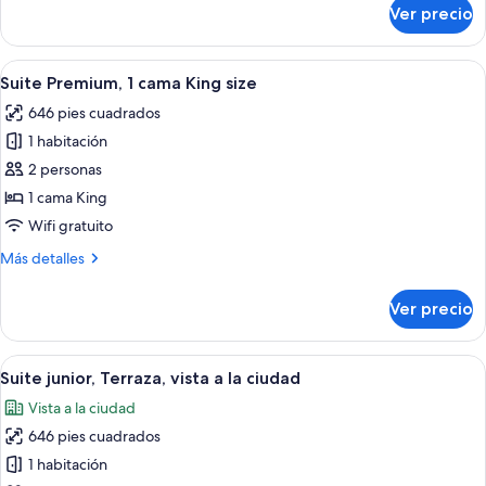
cama
sobre
Ver precio
Habitación
matrimonial,
doble
balcón
ejecutiva,
Abrir
Una habitación de hotel con cama, escr
5
1
Suite Premium, 1 cama King size
todas
cama
646 pies cuadrados
matrimonial,
las
balcón
1 habitación
fotos
de
2 personas
Suite
1 cama King
Premium,
Wifi gratuito
1
Más
Más detalles
cama
detalles
King
sobre
Ver precio
Suite
size
Premium,
1
Abrir
Habitación de hotel moderna con una ca
7
cama
Suite junior, Terraza, vista a la ciudad
todas
King
Vista a la ciudad
size
las
646 pies cuadrados
fotos
de
1 habitación