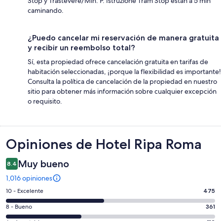
Stop y Trastevere/Min. P. Istruzione Tram Stop están a 5 min
caminando.
¿Puedo cancelar mi reservación de manera gratuita
y recibir un reembolso total?
Sí, esta propiedad ofrece cancelación gratuita en tarifas de
habitación seleccionadas, ¡porque la flexibilidad es importante!
Consulta la política de cancelación de la propiedad en nuestro
sitio para obtener más información sobre cualquier excepción
o requisito.
Opiniones
Opiniones de Hotel Ripa Roma
Muy bueno
8.4
1,016 opiniones
Puntuación
10 - Excelente
475
de
Puntuación
8 - Bueno
361
10,
de