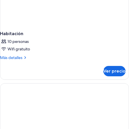
Habitación
10 personas
Wifi gratuito
Más
Más detalles
detalles
sobre
Ver precio
Habitación