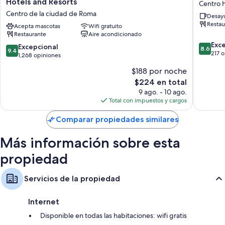
Hotels and Resorts
Centro 
además de beneficios como wifi gratis y caja de seguridad. Los
|
Prisca
Centro de la ciudad de Roma
Desayu
huéspedes destacan de manera especial la limpieza de las habitaciones.
UNA
Centro
Restau
Esperienze
Acepta mascotas
Wifi gratuito
histórico
Otros servicios que también encontrarás son:
Restaurante
Aire acondicionado
|
de
8.6
Preferred
Roma
Exc
9.4
Excepcional
Baños con bidets y tinas o regaderas
8.6
9.4
de
Hotels
217 
de
1,268 opiniones
Televisiones LCD con canales digitales
10,
and
10,
$188 por noche
Excelent
Resorts
Excepcional,
Balcones, frigobares y servicio de limpieza diario
217
Centro
El
$224 en total
1,268
opinion
de
precio
opiniones
9 ago. - 10 ago.
la
actual
Total con impuestos y cargos
ciudad
es
de
de
Comparar propiedades similares
Roma
$224
Más información sobre esta
propiedad
Servicios de la propiedad
Internet
Disponible en todas las habitaciones: wifi gratis