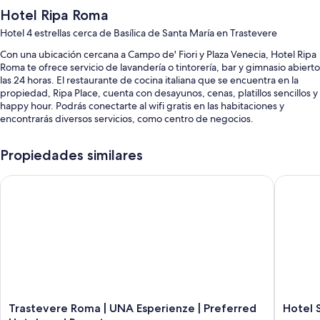
Hotel Ripa Roma
Hotel 4 estrellas cerca de Basílica de Santa María en Trastevere
Con una ubicación cercana a Campo de' Fiori y Plaza Venecia, Hotel Ripa
Roma te ofrece servicio de lavandería o tintorería, bar y gimnasio abierto
las 24 horas. El restaurante de cocina italiana que se encuentra en la
propiedad, Ripa Place, cuenta con desayunos, cenas, platillos sencillos y
happy hour. Podrás conectarte al wifi gratis en las habitaciones y
encontrarás diversos servicios, como centro de negocios.
También podrás disfrutar de otros servicios, como:
Propiedades similares
Servicio de limusina o auto, desayuno completo (con cargo) y
estacionamiento (con cargo)
Trastevere Roma | UNA Esperienze | Preferred Hotels and Res
Hotel Sa
Televisión en el lobby, salón de banquetes y servicio de organización
de bodas
Recepción disponible las 24 horas, salón de fiestas y resguardo de
equipaje
Las personas comparten opiniones positivas de aspectos como la
atención del personal
Características de la habitación
Trastevere
Hotel
Trastevere Roma | UNA Esperienze | Preferred
Hotel 
Las 199 habitaciones ofrecen comodidades como aire acondicionado,
Roma
Santa