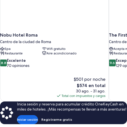
Nobu Hotel Roma
The Firs
Centro de la ciudad de Roma
Centro de
Spa
Wifi gratuito
Acepta 
Restaurante
Aire acondicionado
Restaura
8.8
9.6
Excelente
Excep
8.8
9.6
de
de
70 opiniones
129 op
10,
10,
Excelente,
Excepcion
$501 por noche
70
129
El
$574 en total
opiniones
opiniones
precio
30 ago. - 31 ago.
actual
Total con impuestos y cargos
es
Inicia sesión y reserva para acumular crédito OneKeyCash en
de
miles de hoteles. ¡Más recompensas te llevan a más aventuras!
$574
Iniciar sesión
Registrarme gratis