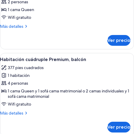
Suite
2 personas
junior,
1 cama Queen
Terraza,
Wifi gratuito
vista
Más
Más detalles
a
detalles
la
sobre
Ver precio
ciudad
Suite
junior,
Terraza,
Abrir
Una habitación de hotel moderna con 
2
vista
Habitación cuádruple Premium, balcón
todas
a
377 pies cuadrados
la
las
ciudad
1 habitación
fotos
de
4 personas
Habitación
1 cama Queen y 1 sofá cama matrimonial o 2 camas individuales y 1
sofá cama matrimonial
cuádruple
Premium,
Wifi gratuito
balcón
Más
Más detalles
detalles
sobre
Ver precio
Habitación