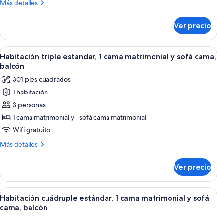
Más
Más detalles
cama
detalles
matrimonial
sobre
Ver precio
Suite
junior,
1
Abrir
Habitación de hotel con una cama gra
4
cama
Habitación triple estándar, 1 cama matrimonial y sofá cama,
todas
matrimonial
balcón
las
301 pies cuadrados
fotos
1 habitación
de
3 personas
Habitación
triple
1 cama matrimonial y 1 sofá cama matrimonial
estándar,
Wifi gratuito
1
Más
Más detalles
cama
detalles
matrimonial
sobre
Ver precio
Habitación
y
triple
sofá
estándar,
Abrir
Una habitación de hotel con una cama,
cama,
4
1
Habitación cuádruple estándar, 1 cama matrimonial y sofá
todas
cama
balcón
cama, balcón
matrimonial
las