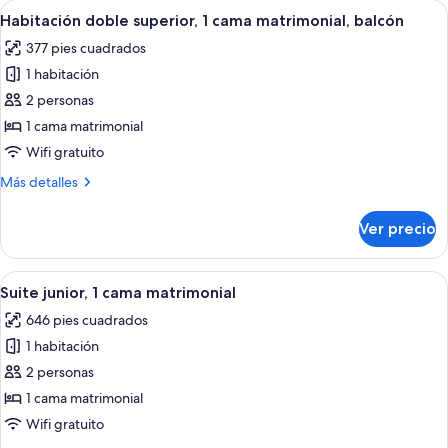
Abrir
Una habitación de hotel moderna con 
6
1
Habitación doble superior, 1 cama matrimonial, balcón
todas
cama
377 pies cuadrados
matrimonial,
las
balcón
1 habitación
fotos
de
2 personas
Habitación
1 cama matrimonial
doble
Wifi gratuito
superior,
Más
Más detalles
1
detalles
cama
sobre
Ver precio
Habitación
matrimonial,
doble
balcón
superior,
Abrir
Suite junior, 1 cama matrimonial | Caja
7
1
Suite junior, 1 cama matrimonial
todas
cama
646 pies cuadrados
matrimonial,
las
balcón
1 habitación
fotos
de
2 personas
Suite
1 cama matrimonial
junior,
Wifi gratuito
1