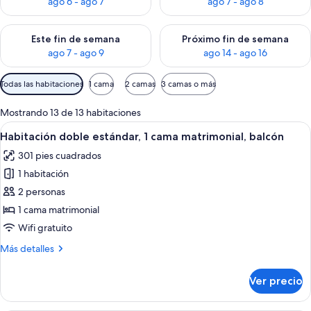
ago 6 - ago 7
ago 7 - ago 8
Consulta la disponibilidad para este fin de semana ago 7 - ag
Consulta la disponibilidad par
Este fin de semana
Próximo fin de semana
ago 7 - ago 9
ago 14 - ago 16
Filtros
Todas las habitaciones
1 cama
2 camas
3 camas o más
disponibles
para
Mostrando 13 de 13 habitaciones
las
Abrir
Habitación de hotel con una cama gra
4
Habitación doble estándar, 1 cama matrimonial, balcón
habitaciones
todas
301 pies cuadrados
las
1 habitación
fotos
de
2 personas
Habitación
1 cama matrimonial
doble
Wifi gratuito
estándar,
Más
Más detalles
1
detalles
cama
sobre
Ver precio
Habitación
matrimonial,
doble
balcón
estándar,