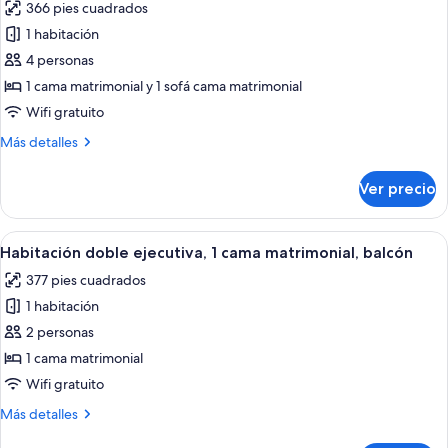
366 pies cuadrados
y
fotos
sofá
1 habitación
de
cama,
4 personas
Habitación
balcón
cuádruple
1 cama matrimonial y 1 sofá cama matrimonial
estándar,
Wifi gratuito
1
Más
Más detalles
cama
detalles
matrimonial
sobre
Ver precio
Habitación
y
cuádruple
sofá
estándar,
Abrir
Una habitación de hotel moderna con cam
cama,
7
1
Habitación doble ejecutiva, 1 cama matrimonial, balcón
todas
cama
balcón
377 pies cuadrados
matrimonial
las
y
1 habitación
fotos
sofá
de
2 personas
cama,
Habitación
balcón
1 cama matrimonial
doble
Wifi gratuito
ejecutiva,
Más
Más detalles
1
detalles