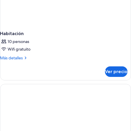
Habitación
10 personas
Wifi gratuito
Más
Más detalles
detalles
sobre
Ver precio
Habitación