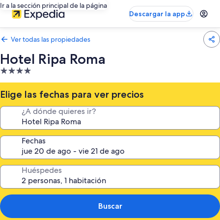
Ir a la sección principal de la página
Descargar la app
Ver todas las propiedades
Hotel Ripa Roma
Propiedad
de
4.0
Elige las fechas para ver precios
estrellas
¿A dónde quieres ir?
Fechas
Huéspedes
Buscar