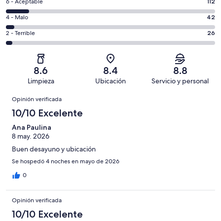
es
Puntuación
6 - Aceptable
112
8,
decir,
de
es
Puntuación
4 - Malo
42
Excelente.
6,
decir,
de
Basada
es
Puntuación
2 - Terrible
26
Bueno.
4,
en
decir,
de
Basada
es
475
Aceptable.
2,
en
decir,
de
Basada
es
361
Malo.
8.6
8.4
8.8
1016
en
decir,
de
Basada
Limpieza
Ubicación
Servicio y personal
opiniones
112
Terrible.
1016
en
Opiniones
de
Basada
opiniones
Opinión verificada
42
1016
en
de
10/10 Excelente
opiniones
26
1016
de
Ana Paulina
opiniones
8 may. 2026
1016
opiniones
Buen desayuno y ubicación
Se hospedó 4 noches en mayo de 2026
0
Opinión verificada
10/10 Excelente