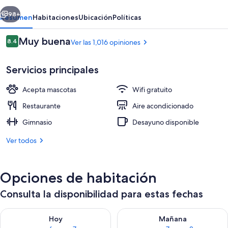
erior
Siguiente
98+
Resumen
Habitaciones
Ubicación
Políticas
Opiniones
Muy buena
8.4
Ver las 1,016 opiniones
8.4 de 10,
Servicios principales
Acepta mascotas
Wifi gratuito
Restaurante
Aire acondicionado
Gimnasio
Desayuno disponible
Se sirven desayunos y cenas
Ver todos
Opciones de habitación
Consulta la disponibilidad para estas fechas
Consulta la disponibilidad para hoy ago 6 - ago 7
Consulta la disponibilidad pa
Hoy
Mañana