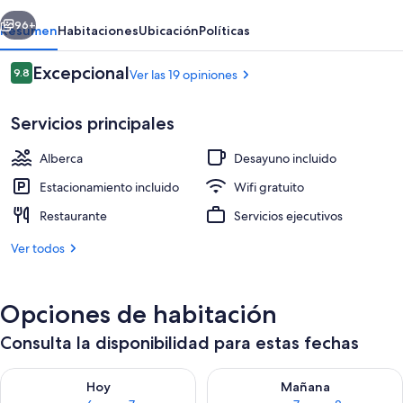
Boutique
erior
Siguiente
96+
Resumen
Habitaciones
Ubicación
Políticas
Opiniones
Excepcional
9.8
Ver las 19 opiniones
9.8 de 10,
Servicios principales
Alberca
Desayuno incluido
Estacionamiento incluido
Wifi gratuito
Restaurante
Servicios ejecutivos
Balcón
Ver todos
Opciones de habitación
Consulta la disponibilidad para estas fechas
Consulta la disponibilidad para hoy ago 6 - ago 7
Consulta la disponibilidad pa
Hoy
Mañana