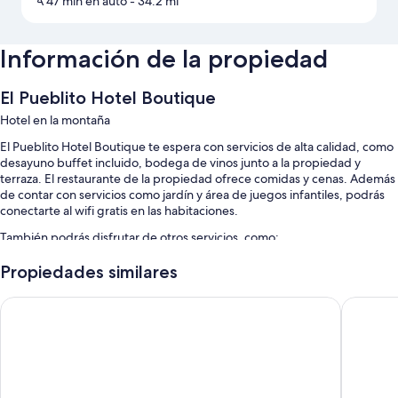
A 47 min en auto
- 34.2 mi
Información de la propiedad
El Pueblito Hotel Boutique
Hotel en la montaña
El Pueblito Hotel Boutique te espera con servicios de alta calidad, como
desayuno buffet incluido, bodega de vinos junto a la propiedad y
terraza. El restaurante de la propiedad ofrece comidas y cenas. Además
de contar con servicios como jardín y área de juegos infantiles, podrás
conectarte al wifi gratis en las habitaciones.
También podrás disfrutar de otros servicios, como:
Alberca al aire libre
Propiedades similares
Estacionamiento gratis
Samaipata Glamping
Casa del 
Traslado de ida y vuelta al aeropuerto (con cargo), resguardo de
equipaje y caja de seguridad en la recepción
Asistencia para compra de tours o entradas, salón de banquetes y
servicio de concierge