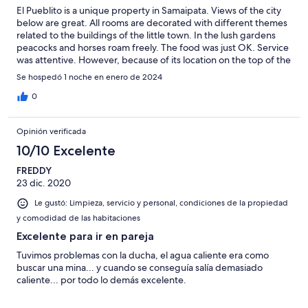
El Pueblito is a unique property in Samaipata. Views of the city
below are great. All rooms are decorated with different themes
related to the buildings of the little town. In the lush gardens
peacocks and horses roam freely. The food was just OK. Service
was attentive. However, because of its location on the top of the
hill, your need a car to move around. After rain, you even might
Se hospedó 1 noche en enero de 2024
need a 4x4 to reach the hotel. Anyway, I still think is the best
place to stay in Samaipata.
0
Opinión verificada
10/10 Excelente
FREDDY
23 dic. 2020
Le gustó: Limpieza, servicio y personal, condiciones de la propiedad
y comodidad de las habitaciones
Excelente para ir en pareja
Tuvimos problemas con la ducha, el agua caliente era como
buscar una mina... y cuando se conseguía salía demasiado
caliente... por todo lo demás excelente.