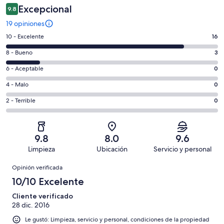
Excepcional
9.8
19 opiniones
Puntuación
10 - Excelente
16
de
Puntuación
8 - Bueno
3
10,
de
es
Puntuación
6 - Aceptable
0
8,
decir,
de
es
Puntuación
4 - Malo
0
Excelente.
6,
decir,
de
Basada
es
Puntuación
2 - Terrible
0
Bueno.
4,
en
decir,
de
Basada
es
16
Aceptable.
2,
en
decir,
de
Basada
es
3
Malo.
9.8
8.0
9.6
19
en
decir,
de
Basada
Limpieza
Ubicación
Servicio y personal
opiniones
0
Terrible.
19
en
Opiniones
de
Basada
opiniones
Opinión verificada
0
19
en
de
10/10 Excelente
opiniones
0
19
de
Cliente verificado
opiniones
28 dic. 2016
19
opiniones
Le gustó: Limpieza, servicio y personal, condiciones de la propiedad