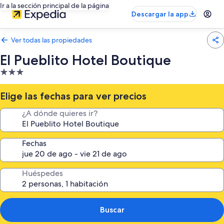
Ir a la sección principal de la página
Descargar la app
Ver todas las propiedades
El Pueblito Hotel Boutique
Propiedad
de
3.0
Elige las fechas para ver precios
estrellas
¿A dónde quieres ir?
Fechas
Huéspedes
Buscar