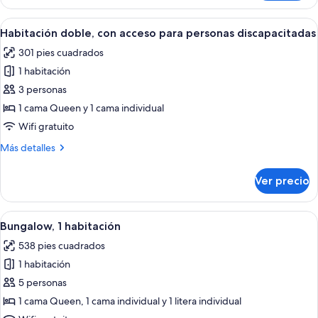
Abrir
Habitación doble, con acceso para pers
10
Habitación doble, con acceso para personas discapacitadas
todas
301 pies cuadrados
las
1 habitación
fotos
de
3 personas
Habitación
1 cama Queen y 1 cama individual
doble,
Wifi gratuito
con
Más
Más detalles
acceso
detalles
para
sobre
Ver precio
Habitación
personas
doble,
discapacitadas
con
Abrir
Ropa de cama de alta calidad y caja de
12
acceso
Bungalow, 1 habitación
todas
para
538 pies cuadrados
personas
las
discapacitadas
1 habitación
fotos
de
5 personas
Bungalow,
1 cama Queen, 1 cama individual y 1 litera individual
1