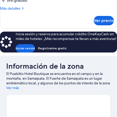
Wifi gratuito
habitación
Más
Más detalles
detalles
sobre
Ver precio
Bungalow,
1
habitación
Inicia sesión y reserva para acumular crédito OneKeyCash en
miles de hoteles. ¡Más recompensas te llevan a más aventuras!
Iniciar sesión
Registrarme gratis
Información de la zona
El Pueblito Hotel Boutique se encuentra en el campo y en la
montaña, en Samaipata. El Fuerte de Samaipata es un lugar
emblemático local, y algunos de los puntos de interés de la zona
incluyen Centro Cultural Samaipata y Zoológico El Refugio.
Ver más
Visita
nuestra guía de Samaipata