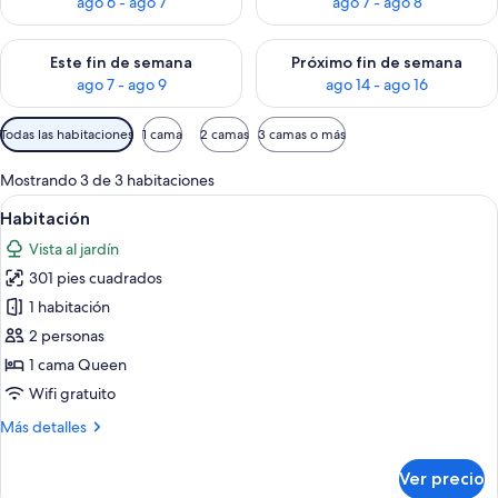
ago 6 - ago 7
ago 7 - ago 8
Consulta la disponibilidad para este fin de semana ago 7 - ag
Consulta la disponibilidad par
Este fin de semana
Próximo fin de semana
ago 7 - ago 9
ago 14 - ago 16
Filtros
Todas las habitaciones
1 cama
2 camas
3 camas o más
disponibles
para
Mostrando 3 de 3 habitaciones
las
Abrir
Habitación | Detalle interior
6
Habitación
habitaciones
todas
Vista al jardín
las
301 pies cuadrados
fotos
de
1 habitación
Habitación
2 personas
1 cama Queen
Wifi gratuito
Más
Más detalles
detalles
sobre
Ver precio
Habitación