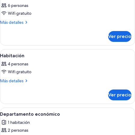
todas
6 personas
las
Wifi gratuito
fotos
de
Más
Más detalles
detalles
Habitación
sobre
Ver precio
Habitación
Abrir
Un dormitorio con cama, dos lámparas
11
Habitación
todas
4 personas
las
Wifi gratuito
fotos
de
Más
Más detalles
detalles
Habitación
sobre
Ver precio
Habitación
Abrir
Un dormitorio con una cama grande, un
4
Departamento económico
todas
1 habitación
las
2 personas
fotos