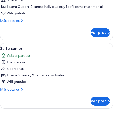
de
6 personas
Departamento
1 cama Queen, 2 camas individuales y 1 sofá cama matrimonial
superior
Wifi gratuito
Más
Más detalles
detalles
sobre
Ver precio
Departamento
superior
Abrir
Un dormitorio con una cama grande, p
8
Suite senior
todas
Vista al parque
las
1 habitación
fotos
de
4 personas
Suite
1 cama Queen y 2 camas individuales
senior
Wifi gratuito
Más
Más detalles
detalles
sobre
Ver precio
Suite
senior