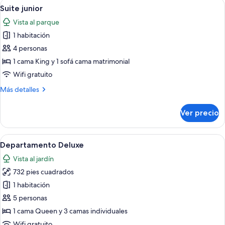
Abrir
Un dormitorio con techo de madera, un
8
Suite junior
todas
Vista al parque
las
1 habitación
fotos
de
4 personas
Suite
1 cama King y 1 sofá cama matrimonial
junior
Wifi gratuito
Más
Más detalles
detalles
sobre
Ver precio
Suite
junior
Abrir
Departamento Deluxe | Detalle interio
4
Departamento Deluxe
todas
Vista al jardín
las
732 pies cuadrados
fotos
de
1 habitación
Departamento
5 personas
Deluxe
1 cama Queen y 3 camas individuales
Wifi gratuito