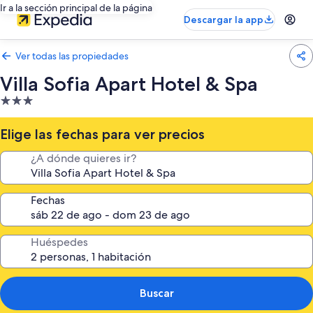
Ir a la sección principal de la página
Descargar la app
Ver todas las propiedades
Villa Sofia Apart Hotel & Spa
Propiedad
de
3.0
Elige las fechas para ver precios
estrellas
¿A dónde quieres ir?
Fechas
Huéspedes
Buscar