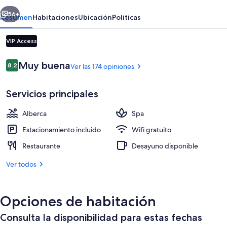
Hotel
erior
Siguiente
&
56+
Resumen
Habitaciones
Ubicación
Políticas
Spa
VIP Access
Opiniones
Muy buena
8.2
Ver las 174 opiniones
8.2 de 10,
Servicios principales
Alberca
Spa
Televisión LCD de 32 pulgadas con cana
Estacionamiento incluido
Wifi gratuito
Restaurante
Desayuno disponible
Ver todos
Opciones de habitación
Consulta la disponibilidad para estas fechas