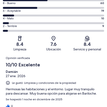
de
Puntuación
8 - Bueno
60
10,
de
es
Puntuación
6 - Aceptable
19
8,
decir,
de
es
Puntuación
4 - Malo
10
Excelente.
6,
decir,
de
Basada
es
Puntuación
2 - Terrible
9
Bueno.
4,
en
decir,
de
Basada
es
76
Aceptable.
2,
en
decir,
de
Basada
es
60
Malo.
8.4
7.6
8.4
174
en
decir,
de
Basada
Limpieza
Ubicación
Servicio y personal
opiniones
19
Terrible.
174
en
Opiniones
de
Basada
opiniones
Opinión verificada
10
174
en
de
10/10 Excelente
opiniones
9
174
de
Damián
opiniones
27 ene. 2026
174
opiniones
Le gustó: Limpieza y condiciones de la propiedad
Hermosas las habitaciones y el entorno. Lugar muy tranquilo
para descansar. Muy buena opción para alojarse en Bariloche.
Se hospedó 1 noche en diciembre de 2025
0