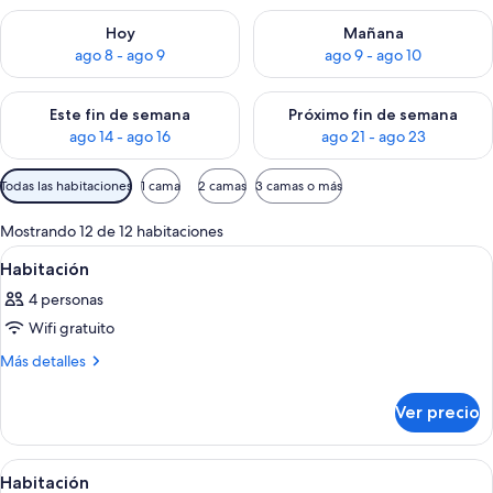
Consulta la disponibilidad para hoy ago 8 - ago 9
Consulta la disponibilidad pa
Hoy
Mañana
ago 8 - ago 9
ago 9 - ago 10
Consulta la disponibilidad para este fin de semana ago 14 - ag
Consulta la disponibilidad pa
Este fin de semana
Próximo fin de semana
ago 14 - ago 16
ago 21 - ago 23
Filtros
Todas las habitaciones
1 cama
2 camas
3 camas o más
disponibles
para
Mostrando 12 de 12 habitaciones
las
Abrir
Un dormitorio con cama, almohadas, 
9
Habitación
habitaciones
todas
4 personas
las
Wifi gratuito
fotos
de
Más
Más detalles
detalles
Habitación
sobre
Ver precio
Habitación
Abrir
Una habitación con dos camas, una ven
13
Habitación