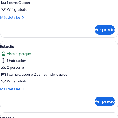
de
1 cama Queen
Departamento
Wifi gratuito
económico
Más
Más detalles
detalles
sobre
Ver precio
Departamento
económico
Abrir
Estudio | Caja de seguridad en la habi
3
Estudio
todas
Vista al parque
las
1 habitación
fotos
de
2 personas
Estudio
1 cama Queen o 2 camas individuales
Wifi gratuito
Más
Más detalles
detalles
sobre
Ver precio
Estudio
Abrir
Una habitación acogedora con una cama,
4