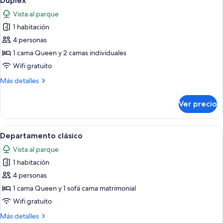
Dúplex
todas
Vista al parque
las
1 habitación
fotos
de
4 personas
Dúplex
1 cama Queen y 2 camas individuales
Wifi gratuito
Más
Más detalles
detalles
sobre
Ver precio
Dúplex
Abrir
Departamento clásico | Caja de seguri
3
Departamento clásico
todas
Vista al parque
las
1 habitación
fotos
de
4 personas
Departamento
1 cama Queen y 1 sofá cama matrimonial
clásico
Wifi gratuito
Más
Más detalles