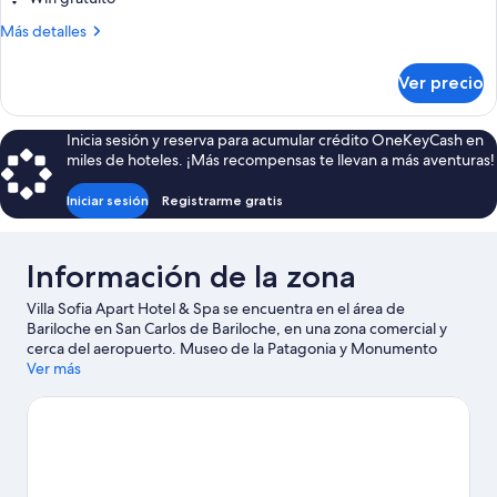
Más
Más detalles
detalles
sobre
Ver precio
Departamento
Deluxe
Inicia sesión y reserva para acumular crédito OneKeyCash en
miles de hoteles. ¡Más recompensas te llevan a más aventuras!
Iniciar sesión
Registrarme gratis
Información de la zona
Villa Sofia Apart Hotel & Spa se encuentra en el área de
Bariloche en San Carlos de Bariloche, en una zona comercial y
cerca del aeropuerto. Museo de la Patagonia y Monumento
Histórico Municipal Capilla La Inmaculada son sitios
Ver más
emblemáticos locales, y algunos de los lugares cercanos donde
se pueden hacer actividades incluyen Cerro Catedral y La Base
Escuela de Ski & Snowboard. También vale la pena conocer Tren
histórico de vapor y Viento Blanco. Si quieres disfrutar del aire
libre, aquí puedes hacer tours ecológicos y ciclismo de montaña,
o usar una bicicleta rentada para recorrer los alrededores.
Visita