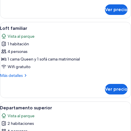
detalles
sobre
Ver precio
Departamento
clásico
Abrir
Un dormitorio con techo de madera, u
3
Loft familiar
todas
Vista al parque
las
1 habitación
fotos
de
4 personas
Loft
1 cama Queen y 1 sofá cama matrimonial
familiar
Wifi gratuito
Más
Más detalles
detalles
sobre
Ver precio
Loft
familiar
Abrir
Un dormitorio con techo de madera, u
4
Departamento superior
todas
Vista al parque
las
2 habitaciones
fotos