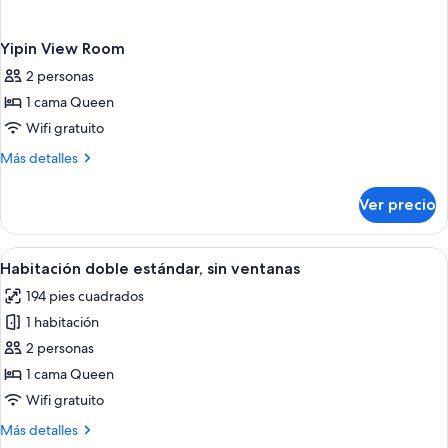
Yipin View Room
2 personas
1 cama Queen
Wifi gratuito
Más
Más detalles
detalles
sobre
Ver precio
Yipin
View
Room
Abrir
Una habitación de hotel con cama, escri
12
Habitación doble estándar, sin ventanas
todas
194 pies cuadrados
las
1 habitación
fotos
de
2 personas
Habitación
1 cama Queen
doble
Wifi gratuito
estándar,
Más
Más detalles
sin
detalles