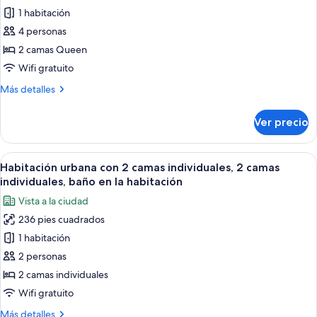
1 habitación
fotos
de
4 personas
Habitación
2 camas Queen
cuádruple
Wifi gratuito
panorámica
Más
Más detalles
detalles
sobre
Ver precio
Habitación
cuádruple
panorámica
Abrir
Habitación de hotel con dos camas, un 
6
Habitación urbana con 2 camas individuales, 2 camas
todas
individuales, baño en la habitación
las
Vista a la ciudad
fotos
236 pies cuadrados
de
1 habitación
Habitación
urbana
2 personas
con
2 camas individuales
2
Wifi gratuito
camas
Más
Más detalles