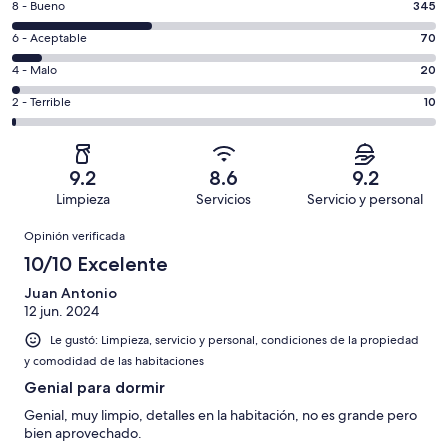
Puntuación
8 - Bueno
345
10,
de
es
Puntuación
6 - Aceptable
70
8,
decir,
de
es
Puntuación
4 - Malo
20
Excelente.
6,
decir,
de
Basada
es
Puntuación
2 - Terrible
10
Bueno.
4,
en
decir,
de
Basada
es
594
Aceptable.
2,
en
decir,
de
Basada
es
345
Malo.
9.2
8.6
9.2
1039
en
decir,
de
Basada
Limpieza
Servicios
Servicio y personal
opiniones
70
Terrible.
1039
en
Opiniones
de
Basada
opiniones
Opinión verificada
20
1039
en
de
10/10 Excelente
opiniones
10
1039
de
Juan Antonio
opiniones
12 jun. 2024
1039
opiniones
Le gustó: Limpieza, servicio y personal, condiciones de la propiedad
y comodidad de las habitaciones
Genial para dormir
Genial, muy limpio, detalles en la habitación, no es grande pero
bien aprovechado.