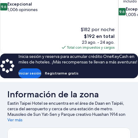
incluido
9.6
Excepcional
9.6
9.6
Excep
de
1,006 opiniones
9.6
de
1,005 
10,
10,
Excepcional,
Excepcion
1,006
$182 por noche
1,005
opiniones
El
$192 en total
opiniones
precio
23 ago. - 24 ago.
actual
Total con impuestos y cargos
es
Inicia sesión y reserva para acumular crédito OneKeyCash en
de
miles de hoteles. ¡Más recompensas te llevan a más aventuras!
$192
Iniciar sesión
Registrarme gratis
Información de la zona
Eastin Taipei Hotel se encuentra en el área de Daan en Taipéi,
cerca del aeropuerto y cerca de una estación de metro.
Mausoleo de Sun Yat-Sen y Parque creativo Huashan 1914 son
lugares culturales destacados, y algunos de los puntos de
Ver más
interés más importantes del área incluyen Taipei 101 y Salón
Conmemorativo Nacional de Chiang Kai-shek. También puedes
darte una vuelta por Parque creativo y cultural Songshan y