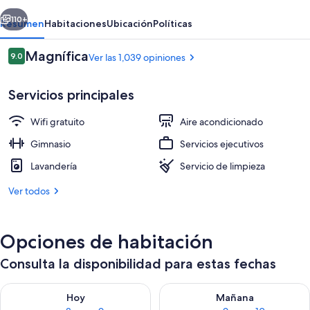
erior
Siguiente
110+
Resumen
Habitaciones
Ubicación
Políticas
Opiniones
Magnífica
9.0
Ver las 1,039 opiniones
9.0 de 10,
Servicios principales
Wifi gratuito
Aire acondicionado
Gimnasio
Servicios ejecutivos
Lavandería
Servicio de limpieza
Habitación cuádruple panorámica | Ro
Ver todos
Opciones de habitación
Consulta la disponibilidad para estas fechas
Consulta la disponibilidad para hoy ago 8 - ago 9
Consulta la disponibilidad pa
Hoy
Mañana