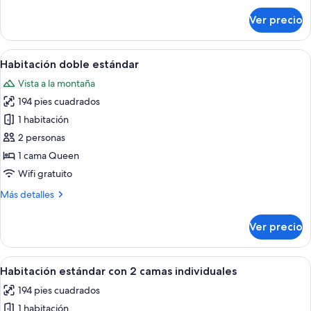
ventanas
sobre
Ver precio
Habitación
doble
estándar,
Abrir
Habitación de hotel con cama, escritori
11
sin
Habitación doble estándar
todas
ventanas
Vista a la montaña
las
194 pies cuadrados
fotos
de
1 habitación
Habitación
2 personas
doble
1 cama Queen
estándar
Wifi gratuito
Más
Más detalles
detalles
sobre
Ver precio
Habitación
doble
estándar
Abrir
Una habitación de hotel con dos camas
7
Habitación estándar con 2 camas individuales
todas
194 pies cuadrados
las
1 habitación