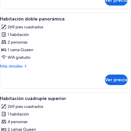
Ver precio
Habitación
doble
superior
Abrir
Una habitación moderna con un amplio
9
Habitación doble panorámica
todas
269 pies cuadrados
las
1 habitación
fotos
de
2 personas
Habitación
1 cama Queen
doble
Wifi gratuito
panorámica
Más
Más detalles
detalles
sobre
Ver precio
Habitación
doble
panorámica
Abrir
Habitación de hotel con dos camas, un e
11
Habitación cuádruple superior
todas
269 pies cuadrados
las
1 habitación
fotos
de
4 personas
Habitación
2 camas Queen