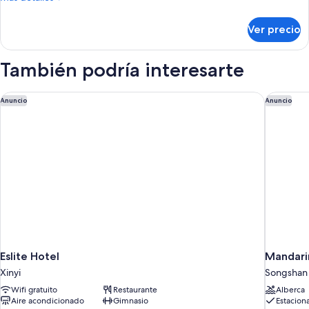
individuales,
detalles
2
sobre
Ver precio
Habitación
camas
urbana
individuales,
con
También podría interesarte
baño
2
en
camas
individuales,
Eslite Hotel
Mandarin
la
Anuncio
Anuncio
2
habitación
camas
individuales,
baño
en
la
habitación
Eslite Hotel
Mandarin
Xinyi
Songshan
Wifi gratuito
Restaurante
Alberca
Aire acondicionado
Gimnasio
Estacion