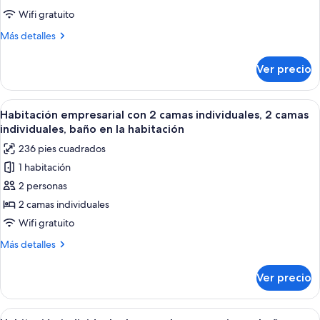
cuádruple
Wifi gratuito
superior
Más
Más detalles
detalles
sobre
Ver precio
Habitación
cuádruple
superior
Abrir
Una habitación de hotel con dos camas, 
6
Habitación empresarial con 2 camas individuales, 2 camas
todas
individuales, baño en la habitación
las
236 pies cuadrados
fotos
1 habitación
de
2 personas
Habitación
empresarial
2 camas individuales
con
Wifi gratuito
2
Más
Más detalles
camas
detalles
individuales,
sobre
Ver precio
Habitación
2
empresarial
camas
con
Abrir
Una habitación de hotel con una cama, 