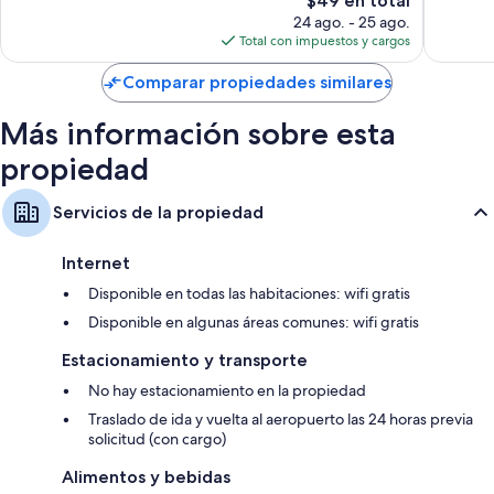
$49 en total
opiniones
opinion
precio
24 ago. - 25 ago.
actual
Total con impuestos y cargos
es
de
Comparar propiedades similares
$49
Más información sobre esta
propiedad
Servicios de la propiedad
Internet
Disponible en todas las habitaciones: wifi gratis
Disponible en algunas áreas comunes: wifi gratis
Estacionamiento y transporte
No hay estacionamiento en la propiedad
Traslado de ida y vuelta al aeropuerto las 24 horas previa
solicitud (con cargo)
Alimentos y bebidas