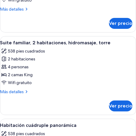
Wifi gratuito
solo
Más
Más detalles
para
detalles
hombres,
sobre
Ver precio
Habitación
baño
empresarial
compartido
individual,
Abrir
Habitación de hotel con piso de madera
9
solo
Suite familiar, 2 habitaciones, hidromasaje, torre
todas
para
538 pies cuadrados
hombres,
las
baño
2 habitaciones
fotos
compartido
de
4 personas
Suite
2 camas King
familiar,
Wifi gratuito
2
Más
Más detalles
habitaciones,
detalles
hidromasaje,
sobre
Ver precio
Suite
torre
familiar,
2
Abrir
Habitación de hotel moderna con una c
7
habitaciones,
Habitación cuádruple panorámica
todas
hidromasaje,
538 pies cuadrados
torre
las