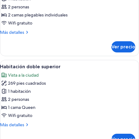
fotos
de
2 personas
Habitación
2 camas plegables individuales
estándar
Wifi gratuito
con
Más
Más detalles
2
detalles
camas
sobre
Ver precio
Habitación
individuales
estándar
con
Abrir
Una habitación de hotel con un venta
8
2
Habitación doble superior
todas
camas
Vista a la ciudad
individuales
las
269 pies cuadrados
fotos
de
1 habitación
Habitación
2 personas
doble
1 cama Queen
superior
Wifi gratuito
Más
Más detalles
detalles
sobre