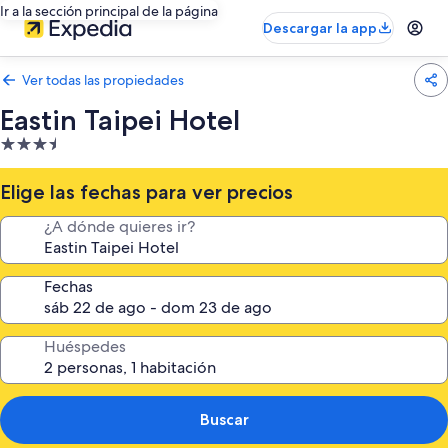
Ir a la sección principal de la página
Descargar la app
Ver todas las propiedades
Eastin Taipei Hotel
Propiedad
de
3.5
Elige las fechas para ver precios
estrellas
¿A dónde quieres ir?
Fechas
Huéspedes
Buscar