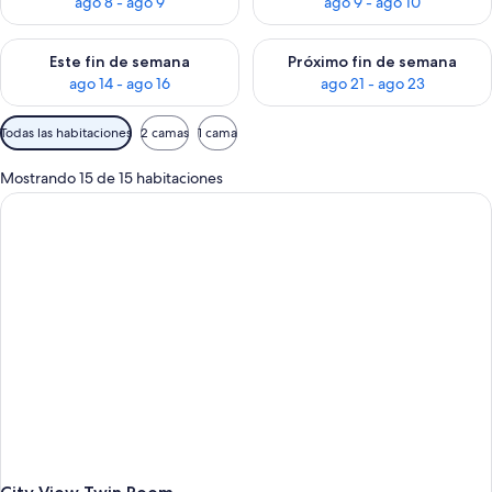
ago 8 - ago 9
ago 9 - ago 10
Consulta la disponibilidad para este fin de semana ago 14 - ag
Consulta la disponibilidad pa
Este fin de semana
Próximo fin de semana
ago 14 - ago 16
ago 21 - ago 23
Filtros
Todas las habitaciones
2 camas
1 cama
disponibles
para
Mostrando 15 de 15 habitaciones
las
habitaciones