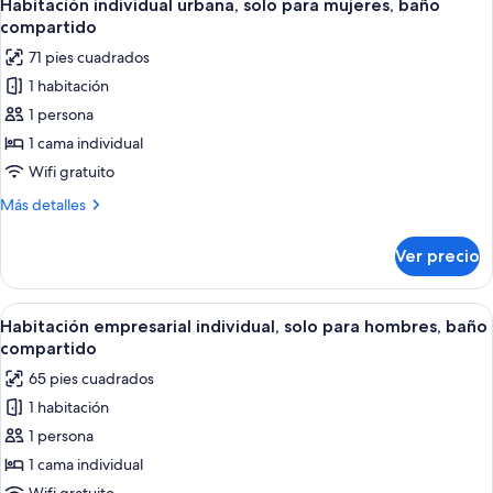
individuales,
5
2
Habitación individual urbana, solo para mujeres, baño
todas
camas
baño
compartido
individuales,
las
en
71 pies cuadrados
2
fotos
la
camas
1 habitación
de
habitación
individuales,
1 persona
Habitación
baño
en
individual
1 cama individual
la
urbana,
Wifi gratuito
habitación
solo
Más
Más detalles
para
detalles
mujeres,
sobre
Ver precio
Habitación
baño
individual
compartido
urbana,
Abrir
Una habitación de hotel con una cama, 
6
solo
Habitación empresarial individual, solo para hombres, baño
todas
para
compartido
mujeres,
las
65 pies cuadrados
baño
fotos
compartido
1 habitación
de
1 persona
Habitación
empresarial
1 cama individual
individual,