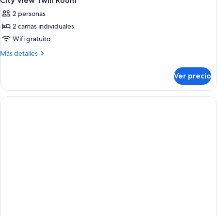
City View Twin Room
2 personas
2 camas individuales
Wifi gratuito
Más
Más detalles
detalles
sobre
Ver precio
City
View
Twin
Room