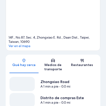
Templo Longshan.
Visita nuestra guía de Taipéi
14F., No.87, Sec. 4, Zhongxiao E. Rd., Daan Dist., Taipei,
Taiwan, 10690
Ver en el mapa
Sección del mapa
Qué hay cerca
Medios de
Restaurantes
transporte
Zhongxiao Road
A 1 min a pie
- 0.0 mi
Distrito de compras Este
A 1 min a pie
- 0.0 mi