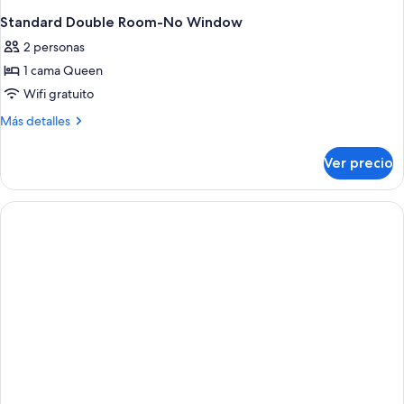
Standard Double Room-No Window
2 personas
1 cama Queen
Wifi gratuito
Más
Más detalles
detalles
sobre
Ver precio
Standard
Double
Room-
No
Window