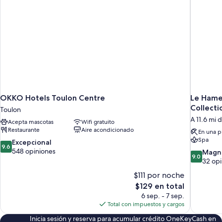
OKKO Hotels Toulon Centre
Le Hame
Collecti
Toulon
A 11.6 mi 
Acepta mascotas
Wifi gratuito
Restaurante
Aire acondicionado
En una p
Spa
9.6
Excepcional
9.6
de
548 opiniones
9.0
Magní
9.0
10,
de
32 opi
Excepcional,
10,
$111 por noche
548
Magnífico
El
$129 en total
opiniones
32
precio
6 sep. - 7 sep.
opiniones
actual
Total con impuestos y cargos
es
Inicia sesión y reserva para acumular crédito OneKeyCash en
de