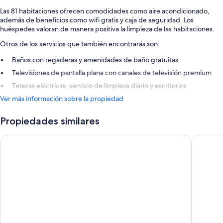
Las 81 habitaciones ofrecen comodidades como aire acondicionado,
además de beneficios como wifi gratis y caja de seguridad. Los
huéspedes valoran de manera positiva la limpieza de las habitaciones.
Otros de los servicios que también encontrarás son:
Baños con regaderas y amenidades de baño gratuitas
Televisiones de pantalla plana con canales de televisión premium
Teteras eléctricas, servicio de limpieza diario y escritorios
Ver más información sobre la propiedad
Propiedades similares
Holiday Inn Toulon City Centre by IHG
ibis Styl