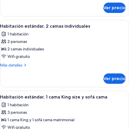
cama
sobre
Ver precio
Habitación
matrimonial
estándar,
y
1
Abrir
Una habitación de hotel moderna con u
sofá
7
cama
Habitación estándar, 2 camas individuales
todas
matrimonial
cama
1 habitación
y
las
sofá
2 personas
fotos
cama
de
2 camas individuales
Habitación
Wifi gratuito
estándar,
Más
Más detalles
2
detalles
camas
sobre
Ver precio
Habitación
individuales
estándar,
2
Abrir
Una habitación de hotel moderna con u
10
camas
Habitación estándar, 1 cama King size y sofá cama
todas
individuales
1 habitación
las
3 personas
fotos
de
1 cama King y 1 sofá cama matrimonial
Habitación
Wifi gratuito