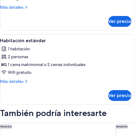
estándar,
Más
Más detalles
1
detalles
cama
sobre
Ver precio
Habitación
King
estándar,
size
1
Abrir
Caja de seguridad en la habitación, esc
y
7
cama
Habitación estándar
todas
King
sofá
1 habitación
size
las
cama
y
2 personas
fotos
sofá
de
1 cama matrimonial o 2 camas individuales
cama
Habitación
Wifi gratuito
estándar
Más
Más detalles
detalles
sobre
Ver precio
Habitación
estándar
También podría interesarte
OKKO Hotels Toulon Centre
Le Hamea
Anuncio
Anuncio