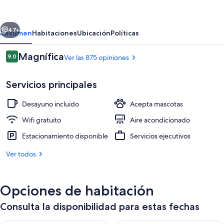
Express
Toulon
erior
Siguiente
-
47+
Resumen
Habitaciones
Ubicación
Políticas
Est
Opiniones
Magnífica
9.0
Ver las 875 opiniones
by
9.0 de 10,
IHG
Servicios principales
Desayuno incluido
Acepta mascotas
Wifi gratuito
Aire acondicionado
Estacionamiento disponible
Servicios ejecutivos
Desayuno continental incluido todos l
Ver todos
Opciones de habitación
Consulta la disponibilidad para estas fechas