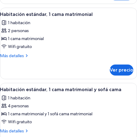
estándar,
acceso
1
Abrir
Caja de seguridad en la habitación, esc
8
para
cama
Habitación estándar, 1 cama matrimonial
todas
matrimonial,
personas
1 habitación
con
las
discapacitadas
acceso
2 personas
fotos
para
de
1 cama matrimonial
personas
Habitación
discapacitadas
Wifi gratuito
estándar,
Más
Más detalles
1
detalles
cama
sobre
Ver precio
Habitación
matrimonial
estándar,
1
Abrir
Habitación de hotel con cama, escritorio
11
cama
Habitación estándar, 1 cama matrimonial y sofá cama
todas
matrimonial
1 habitación
las
4 personas
fotos
de
1 cama matrimonial y 1 sofá cama matrimonial
Habitación
Wifi gratuito
estándar,
Más
Más detalles
1
detalles