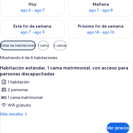
Consulta la disponibilidad para hoy ago 6 - ago 7
Consulta la disponibilidad pa
Hoy
Mañana
ago 6 - ago 7
ago 7 - ago 8
Consulta la disponibilidad para este fin de semana ago 7 - ag
Consulta la disponibilidad par
Este fin de semana
Próximo fin de semana
ago 7 - ago 9
ago 14 - ago 16
Filtros
Todas las habitaciones
1 cama
2 camas
disponibles
para
Mostrando 6 de 6 habitaciones
las
Abrir
Caja de seguridad en la habitación, esc
8
Habitación estándar, 1 cama matrimonial, con acceso para
habitaciones
todas
personas discapacitadas
las
1 habitación
fotos
2 personas
de
1 cama matrimonial
Habitación
estándar,
Wifi gratuito
1
Más
Más detalles
cama
detalles
sobre
matrimonial,
Ver precio
Habitación
con