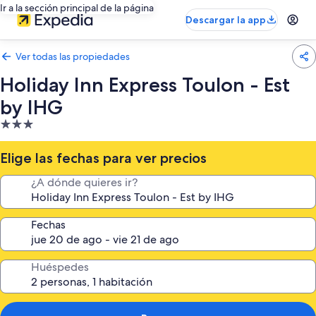
Ir a la sección principal de la página
Descargar la app
Ver todas las propiedades
Holiday Inn Express Toulon - Est
by IHG
Propiedad
de
3.0
Elige las fechas para ver precios
estrellas
¿A dónde quieres ir?
Fechas
Huéspedes