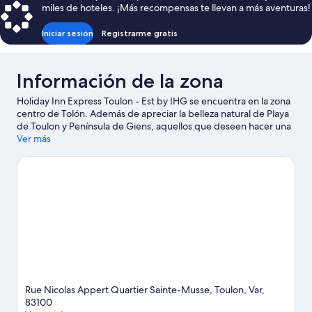
miles de hoteles. ¡Más recompensas te llevan a más aventuras!
$129
Iniciar sesión
Registrarme gratis
Información de la zona
Holiday Inn Express Toulon - Est by IHG se encuentra en la zona
centro de Tolón. Además de apreciar la belleza natural de Playa
de Toulon y Península de Giens, aquellos que deseen hacer una
actividad pueden ir a Puerto de Toulon. ¿Quieres asistir a un
Ver más
evento o partido mientras estás en la ciudad? Consulta el
calendario de Circuito Paul Ricard o Stade Mayol (estadio).
Encontrarás muchas opciones para disfrutar del aire libre con
actividades como paseos a pie o ciclismo en senderos.
Visita
nuestra guía de Tolón
Rue Nicolas Appert Quartier Sainte-Musse, Toulon, Var,
83100