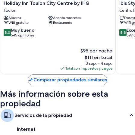
Holiday
ibis
Holiday Inn Toulon City Centre by IHG
ibis S
Inn
Styles
Toulon
Centro h
Toulon
Toulon
Alberca
Acepta mascotas
Desayu
City
Centre
Wifi gratuito
Restaurante
Wifi g
Centre
Port
by
Centro
8.0
8.8
Muy bueno
Exc
8.0
8.8
IHG
histórico
de
de
545 opiniones
597 
Toulon
de
10,
10,
Toulon
Muy
Excelent
$95 por noche
bueno,
597
545
El
opinion
$111 en total
opiniones
precio
3 sep. - 4 sep.
actual
Total con impuestos y cargos
es
de
Comparar propiedades similares
$111
Más información sobre esta
propiedad
Servicios de la propiedad
Internet