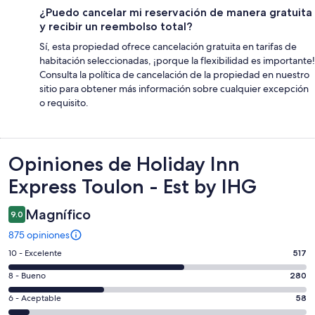
¿Puedo cancelar mi reservación de manera gratuita
y recibir un reembolso total?
Sí, esta propiedad ofrece cancelación gratuita en tarifas de
habitación seleccionadas, ¡porque la flexibilidad es importante!
Consulta la política de cancelación de la propiedad en nuestro
sitio para obtener más información sobre cualquier excepción
o requisito.
Opiniones
Opiniones de Holiday Inn
Express Toulon - Est by IHG
Magnífico
9.0
875 opiniones
Puntuación
10 - Excelente
517
de
Puntuación
8 - Bueno
280
10,
de
es
Puntuación
6 - Aceptable
58
8,
decir,
de