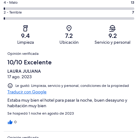
es
Puntuación
4 - Malo
13
Excelente.
6,
decir,
de
Basada
es
Puntuación
2 - Terrible
7
Bueno.
4,
en
decir,
de
Basada
es
517
Aceptable.
2,
en
decir,
de
Basada
es
280
Malo.
9.4
7.2
9.2
875
en
decir,
de
Basada
Limpieza
Ubicación
Servicio y personal
opiniones
58
Terrible.
875
en
Opiniones
de
Basada
opiniones
Opinión verificada
13
875
en
de
10/10 Excelente
opiniones
7
875
de
LAURA JULIANA
opiniones
17 ago. 2023
875
opiniones
Le gustó: Limpieza, servicio y personal, condiciones de la propiedad
Traducir con Google
Estaba muy bien el hotel para pasar la noche, buen desayuno y
habitación muy bien
Se hospedó 1 noche en agosto de 2023
0
Opinión verificada