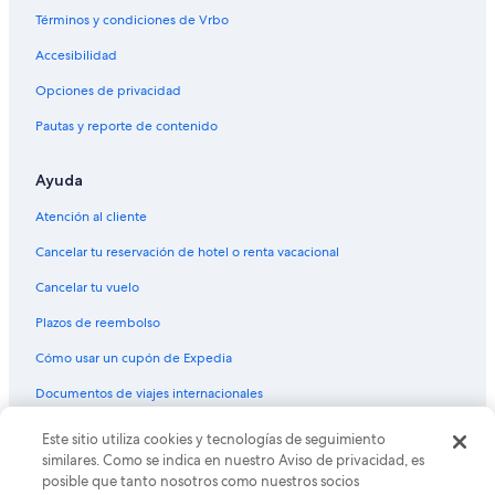
Términos y condiciones de Vrbo
Accesibilidad
Opciones de privacidad
Pautas y reporte de contenido
Ayuda
Atención al cliente
Cancelar tu reservación de hotel o renta vacacional
Cancelar tu vuelo
Plazos de reembolso
Cómo usar un cupón de Expedia
Documentos de viajes internacionales
© 2026 Expedia, Inc., una empresa de Expedia Group. Todos los
Este sitio utiliza cookies y tecnologías de seguimiento
derechos reservados. Expedia y el logo de Expedia son marcas
similares. Como se indica en nuestro Aviso de privacidad, es
registradas o marcas comerciales de Expedia, Inc. CST# 2029030-50.
posible que tanto nosotros como nuestros socios