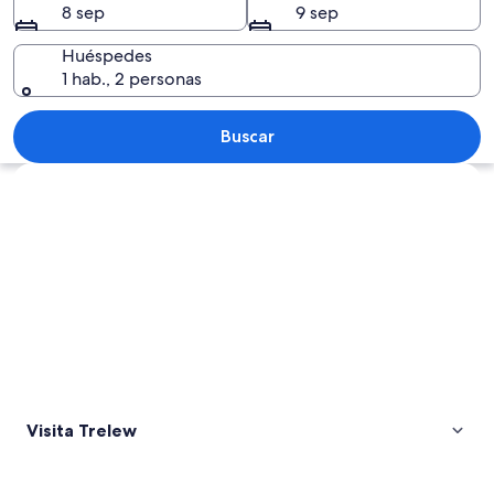
8 sep
9 sep
Huéspedes
1 hab., 2 personas
Un gran rebaño de ovejas en un campo
Buscar
Explorar mapa
Visita Trelew