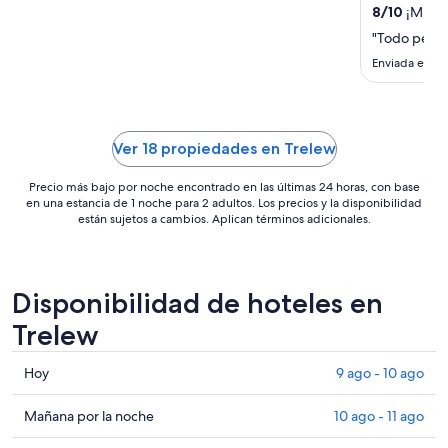
por
8
/
10
¡Muy b
noche
"Todo perfe
del
Enviada el 9 
13
ago
al
14
Ver 18 propiedades en Trelew
ago
Precio más bajo por noche encontrado en las últimas 24 horas, con base
en una estancia de 1 noche para 2 adultos. Los precios y la disponibilidad
están sujetos a cambios. Aplican términos adicionales.
Disponibilidad de hoteles en
Trelew
Consultar
Hoy
9 ago - 10 ago
precios
en
Consultar
Mañana por la noche
10 ago - 11 ago
Trelew
precios