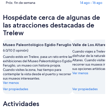
para
en
Consultar
Próx. fin de semana
14 ago - 16 ago
hoy,
Trelew
precios
9
para
en
Hospédate cerca de algunas de
ago
mañana
Trelew
-
por
para
las atracciones destacadas de
10
la
el
Trelew
ago
noche,
próximo
10
fin
ago
de
Museo Paleontológico Egidio Feruglio
Valle de Los Altares
-
semana,
6.0/10 (1 opinión)
Cuando viajes a Trelew,
11
14
disfrutar de la naturalez
Cuando estés en Trelew, pasa un rato entre las
ago
ago
Altares. Cuando visites 
exhibiciones del Museo Paleontológico Egidio
-
recorrer sus museos int
Feruglio, un museo con historia propia.
16
sus opciones artísticas.
Cuando visites la zona, haz tiempo para
Ver menos
ago
contemplar la vista desde el puerto y recorrer
sus museos interesantes.
Ver menos
Ver propiedades
Ver propiedades
Actividades