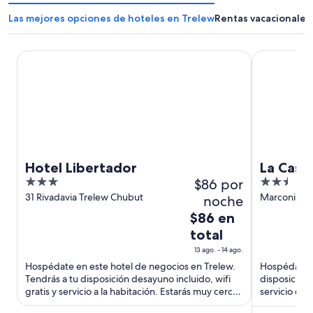
Las mejores opciones de hoteles en Trelew
Rentas vacacionales
Hotel Libertador
La Casa de P
Hotel Libertador
La Casa
3
$86 por
2.5
Artesan
out
out
31 Rivadavia Trelew Chubut
Marconi 573
noche
of
of
El
$86 en
5
5
precio
total
es
13 ago. - 14 ago.
de
Hospédate en este hotel de negocios en Trelew.
Hospédate e
$86
Tendrás a tu disposición desayuno incluido, wifi
disposición 
en
gratis y servicio a la habitación. Estarás muy cerca
servicio de 
total
de atracciones ...
atracciones 