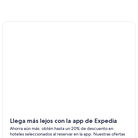
Hoteles todo incluido en Chubut
Hoteles de ski en Chubut
Hoteles en la playa en Chubut
Hoteles familiares en Chubut
Hoteles baratos en Chubut
Hoteles con bar en Chubut
Hoteles con cocina en Chubut
Hoteles con área de juegos en Chubut
Hoteles con traslado del/al aeropuerto en Chubut
Hoteles para bodas en Chubut
Hoteles en Chubut
Llega más lejos con la app de Expedia
Ahorra aún más: obtén hasta un 20% de descuento en
hoteles seleccionados al reservar en la app. Nuestras ofertas