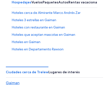
Hospedajes
Vuelos
Paquetes
Autos
Rentas vacacionales
Hoteles cerca de Almirante Marco Andrés Zar
Hoteles 3 estrellas en Gaiman
Hoteles con restaurante en Gaiman
Hoteles que aceptan mascotas en Gaiman
Hoteles en Gaiman
Hoteles en Departamento Rawson
Hoteles 4 estrellas en Rawson
Cabañas en Rawson
Hoteles en Rawson
Ciudades cerca de Trelew
Lugares de interés
Hoteles en Playa Unión
Gaiman
Hoteles cerca de Museo Regional Pueblo de Luis
B&B en Chubut
Casas de campo en Chubut
Apartamentos en Chubut