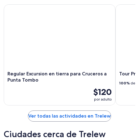
Regular Excursion en tierra para Cruceros a Punta Tombo
Tour Priv
Regular Excursion en tierra para Cruceros a
Tour Pr
Punta Tombo
100%
de lo
$120
por adulto
Ver todas las actividades en Trelew
Ciudades cerca de Trelew