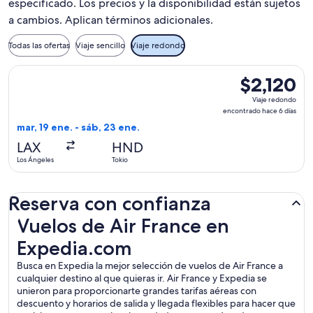
especificado. Los precios y la disponibilidad están sujetos
a cambios. Aplican términos adicionales.
Todas las ofertas
Viaje sencillo
Viaje redondo
Seleccionar vuelo de Air France, con salida el mar, 19 ene. 
$2,120
$2,120
Viaje
Viaje redondo
redondo,
encontrado hace 6 días
encontrado
mar, 19 ene. - sáb, 23 ene.
hace
LAX
HND
6
Los Ángeles
Tokio
días
Reserva con confianza
Vuelos de Air France en Expedia.com
Vuelos de Air France en
Expedia.com
Busca en Expedia la mejor selección de vuelos de Air France a
cualquier destino al que quieras ir. Air France y Expedia se
unieron para proporcionarte grandes tarifas aéreas con
descuento y horarios de salida y llegada flexibles para hacer que