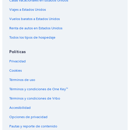
Casas vacacionales en Estados Unidos
Vuelos a Boston
Viajes a Estados Unidos
Vuelos a Chicago
Vuelos baratos a Estados Unidos
Cobra Aviation
Darwin Airline SA Lugano
Renta de autos en Estados Unidos
Vuelos a Destin
Todos los tipos de hospedaje
Evergreen International
Políticas
Vuelos a Honolulú
Privacidad
Vuelos a Houston
Cookies
Vuelos a Key West
Términos de uso
Vuelos a Las Vegas
Vuelos a Los Ángeles
Términos y condiciones de One Key™
Vuelos a Miami
Términos y condiciones de Vrbo
Vuelos a Myrtle Beach
Accesibilidad
Vuelos a Nashville
Opciones de privacidad
Vuelos a Nueva Orleans
Pautas y reporte de contenido