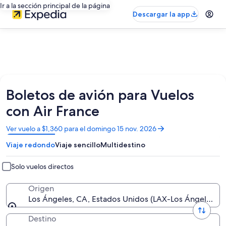
Ir a la sección principal de la página
Descargar la app
Boletos de avión para Vuelos
con Air France
Se
Ver vuelo a $1,360 para el domingo 15 nov. 2026
abrirá
Viaje redondo
Viaje sencillo
Multidestino
en
una
nueva
Solo vuelos directos
ventana
Origen
Los Ángeles, CA, Estados Unidos (LAX-Los Ángeles Intl
Destino