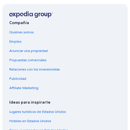
Vuelos a España
Vuelos a Estados Unidos
Vuelos a Filipinas
Compañía
Vuelos a Francia
Quiénes somos
Vuelos a Grecia
Empleo
Vuelos a Italia
Anunciar una propiedad
Vuelos a Japón
Propuestas comerciales
Vuelos a México
Relaciones con los inversionistas
Vuelos a Rusia
Publicidad
Vuelos a Suiza
Affiliate Marketing
Vuelos a Tailandia
Vuelos a Turquía
Ideas para inspirarte
Amber Air
Lugares turísticos de Estados Unidos
Vuelos a Atlanta
Hoteles en Estados Unidos
Blueair