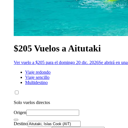
$205 Vuelos a Aitutaki
Ver vuelo a $205 para el domingo 20 dic. 2026
Se abrirá en un
Viaje redondo
Viaje sencillo
Multidestino
Solo vuelos directos
Origen
Destino