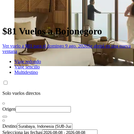
$81 Vuelos a Bojonegoro
Ver vuelo a $81 para el domingo 9 ago. 2026
Se abrirá en una nueva
ventana
Viaje redondo
Viaje sencillo
Multidestino
Solo vuelos directos
Origen
Destino
Selecciona las fechas