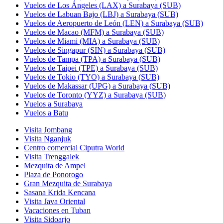
Vuelos de Los Ángeles (LAX) a Surabaya (SUB)
Vuelos de Labuan Bajo (LBJ) a Surabaya (SUB)
Vuelos de Aeropuerto de León (LEN) a Surabaya (SUB)
Vuelos de Macao (MFM) a Surabaya (SUB)
Vuelos de Miami (MIA) a Surabaya (SUB)
Vuelos de Singapur (SIN) a Surabaya (SUB)
Vuelos de Tampa (TPA) a Surabaya (SUB)
Vuelos de Taipei (TPE) a Surabaya (SUB)
Vuelos de Tokio (TYO) a Surabaya (SUB)
Vuelos de Makassar (UPG) a Surabaya (SUB)
Vuelos de Toronto (YYZ) a Surabaya (SUB)
Vuelos a Surabaya
Vuelos a Batu
Visita Jombang
Visita Nganjuk
Centro comercial Ciputra World
Visita Trenggalek
Mezquita de Ampel
Plaza de Ponorogo
Gran Mezquita de Surabaya
Sasana Krida Kencana
Visita Java Oriental
Vacaciones en Tuban
Visita Sidoarjo