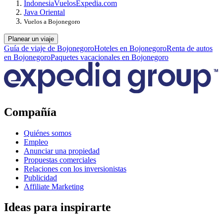
Indonesia
Vuelos
Expedia.com
Java Oriental
Vuelos a Bojonegoro
Planear un viaje
Guía de viaje de Bojonegoro
Hoteles en Bojonegoro
Renta de autos
en Bojonegoro
Paquetes vacacionales en Bojonegoro
Compañía
Quiénes somos
Empleo
Anunciar una propiedad
Propuestas comerciales
Relaciones con los inversionistas
Publicidad
Affiliate Marketing
Ideas para inspirarte