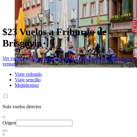
$23 Vuelos a Friburgo de
Brisgovia
Ver vuelo a $23 para el domingo 4 oct. 2026
Se abrirá en una nueva
ventana
Viaje redondo
Viaje sencillo
Multidestino
Solo vuelos directos
Origen