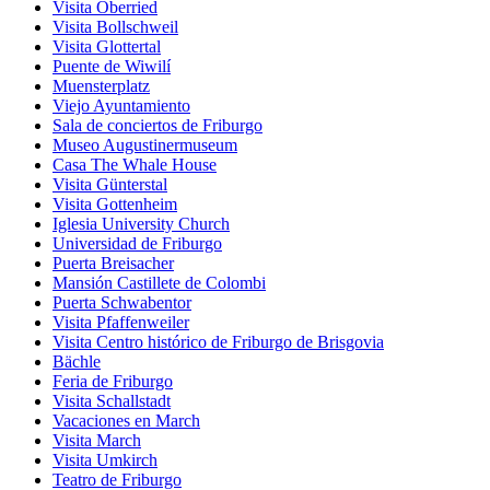
Visita Oberried
Visita Bollschweil
Visita Glottertal
Puente de Wiwilí
Muensterplatz
Viejo Ayuntamiento
Sala de conciertos de Friburgo
Museo Augustinermuseum
Casa The Whale House
Visita Günterstal
Visita Gottenheim
Iglesia University Church
Universidad de Friburgo
Puerta Breisacher
Mansión Castillete de Colombi
Puerta Schwabentor
Visita Pfaffenweiler
Visita Centro histórico de Friburgo de Brisgovia
Bächle
Feria de Friburgo
Visita Schallstadt
Vacaciones en March
Visita March
Visita Umkirch
Teatro de Friburgo