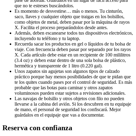
pase de abordar. Guárdalos en un lugar de fácil acceso para
que no te estreses buscándolos.
Es momento de desvestirse… más o menos. Tu cinturón,
saco, llaves y cualquier objeto que traigas en los bolsillos,
como objetos de metal, deben pasar por la máquina de rayos
X. Facilita el proceso preparándolos desde antes.
Además, deben escanearse todos tus dispositivos electrónicos,
incluyendo tu teléfono y tu laptop.
Recuerda sacar los productos en gel o líquidos de tu bolsa de
viaje. Con frecuencia deben pasar por separado por los rayos
X. Cada artículo debe estar en un recipiente de 100 mililitros
(3.4 oz) y deben estar dentro de una sola bolsa de plástico,
hermética y transparente de 1 litro (0.220 gal).
Unos zapatos sin agujetas son algunos tipos de calzado
práctico porque hay menos posibilidades de que te pidan que
te los quites cuando pases por el control de seguridad. Es más
probable que las botas para caminar y otros zapatos
voluminosos pueden estar sujetos a revisiones adicionales.
Las navajas de bolsillo y otros objetos con filo no pueden
llevarse a la cabina del avión. Si los descubren en tu equipaje
de mano, el personal de seguridad los confiscará. Mejor
guárdalos en el equipaje que vas a documentar.
Reserva con confianza