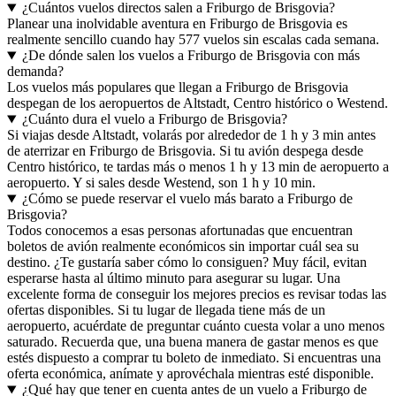
¿Cuántos vuelos directos salen a Friburgo de Brisgovia?
Planear una inolvidable aventura en Friburgo de Brisgovia es
realmente sencillo cuando hay 577 vuelos sin escalas cada semana.
¿De dónde salen los vuelos a Friburgo de Brisgovia con más
demanda?
Los vuelos más populares que llegan a Friburgo de Brisgovia
despegan de los aeropuertos de Altstadt, Centro histórico o Westend.
¿Cuánto dura el vuelo a Friburgo de Brisgovia?
Si viajas desde Altstadt, volarás por alrededor de 1 h y 3 min antes
de aterrizar en Friburgo de Brisgovia. Si tu avión despega desde
Centro histórico, te tardas más o menos 1 h y 13 min de aeropuerto a
aeropuerto. Y si sales desde Westend, son 1 h y 10 min.
¿Cómo se puede reservar el vuelo más barato a Friburgo de
Brisgovia?
Todos conocemos a esas personas afortunadas que encuentran
boletos de avión realmente económicos sin importar cuál sea su
destino. ¿Te gustaría saber cómo lo consiguen? Muy fácil, evitan
esperarse hasta al último minuto para asegurar su lugar. Una
excelente forma de conseguir los mejores precios es revisar todas las
ofertas disponibles. Si tu lugar de llegada tiene más de un
aeropuerto, acuérdate de preguntar cuánto cuesta volar a uno menos
saturado. Recuerda que, una buena manera de gastar menos es que
estés dispuesto a comprar tu boleto de inmediato. Si encuentras una
oferta económica, anímate y aprovéchala mientras esté disponible.
¿Qué hay que tener en cuenta antes de un vuelo a Friburgo de