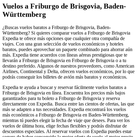
Vuelos a Friburgo de Brisgovia, Baden-
Württemberg
¿Buscas vuelos baratos a Friburgo de Brisgovia, Baden-
Württemberg? Si quieres comparar vuelos a Friburgo de Brisgovia
Expedia te ofrece más opciones que cualquier otra compañía de
viajes. Con una gran selección de vuelos económicos y hoteles
baratos, puedes aprovechar un paquete combinado para ahorrar aún
más. Expedia tiene acuerdos con líneas aéreas prestigiosas que te
llevarán a Friburgo de Brisgovia en Friburgo de Brisgovia o a tu
destino preferido. Algunos de nuestros proveedores, como American
Airlines, Continental y Delta, ofrecen vuelos económicos, por lo que
podrás conseguir los billetes de avión más baratos y económicos.
Expedia te ayuda a buscar y reservar fácilmente vuelos baratos a
Friburgo de Brisgovia en línea. Encuentra los precios más bajos
garantizados para tu boleto a Friburgo de Brisgovia y reserva
directamente con Expedia. Busca entre las cientos de ofertas, las que
más se adapten a tus necesidades. Expedia encontrará los vuelos
más económicos a Friburgo de Brisgovia en Baden-Württemberg,
mientras tú puedes elegir la fecha de viaje que desees. Para ver los
vuelos de última hora, elige fechas flexibles y podrás disfrutar de
descuentos especiales. Al reservar vuelos con Expedia puedes estar
seguro de haber conseguido la mejor oferta de vuelo al mejor precio.