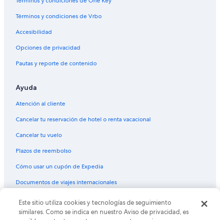
Términos y condiciones de One Key™
Términos y condiciones de Vrbo
Accesibilidad
Opciones de privacidad
Pautas y reporte de contenido
Ayuda
Atención al cliente
Cancelar tu reservación de hotel o renta vacacional
Cancelar tu vuelo
Plazos de reembolso
Cómo usar un cupón de Expedia
Documentos de viajes internacionales
Este sitio utiliza cookies y tecnologías de seguimiento
© 2026 Expedia, Inc., una empresa de Expedia Group. Todos los
derechos reservados. Expedia y el logo de Expedia son marcas
similares. Como se indica en nuestro Aviso de privacidad, es
registradas o marcas comerciales de Expedia, Inc. CST# 2029030-50.