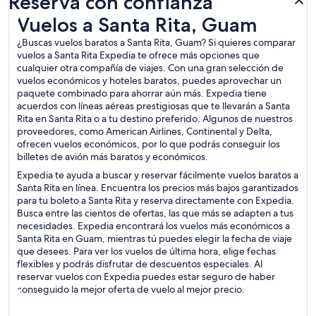
Reserva con confianza
Vuelos a Santa Rita, Guam
Vuelos a Santa Rita, Guam
¿Buscas vuelos baratos a Santa Rita, Guam? Si quieres comparar
vuelos a Santa Rita Expedia te ofrece más opciones que
cualquier otra compañía de viajes. Con una gran selección de
vuelos económicos y hoteles baratos, puedes aprovechar un
paquete combinado para ahorrar aún más. Expedia tiene
acuerdos con líneas aéreas prestigiosas que te llevarán a Santa
Rita en Santa Rita o a tu destino preferido. Algunos de nuestros
proveedores, como American Airlines, Continental y Delta,
ofrecen vuelos económicos, por lo que podrás conseguir los
billetes de avión más baratos y económicos.
Expedia te ayuda a buscar y reservar fácilmente vuelos baratos a
Santa Rita en línea. Encuentra los precios más bajos garantizados
para tu boleto a Santa Rita y reserva directamente con Expedia.
Busca entre las cientos de ofertas, las que más se adapten a tus
necesidades. Expedia encontrará los vuelos más económicos a
Santa Rita en Guam, mientras tú puedes elegir la fecha de viaje
que desees. Para ver los vuelos de última hora, elige fechas
flexibles y podrás disfrutar de descuentos especiales. Al
reservar vuelos con Expedia puedes estar seguro de haber
conseguido la mejor oferta de vuelo al mejor precio.