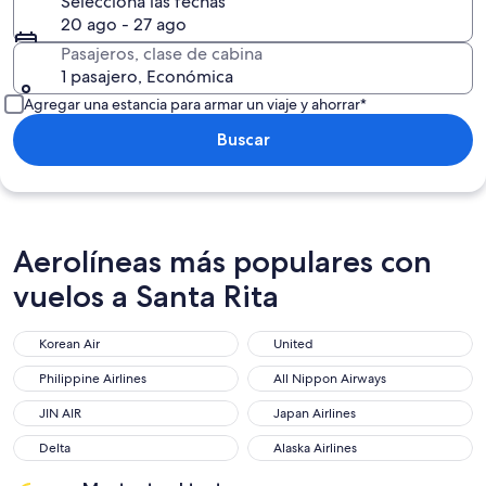
Selecciona las fechas
20 ago - 27 ago
Pasajeros, clase de cabina
1 pasajero, Económica
Agregar una estancia para armar un viaje y ahorrar*
Buscar
Aerolíneas más populares con
vuelos a Santa Rita
Korean Air
United
Korean Air
United
Philippine Airlines
All Nippon Airways
Philippine Airlines
All Nippon Airways
JIN AIR
Japan Airlines
JIN AIR
Japan Airlines
Delta
Alaska Airlines
Delta
Alaska Airlines