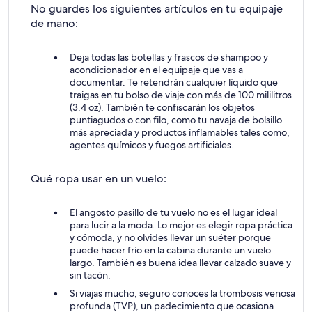
No guardes los siguientes artículos en tu equipaje
de mano:
Deja todas las botellas y frascos de shampoo y
acondicionador en el equipaje que vas a
documentar. Te retendrán cualquier líquido que
traigas en tu bolso de viaje con más de 100 mililitros
(3.4 oz). También te confiscarán los objetos
puntiagudos o con filo, como tu navaja de bolsillo
más apreciada y productos inflamables tales como,
agentes químicos y fuegos artificiales.
Qué ropa usar en un vuelo:
El angosto pasillo de tu vuelo no es el lugar ideal
para lucir a la moda. Lo mejor es elegir ropa práctica
y cómoda, y no olvides llevar un suéter porque
puede hacer frío en la cabina durante un vuelo
largo. También es buena idea llevar calzado suave y
sin tacón.
Si viajas mucho, seguro conoces la trombosis venosa
profunda (TVP), un padecimiento que ocasiona