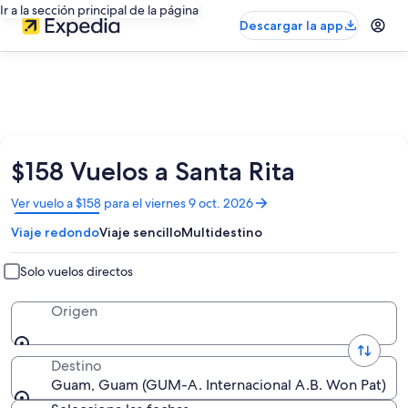
Ir a la sección principal de la página
Descargar la app
$158 Vuelos a Santa Rita
Se
Ver vuelo a $158 para el viernes 9 oct. 2026
abrirá
Viaje redondo
Viaje sencillo
Multidestino
en
una
nueva
Solo vuelos directos
ventana
Origen
Destino
Guam, Guam (GUM-A. Internacional A.B. Won Pat)