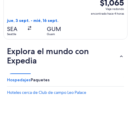
$1,065
$1,065
Viaje
Viaje redondo
redondo,
encontrado hace 4 horas
encontrado
jue, 3 sept. - mié, 16 sept.
hace
SEA
GUM
4
Seattle
Guam
horas
Explora el mundo con
Expedia
Hospedajes
Paquetes
Hoteles cerca de Club de campo Leo Palace