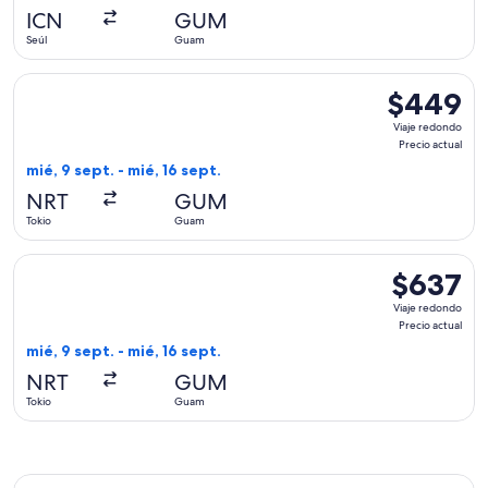
actual
ICN
GUM
Seúl
Guam
Seleccionar vuelo de Asiana Airlines, con salida el mié, 9 se
$449
$449
Viaje
Viaje redondo
redondo,
Precio actual
Precio
mié, 9 sept. - mié, 16 sept.
actual
NRT
GUM
Tokio
Guam
Seleccionar vuelo de Japan Airlines, con salida el mié, 9 sep
$637
$637
Viaje
Viaje redondo
redondo,
Precio actual
Precio
mié, 9 sept. - mié, 16 sept.
actual
NRT
GUM
Tokio
Guam