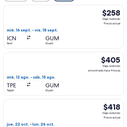
Seleccionar vuelo de Korean Air, con salida el mié, 16 sept. 
$258
$258
Viaje
Viaje redondo
redondo,
Precio actual
Precio
mié, 16 sept. - vie, 18 sept.
actual
ICN
GUM
Seúl
Guam
Seleccionar vuelo de United, con salida el mié, 12 ago. desd
$405
$405
Viaje
Viaje redondo
redondo,
encontrado hace 4 horas
encontrado
mié, 12 ago. - sáb, 15 ago.
hace
TPE
GUM
4
Taipéi
Guam
horas
Seleccionar vuelo de Philippine Airlines, con salida el jue, 2
$418
$418
Viaje
Viaje redondo
redondo,
Precio actual
Precio
jue, 22 oct. - lun, 26 oct.