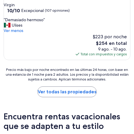
n
de
Virgin
v
4.0
10.0
10/10
Excepcional
(107 opiniones)
e
de
estrellas
n
“
“Demasiado hermoso”
10,
i
D
Ulises
Excepcional,
e
e
Ver menos
(107
n
m
$223 por noche
opiniones)
t
a
El
$254 en total
e
s
precio
9 ago. - 10 ago.
e
i
actual
Total con impuestos y cargos
l
a
es
a
d
de
i
o
Precio
$254
Precio más bajo por noche encontrado en las últimas 24 horas, con base en
r
h
una estancia de 1 noche para 2 adultos. Los precios y la disponibilidad están
más
e
e
sujetos a cambios. Aplican términos adicionales.
bajo
a
r
por
c
m
noche
Ver todas las propiedades
o
o
encontrado
n
s
en
d
o
las
i
”
últimas
Encuentra rentas vacacionales
c
24
i
horas,
que se adapten a tu estilo
o
con
n