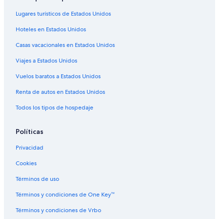
Hoteles para ir de compras en St. George
Lugares turísticos de Estados Unidos
Hoteles todo incluido en St. George
Hoteles en Estados Unidos
Hoteles de ski en St. George
Casas vacacionales en Estados Unidos
Hoteles en la playa en St. George
Viajes a Estados Unidos
Hoteles familiares en St. George
Vuelos baratos a Estados Unidos
Hoteles románticos en St. George
Renta de autos en Estados Unidos
Hoteles baratos en St. George
Todos los tipos de hospedaje
Hoteles cerca del lago en St. George
Hoteles con aguas termales en St. George
Políticas
Hoteles con bar en St. George
Privacidad
Hoteles con cocina en St. George
Cookies
Hoteles con desayuno incluido en St. George
Términos de uso
Hoteles con gimnasio en St. George
Términos y condiciones de One Key™
Hoteles con guardería en St. George
Términos y condiciones de Vrbo
Hoteles con alberca en St. George