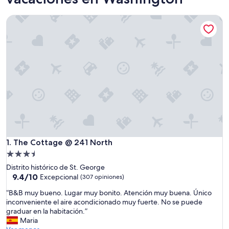
The Cottage @ 241 North
The Cottage @ 241 North
1. The Cottage @ 241 North
Propiedad
de
Distrito histórico de St. George
3.5
9.4
9.4/10
Excepcional
(307 opiniones)
de
estrellas
“
“B&B muy bueno. Lugar muy bonito. Atención muy buena. Único
10,
B
inconveniente el aire acondicionado muy fuerte. No se puede
Excepcional,
&
graduar en la habitación.”
(307
B
Maria
opiniones)
m