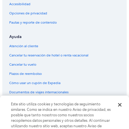
Accesibilidad
Hoteles con sauna en St. George
Opciones de privacidad
Hoteles con hidromasaje en St. George
Pautas y reporte de contenido
Hoteles que aceptan mascotas en St. George
Hoteles en St. George
Ayuda
Lodges en St. George
Atención al cliente
Moteles en St. George
Cancelar tu reservación de hotel o renta vacacional
Hoteles cerca de Centro comercial de Red Cliffs
Cancelar tu vuelo
Cabañas en Santa Clara
Plazos de reembolso
Casas de ciudad en Santa Clara
Cómo usar un cupón de Expedia
Casas de huéspedes en Santa Clara
Documentos de viajes internacionales
Casas vacacionales en Santa Clara
Resorts en Santa Clara
© 2026 Expedia, Inc., una empresa de Expedia Group. Todos los
Este sitio utiliza cookies y tecnologías de seguimiento
derechos reservados. Expedia y el logo de Expedia son marcas
similares. Como se indica en nuestro Aviso de privacidad, es
Condominios en Santa Clara
registradas o marcas comerciales de Expedia, Inc. CST# 2029030-50.
posible que tanto nosotros como nuestros socios
Apartamentos en Santa Clara
recopilemos datos personales y otros detalles. Al continuar
utilizando nuestro sitio web, aceptas nuestro Aviso de
Lodges en Santa Clara