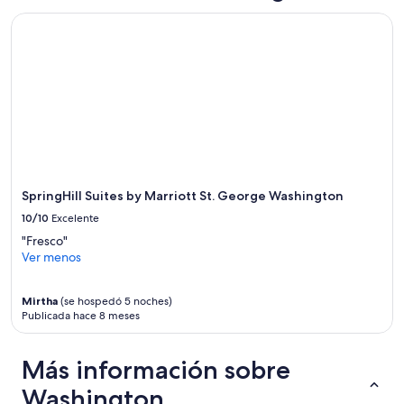
d
SpringHill Suites by Marriott St. George Washington
u
a
r
e
n
l
a
h
a
b
i
SpringHill Suites by Marriott St. George Washington
t
a
10/10
Excelente
c
"Fresco"
i
Ver menos
ó
n
.
Mirtha
(se hospedó 5 noches)
”
Publicada hace 8 meses
Más información sobre
Washington