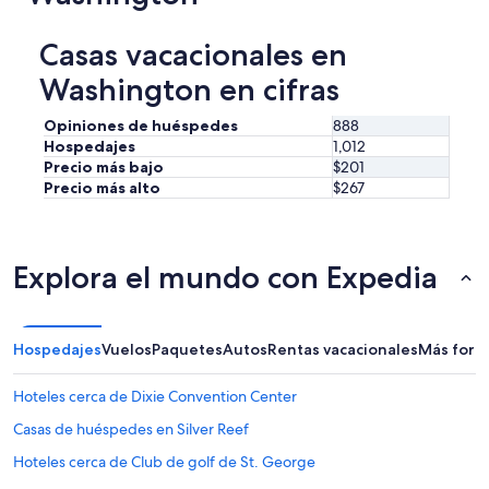
Casas vacacionales en
Washington en cifras
Opiniones de huéspedes
888
Hospedajes
1,012
Precio más bajo
$201
Precio más alto
$267
Explora el mundo con Expedia
Hospedajes
Vuelos
Paquetes
Autos
Rentas vacacionales
Más form
Hoteles cerca de Dixie Convention Center
Casas de huéspedes en Silver Reef
Hoteles cerca de Club de golf de St. George