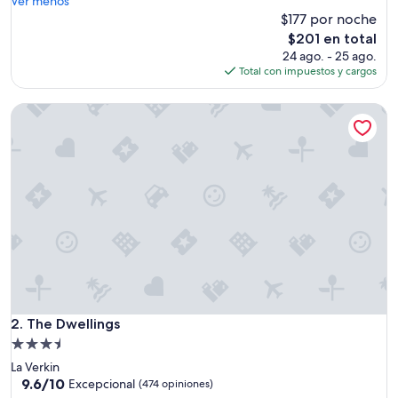
Ver menos
u
$177 por noche
y
El
$201 en total
b
precio
24 ago. - 25 ago.
u
actual
Total con impuestos y cargos
e
es
n
de
The Dwellings
o
$201
.
L
u
g
a
r
m
u
y
b
o
n
i
The Dwellings
2. The Dwellings
t
Propiedad
o
de
La Verkin
.
3.5
9.6
9.6/10
A
Excepcional
(474 opiniones)