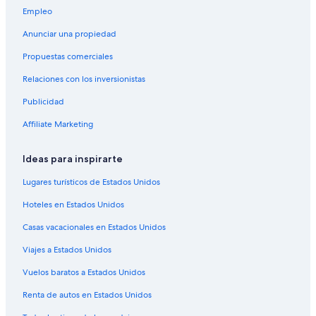
Empleo
Apart-Hoteles en Ventura - Oxnard
Anunciar una propiedad
Hoteles con concierge en Ventura - Oxnard
Propuestas comerciales
Hoteles con spa en Ventura - Oxnard
Relaciones con los inversionistas
Hoteles de lujo en Ventura - Oxnard
Publicidad
Hoteles en la playa en Ventura - Oxnard
Affiliate Marketing
Hoteles familiares en Ventura - Oxnard
Hoteles románticos en Ventura - Oxnard
Ideas para inspirarte
Hoteles baratos en Ventura - Oxnard
Lugares turísticos de Estados Unidos
Hoteles cerca del lago en Ventura - Oxnard
Hoteles en Estados Unidos
Hoteles con cocina en Ventura - Oxnard
Casas vacacionales en Estados Unidos
Hoteles con desayuno incluido en Ventura - Oxnard
Viajes a Estados Unidos
Hoteles con alberca en Ventura - Oxnard
Vuelos baratos a Estados Unidos
Hoteles con sauna en Ventura - Oxnard
Hoteles cerca de viñedos en Ventura - Oxnard
Renta de autos en Estados Unidos