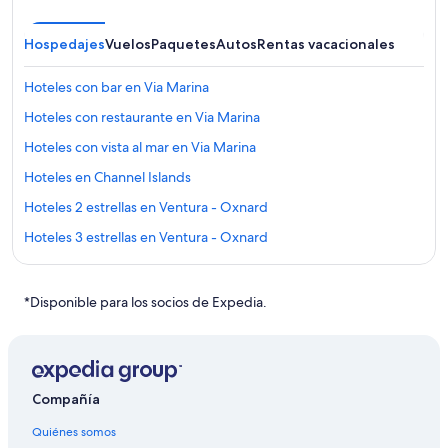
Hospedajes
Vuelos
Paquetes
Autos
Rentas vacacionales
Hoteles con bar en Via Marina
Hoteles con restaurante en Via Marina
Hoteles con vista al mar en Via Marina
Hoteles en Channel Islands
Hoteles 2 estrellas en Ventura - Oxnard
Hoteles 3 estrellas en Ventura - Oxnard
Hoteles 4 estrellas en Ventura - Oxnard
Casas de campo en Ventura - Oxnard
*Disponible para los socios de Expedia.
Casas de huéspedes en Ventura - Oxnard
Casas vacacionales en Ventura - Oxnard
Resorts en Ventura - Oxnard
Compañía
Condominios en Ventura - Oxnard
Quiénes somos
Apartamentos en Ventura - Oxnard