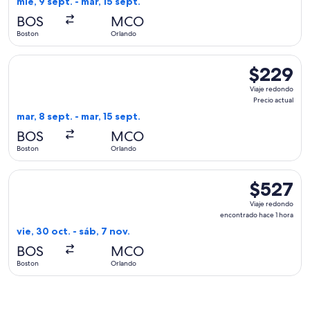
mié, 9 sept. - mar, 15 sept.
actual
BOS
MCO
Boston
Orlando
Seleccionar vuelo de United, con salida el mar, 8 sept. desde
$229
$229
Viaje
Viaje redondo
redondo,
Precio actual
Precio
mar, 8 sept. - mar, 15 sept.
actual
BOS
MCO
Boston
Orlando
Seleccionar vuelo de Alaska Airlines, con salida el vie, 30 o
$527
$527
Viaje
Viaje redondo
redondo,
encontrado hace 1 hora
encontrado
vie, 30 oct. - sáb, 7 nov.
hace
BOS
MCO
1
Boston
Orlando
hora