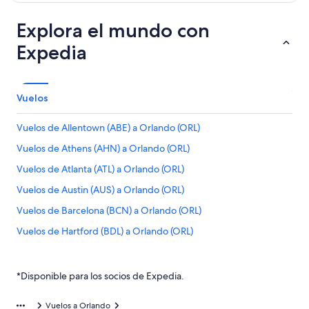
Explora el mundo con
Expedia
Vuelos
Vuelos de Allentown (ABE) a Orlando (ORL)
Vuelos de Athens (AHN) a Orlando (ORL)
Vuelos de Atlanta (ATL) a Orlando (ORL)
Vuelos de Austin (AUS) a Orlando (ORL)
Vuelos de Barcelona (BCN) a Orlando (ORL)
Vuelos de Hartford (BDL) a Orlando (ORL)
Vuelos de Nashville (BNA) a Orlando (ORL)
Vuelos de Aeropuerto Internacional de Bogotá-El Dorado
*Disponible para los socios de Expedia.
(BOG) a Orlando (ORL)
Vuelos de Boise (BOI) a Orlando (ORL)
Vuelos a Orlando