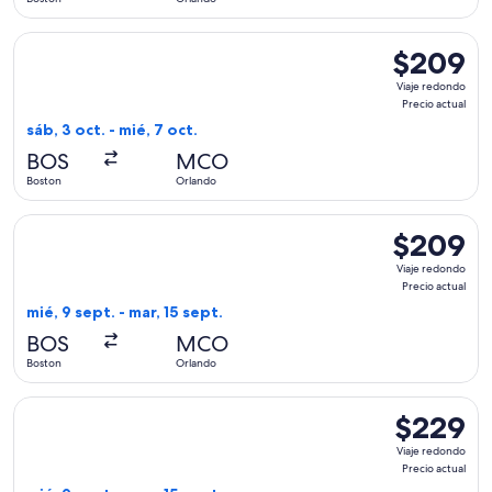
Seleccionar vuelo de JetBlue Airways, con salida el sáb, 3 o
$209
$209
Viaje
Viaje redondo
redondo,
Precio actual
Precio
sáb, 3 oct. - mié, 7 oct.
actual
BOS
MCO
Boston
Orlando
Seleccionar vuelo de American Airlines, con salida el mié, 9
$209
$209
Viaje
Viaje redondo
redondo,
Precio actual
Precio
mié, 9 sept. - mar, 15 sept.
actual
BOS
MCO
Boston
Orlando
Seleccionar vuelo de Southwest Airlines, con salida el mié, 
$229
$229
Viaje
Viaje redondo
redondo,
Precio actual
Precio