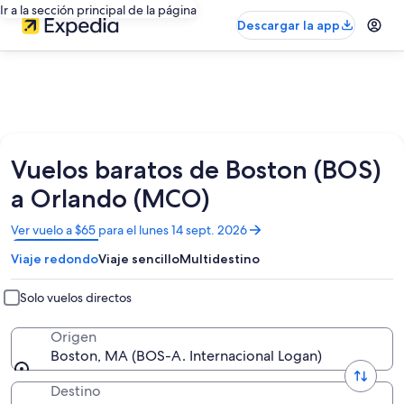
Ir a la sección principal de la página
Descargar la app
Vuelos baratos de Boston (BOS)
a Orlando (MCO)
Se
Ver vuelo a $65 para el lunes 14 sept. 2026
abrirá
Viaje redondo
Viaje sencillo
Multidestino
en
una
nueva
Solo vuelos directos
ventana
Origen
Boston, MA (BOS-A. Internacional Logan)
Destino