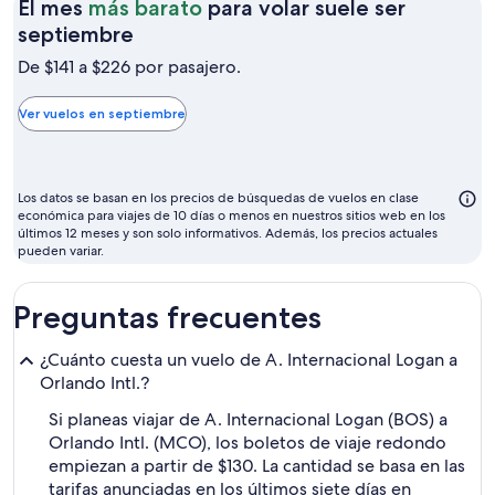
El mes
más barato
para volar suele ser
El
septiembre
mes
De $141 a $226 por pasajero.
más
barato
Ver vuelos en septiembre
para
volar
suele
Los datos se basan en los precios de búsquedas de vuelos en clase
ser
económica para viajes de 10 días o menos en nuestros sitios web en los
últimos 12 meses y son solo informativos. Además, los precios actuales
septiembre
pueden variar.
Preguntas frecuentes
¿Cuánto cuesta un vuelo de A. Internacional Logan a
Orlando Intl.?
Si planeas viajar de A. Internacional Logan (BOS) a
Orlando Intl. (MCO), los boletos de viaje redondo
empiezan a partir de $130. La cantidad se basa en las
tarifas anunciadas en los últimos siete días en