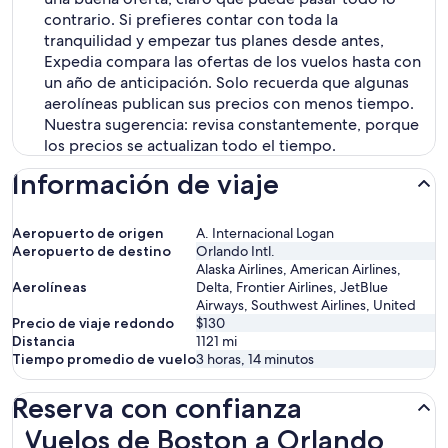
contrario. Si prefieres contar con toda la
tranquilidad y empezar tus planes desde antes,
Expedia compara las ofertas de los vuelos hasta con
un año de anticipación. Solo recuerda que algunas
aerolíneas publican sus precios con menos tiempo.
Nuestra sugerencia: revisa constantemente, porque
los precios se actualizan todo el tiempo.
Información de viaje
Aeropuerto de origen
A. Internacional Logan
Aeropuerto de destino
Orlando Intl.
Alaska Airlines, American Airlines,
Aerolíneas
Delta, Frontier Airlines, JetBlue
Airways, Southwest Airlines, United
Precio de viaje redondo
$130
Distancia
1121
mi
Tiempo promedio de vuelo
3 horas, 14 minutos
Reserva con confianza
Vuelos de Boston a Orlando
Vuelos de Boston a Orlando