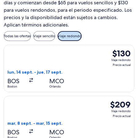
días y comienzan desde $65 para vuelos sencillos y $130
para vuelos rendondos, para el periodo especificado. Los
precios y la disponibilidad están sujetos a cambios.
Aplican términos adicionales.
Todas las ofertas
Viaje sencillo
Viaje redondo
Seleccionar vuelo de Frontier Airlines, con salida el lun, 14 
$130
$130
Viaje
Viaje redondo
redondo,
Precio actual
Precio
lun, 14 sept. - jue, 17 sept.
actual
BOS
MCO
Boston
Orlando
Seleccionar vuelo de Delta, con salida el mar, 8 sept. desde 
$209
$209
Viaje
Viaje redondo
redondo,
Precio actual
Precio
mar, 8 sept. - mar, 15 sept.
actual
BOS
MCO
Boston
Orlando