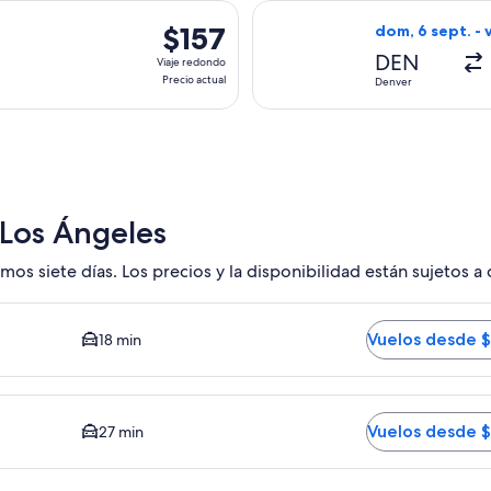
hace
a el sáb, 5 sept. desde Denver hacia Los Ángeles, con regreso 
Seleccionar vuel
3
$157
$157
dom, 6 sept. - v
horas
Viaje
DEN
Viaje redondo
redondo,
Precio actual
Denver
Precio
actual
 Los Ángeles
mos siete días. Los precios y la disponibilidad están sujetos a
edio del trayecto en auto al centro es de 18 minutos. Vuelos
Vuelos desde 
18 min
GB. El tiempo promedio del trayecto en auto al centro es de 
Vuelos desde 
27 min