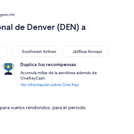
eles Intl.
onal de Denver (DEN) a
Southwest Airlines
JetBlue Airways
Southwest Airlines
JetBlue Airways
Duplica tus recompensas
Acumula millas de la aerolínea además de
OneKeyCash.
Ver información sobre One Key
4 para vuelos rendondos, para el periodo