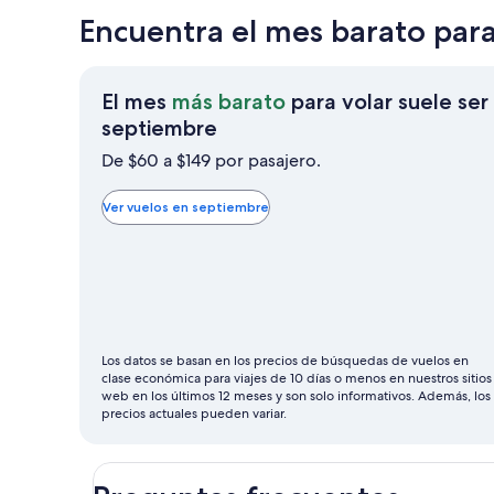
Encuentra el mes barato para
El mes
más barato
para volar suele ser
El
septiembre
mes
De $60 a $149 por pasajero.
más
barato
Ver vuelos en septiembre
para
volar
suele
ser
septiembre
Los datos se basan en los precios de búsquedas de vuelos en
clase económica para viajes de 10 días o menos en nuestros sitios
web en los últimos 12 meses y son solo informativos. Además, los
precios actuales pueden variar.