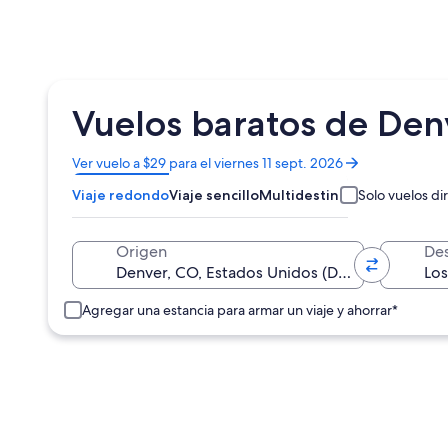
Vuelos baratos de Den
Se
Ver vuelo a $29 para el viernes 11 sept. 2026
abrirá
Viaje redondo
Viaje sencillo
Multidestino
Solo vuelos di
en
una
nueva
Origen
Des
ventana
Agregar una estancia para armar un viaje y ahorrar*