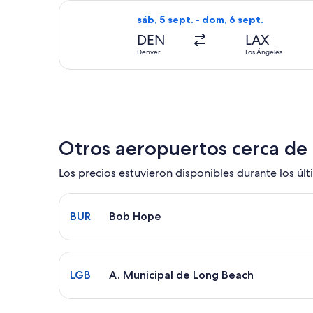
Seleccionar vuelo de Delta, con salid
sáb, 5 sept. - dom, 6 sept.
DEN
LAX
Denver
Los Ángeles
Otros aeropuertos cerca de
Los precios estuvieron disponibles durante los últi
Seleccionar vuelo a Bob Hope BUR. El tiempo prom
BUR
Bob Hope
Seleccionar vuelo a A. Municipal de Long Beach L
LGB
A. Municipal de Long Beach