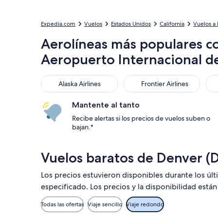
Expedia.com
Vuelos
Estados Unidos
California
Vuelos a 
Aerolíneas más populares c
Aeropuerto Internacional d
Alaska Airlines
Frontier Airlines
Uni
Alaska Airlines
Frontier Airlines
Mantente al tanto
Recibe alertas si los precios de vuelos suben o
bajan.*
Vuelos baratos de Denver (D
Los precios estuvieron disponibles durante los úl
especificado. Los precios y la disponibilidad está
Todas las ofertas
Viaje sencillo
Viaje redondo