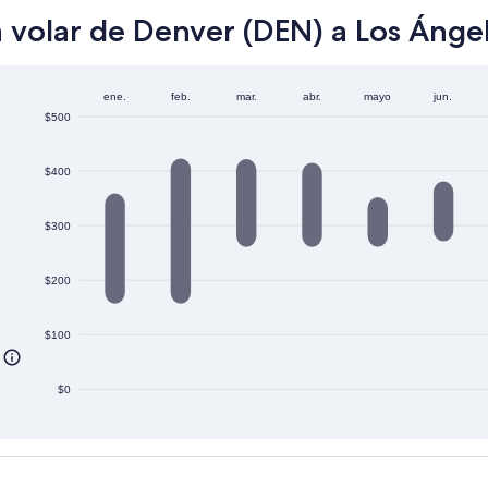
 volar de Denver (DEN) a Los Ánge
ene.
feb.
mar.
abr.
mayo
jun.
$500
$400
$300
$200
$100
$0