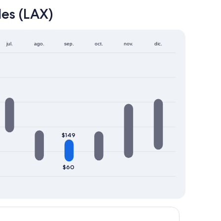
les (LAX)
jul.
ago.
sep.
oct.
nov.
dic.
$149
$60