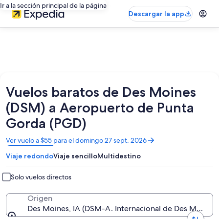
Ir a la sección principal de la página
Descargar la app
Vuelos baratos de Des Moines
(DSM) a Aeropuerto de Punta
Gorda (PGD)
Se
Ver vuelo a $55 para el domingo 27 sept. 2026
abrirá
Viaje redondo
Viaje sencillo
Multidestino
en
una
nueva
Solo vuelos directos
ventana
Origen
Des Moines, IA (DSM-A. Internacional de Des Moines)