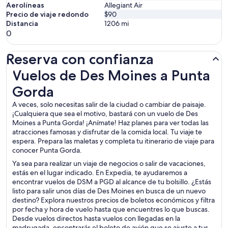
Aerolíneas
Allegiant Air
Precio de viaje redondo
$90
Distancia
1206
mi
0
Reserva con confianza
Vuelos de Des Moines a Punta Gorda
Vuelos de Des Moines a Punta
Gorda
A veces, solo necesitas salir de la ciudad o cambiar de paisaje.
¡Cualquiera que sea el motivo, bastará con un vuelo de Des
Moines a Punta Gorda! ¡Anímate! Haz planes para ver todas las
atracciones famosas y disfrutar de la comida local. Tu viaje te
espera. Prepara las maletas y completa tu itinerario de viaje para
conocer Punta Gorda.
Ya sea para realizar un viaje de negocios o salir de vacaciones,
estás en el lugar indicado. En Expedia, te ayudaremos a
encontrar vuelos de DSM a PGD al alcance de tu bolsillo. ¿Estás
listo para salir unos días de Des Moines en busca de un nuevo
destino? Explora nuestros precios de boletos económicos y filtra
por fecha y hora de vuelo hasta que encuentres lo que buscas.
Desde vuelos directos hasta vuelos con llegadas en la
madrugada, encontrarás el boleto de avión que se ajuste a tus