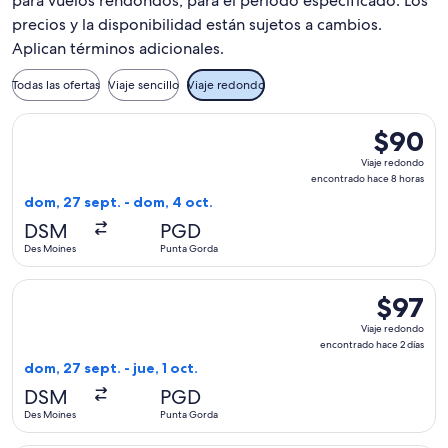
para vuelos rendondos, para el periodo especificado. Los
precios y la disponibilidad están sujetos a cambios.
Aplican términos adicionales.
Todas las ofertas
Viaje sencillo
Viaje redondo
Seleccionar vuelo de Allegiant Air, con salida el dom, 27 s
$90
$90
Viaje
Viaje redondo
redondo,
encontrado hace 8 horas
encontra
dom, 27 sept. - dom, 4 oct.
hace
DSM
PGD
8
Des Moines
Punta Gorda
horas
Seleccionar vuelo de Allegiant Air, con salida el dom, 27 se
$97
$97
Viaje
Viaje redondo
redondo,
encontrado hace 2 días
encontra
dom, 27 sept. - jue, 1 oct.
hace
DSM
PGD
2
Des Moines
Punta Gorda
días