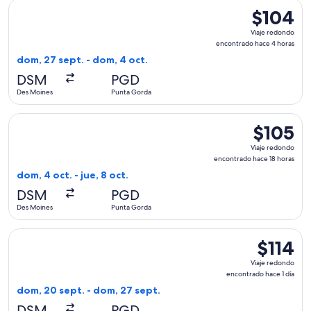
Seleccionar vuelo de Allegiant Air, con salida el dom, 27 s
$104
$104
Viaje
Viaje redondo
redondo,
encontrado hace 4 horas
encontrado
dom, 27 sept. - dom, 4 oct.
hace
DSM
PGD
4
Des Moines
Punta Gorda
horas
Seleccionar vuelo de Allegiant Air, con salida el dom, 4 oct
$105
$105
Viaje
Viaje redondo
redondo,
encontrado hace 18 horas
encontrado
dom, 4 oct. - jue, 8 oct.
hace
DSM
PGD
18
Des Moines
Punta Gorda
horas
Seleccionar vuelo de Allegiant Air, con salida el dom, 20 se
$114
$114
Viaje
Viaje redondo
redondo,
encontrado hace 1 día
encontrad
dom, 20 sept. - dom, 27 sept.
hace
DSM
PGD