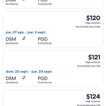
1
Des Moines
Punta Gorda
día
Seleccionar vuelo de Allegiant Air, con salida el jue, 27 ag
$120
$120
Viaje
Viaje redondo
redondo,
encontrado hace 2 días
encontrado
jue, 27 ago. - jue, 3 sept.
hace
DSM
PGD
2
Des Moines
Punta Gorda
días
Seleccionar vuelo de Allegiant Air, con salida el dom, 20 se
$121
$121
Viaje
Viaje redondo
redondo,
encontrado hace 1 día
encontrad
dom, 20 sept. - jue, 24 sept.
hace
DSM
PGD
1
Des Moines
Punta Gorda
día
Seleccionar vuelo de Allegiant Air, con salida el dom, 13 di
$124
$124
Viaje
Viaje redondo
redondo,
encontrado hace 1 día