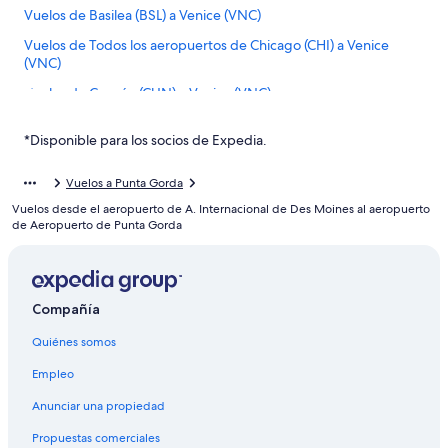
Vuelos de Basilea (BSL) a Venice (VNC)
Vuelos de Todos los aeropuertos de Chicago (CHI) a Venice
(VNC)
Vuelos de Cancún (CUN) a Venice (VNC)
Vuelos de Kassel (KSF) a Venice (VNC)
*Disponible para los socios de Expedia.
Vuelos de Kansas City (MCI) a Venice (VNC)
Vuelos de Orlando (MCO) a Venice (VNC)
Vuelos a Punta Gorda
Vuelos desde el aeropuerto de A. Internacional de Des Moines al aeropuerto
Vuelos de Sarasota (SRQ) a Venice (VNC)
de Aeropuerto de Punta Gorda
De Boston a Arcadia
Vuelos de Austin (AUS) a Fort Myers (RSW)
Vuelos de León (BJX) a Fort Myers (RSW)
Compañía
Vuelos de Aguadilla (BQN) a Fort Myers (RSW)
Quiénes somos
Vuelos de Baltimore (BWI) a Fort Myers (RSW)
Empleo
Vuelos de Cleveland (CLE) a Fort Myers (RSW)
Anunciar una propiedad
Vuelos de Columbus (CMH) a Fort Myers (RSW)
Propuestas comerciales