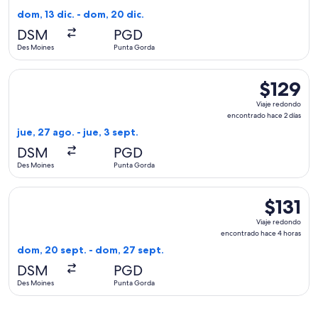
encontrado
dom, 13 dic. - dom, 20 dic.
hace
DSM
PGD
1
Des Moines
Punta Gorda
día
Seleccionar vuelo de Allegiant Air, con salida el jue, 27 ag
$129
$129
Viaje
Viaje redondo
redondo,
encontrado hace 2 días
encontrad
jue, 27 ago. - jue, 3 sept.
hace
DSM
PGD
2
Des Moines
Punta Gorda
días
Seleccionar vuelo de Allegiant Air, con salida el dom, 20 s
$131
$131
Viaje
Viaje redondo
redondo,
encontrado hace 4 horas
encontrad
dom, 20 sept. - dom, 27 sept.
hace
DSM
PGD
4
Des Moines
Punta Gorda
horas