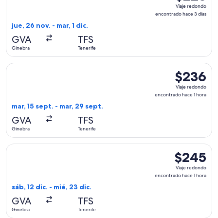
Viaje
Viaje redondo
redondo,
encontrado hace 3 días
encontrado
jue, 26 nov. - mar, 1 dic.
hace
GVA
TFS
3
Ginebra
Tenerife
días
Seleccionar vuelo de Swiss International Air Lines, con salid
$236
$236
Viaje
Viaje redondo
redondo,
encontrado hace 1 hora
encontrado
mar, 15 sept. - mar, 29 sept.
hace
GVA
TFS
1
Ginebra
Tenerife
hora
Seleccionar vuelo de Brussels Airlines, con salida el sáb, 12
$245
$245
Viaje
Viaje redondo
redondo,
encontrado hace 1 hora
encontrado
sáb, 12 dic. - mié, 23 dic.
hace
GVA
TFS
1
Ginebra
Tenerife
hora