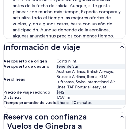
antes de la fecha de salida. Aunque, si te gusta
planear con mucho más tiempo, Expedia compara y
actualiza todo el tiempo las mejores ofertas de
vuelos, y, en algunos casos, hasta con un año de
anticipación. Aunque depende de la aerolínea,
algunas anuncian sus precios con menos tiempo.
Información de viaje
Aeropuerto de origen
Cointrin Int.
Aeropuerto de destino
Tenerife Sur
Austrian Airlines, British Airways,
Brussels Airlines, Iberia, KLM,
Aerolíneas
Lufthansa, Swiss International Air
Lines, TAP Portugal, easyJet
Precio de viaje redondo
$142
Distancia
1759
mi
Tiempo promedio de vuelo
4 horas, 20 minutos
Reserva con confianza
Vuelos de Ginebra a Granadilla de Abona
Vuelos de Ginebra a