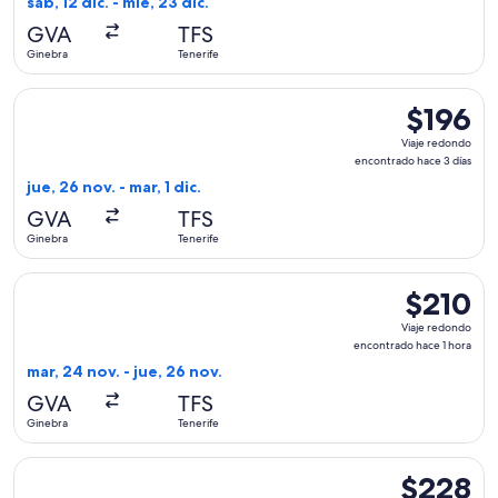
sáb, 12 dic. - mié, 23 dic.
hace
GVA
TFS
1
Ginebra
Tenerife
hora
Seleccionar vuelo de easyJet, con salida el jue, 26 nov. desd
$196
$196
Viaje
Viaje redondo
redondo,
encontrado hace 3 días
encontrad
jue, 26 nov. - mar, 1 dic.
hace
GVA
TFS
3
Ginebra
Tenerife
días
Seleccionar vuelo de Iberia, con salida el mar, 24 nov. desde
$210
$210
Viaje
Viaje redondo
redondo,
encontrado hace 1 hora
encontrado
mar, 24 nov. - jue, 26 nov.
hace
GVA
TFS
1
Ginebra
Tenerife
hora
Seleccionar vuelo de KLM, con salida el jue, 26 nov. desde G
$228
$228