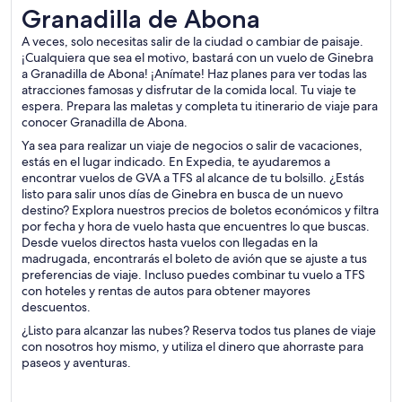
Granadilla de Abona
A veces, solo necesitas salir de la ciudad o cambiar de paisaje.
¡Cualquiera que sea el motivo, bastará con un vuelo de Ginebra
a Granadilla de Abona! ¡Anímate! Haz planes para ver todas las
atracciones famosas y disfrutar de la comida local. Tu viaje te
espera. Prepara las maletas y completa tu itinerario de viaje para
conocer Granadilla de Abona.
Ya sea para realizar un viaje de negocios o salir de vacaciones,
estás en el lugar indicado. En Expedia, te ayudaremos a
encontrar vuelos de GVA a TFS al alcance de tu bolsillo. ¿Estás
listo para salir unos días de Ginebra en busca de un nuevo
destino? Explora nuestros precios de boletos económicos y filtra
por fecha y hora de vuelo hasta que encuentres lo que buscas.
Desde vuelos directos hasta vuelos con llegadas en la
madrugada, encontrarás el boleto de avión que se ajuste a tus
preferencias de viaje. Incluso puedes combinar tu vuelo a TFS
con hoteles y rentas de autos para obtener mayores
descuentos.
¿Listo para alcanzar las nubes? Reserva todos tus planes de viaje
con nosotros hoy mismo, y utiliza el dinero que ahorraste para
paseos y aventuras.