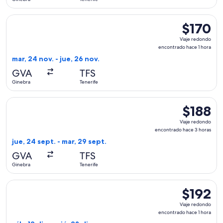
hora
Seleccionar vuelo de easyJet, con salida el mar, 24 nov. des
$170
$170
Viaje
Viaje redondo
redondo,
encontrado hace 1 hora
encontrad
mar, 24 nov. - jue, 26 nov.
hace
GVA
TFS
1
Ginebra
Tenerife
hora
Seleccionar vuelo de easyJet, con salida el jue, 24 sept. de
$188
$188
Viaje
Viaje redondo
redondo,
encontrado hace 3 horas
encontrad
jue, 24 sept. - mar, 29 sept.
hace
GVA
TFS
3
Ginebra
Tenerife
horas
Seleccionar vuelo de easyJet, con salida el sáb, 12 dic. desd
$192
$192
Viaje
Viaje redondo
redondo,
encontrado hace 1 hora
encontrad