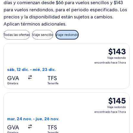
días y comienzan desde $66 para vuelos sencillos y $143
para vuelos rendondos, para el periodo especificado. Los
precios y la disponibilidad están sujetos a cambios.
Aplican términos adicionales.
Todas las ofertas
Viaje sencillo
Viaje redondo
Seleccionar vuelo de easyJet, con salida el sáb, 12 dic. desd
$143
$143
Viaje
Viaje redondo
redondo,
encontrado hace 1 hora
encontrado
sáb, 12 dic. - mié, 23 dic.
hace
GVA
TFS
1
Ginebra
Tenerife
hora
Seleccionar vuelo de easyJet, con salida el mar, 24 nov. des
$145
$145
Viaje
Viaje redondo
redondo,
encontrado hace 1 hora
encontrado
mar, 24 nov. - jue, 26 nov.
hace
GVA
TFS
1
Ginebra
Tenerife