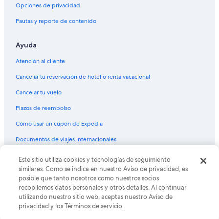
Vuelos de Hong Kong (HKG) a Santa Cruz de Tenerife (TCI)
Opciones de privacidad
Vuelos de Tokio (HND) a Santa Cruz de Tenerife (TCI)
Pautas y reporte de contenido
Vuelos de Houston (IAH) a Santa Cruz de Tenerife (TCI)
Ayuda
Vuelos de Indianápolis (IND) a Santa Cruz de Tenerife (TCI)
Vuelos de Limoges (LIG) a Santa Cruz de Tenerife (TCI)
Atención al cliente
Vuelos de Londres (LON) a Santa Cruz de Tenerife (TCI)
Cancelar tu reservación de hotel o renta vacacional
Vuelos de La Paz (LPB) a Santa Cruz de Tenerife (TCI)
Cancelar tu vuelo
Vuelos de Aeropuerto de Madrid-Adolfo Suárez Madrid Barajas
Plazos de reembolso
(MAD) a Santa Cruz de Tenerife (TCI)
Cómo usar un cupón de Expedia
Vuelos de Midland (MAF) a Santa Cruz de Tenerife (TCI)
Documentos de viajes internacionales
Vuelos de Orlando (MCO) a Santa Cruz de Tenerife (TCI)
Vuelos de Mar del Plata (MDQ) a Santa Cruz de Tenerife (TCI)
Este sitio utiliza cookies y tecnologías de seguimiento
© 2026 Expedia, Inc., una empresa de Expedia Group. Todos los
derechos reservados. Expedia y el logo de Expedia son marcas
similares. Como se indica en nuestro Aviso de privacidad, es
Vuelos de Managua (MGA) a Santa Cruz de Tenerife (TCI)
registradas o marcas comerciales de Expedia, Inc. CST# 2029030-50.
posible que tanto nosotros como nuestros socios
Vuelos de Mannheim (MHG) a Santa Cruz de Tenerife (TCI)
recopilemos datos personales y otros detalles. Al continuar
utilizando nuestro sitio web, aceptas nuestro Aviso de
Vuelos de Miami (MIA) a Santa Cruz de Tenerife (TCI)
privacidad y los Términos de servicio.
Vuelos de Mérida (MID) a Santa Cruz de Tenerife (TCI)