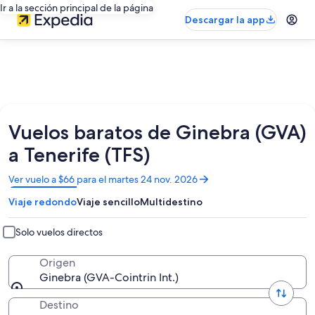
Ir a la sección principal de la página
Descargar la app
Vuelos baratos de Ginebra (GVA)
a Tenerife (TFS)
Se
Ver vuelo a $66 para el martes 24 nov. 2026
abrirá
Viaje redondo
Viaje sencillo
Multidestino
en
una
nueva
Solo vuelos directos
ventana
Origen
Ginebra (GVA-Cointrin Int.)
Destino