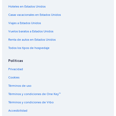
Vuelos de Cleveland (CLE) a Santa Cruz de Tenerife (TCI)
Hoteles en Estados Unidos
Vuelos de Córdoba (COR) a Santa Cruz de Tenerife (TCI)
Casas vacacionales en Estados Unidos
Vuelos de Ciudad Real (CQM) a Santa Cruz de Tenerife (TCI)
Viajes a Estados Unidos
Vuelos de Washington (DCA) a Santa Cruz de Tenerife (TCI)
Vuelos baratos a Estados Unidos
Vuelos de Dublín (DUB) a Santa Cruz de Tenerife (TCI)
Renta de autos en Estados Unidos
Vuelos de Edimburgo (EDI) a Santa Cruz de Tenerife (TCI)
Todos los tipos de hospedaje
Vuelos de Newark (EWR) a Santa Cruz de Tenerife (TCI)
Vuelos de Roma (FCO) a Santa Cruz de Tenerife (TCI)
Políticas
Vuelos de Fez (FEZ) a Santa Cruz de Tenerife (TCI)
Privacidad
Vuelos de Fortaleza (FOR) a Santa Cruz de Tenerife (TCI)
Cookies
Vuelos de Guadalajara (GDL) a Santa Cruz de Tenerife (TCI)
Términos de uso
Vuelos de Génova (GOA) a Santa Cruz de Tenerife (TCI)
Términos y condiciones de One Key™
Vuelos de Gordon (GRN) a Santa Cruz de Tenerife (TCI)
Términos y condiciones de Vrbo
Vuelos de Ciudad de Guatemala (GUA) a Santa Cruz de Tenerife
(TCI)
Accesibilidad