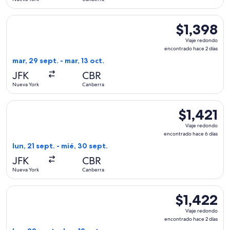
días
Seleccionar vuelo de American Airlines, con salida el mar, 2
$1,398
$1,398
Viaje
Viaje redondo
redondo,
encontrado hace 2 días
encontrado
mar, 29 sept. - mar, 13 oct.
hace
JFK
CBR
2
Nueva York
Canberra
días
Seleccionar vuelo de American Airlines, con salida el lun, 2
$1,421
$1,421
Viaje
Viaje redondo
redondo,
encontrado hace 6 días
encontrado
lun, 21 sept. - mié, 30 sept.
hace
JFK
CBR
6
Nueva York
Canberra
días
Seleccionar vuelo de American Airlines, con salida el lun, 28
$1,422
$1,422
Viaje
Viaje redondo
redondo,
encontrado hace 2 días
encontrado