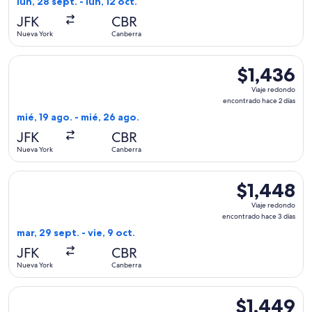
lun, 28 sept. - lun, 12 oct.
hace
JFK
CBR
2
Nueva York
Canberra
días
Seleccionar vuelo de Qantas Airways, con salida el mié, 19 
$1,436
$1,436
Viaje
Viaje redondo
redondo,
encontrado hace 2 días
encontrado
mié, 19 ago. - mié, 26 ago.
hace
JFK
CBR
2
Nueva York
Canberra
días
Seleccionar vuelo de American Airlines, con salida el mar, 2
$1,448
$1,448
Viaje
Viaje redondo
redondo,
encontrado hace 3 días
encontrado
mar, 29 sept. - vie, 9 oct.
hace
JFK
CBR
3
Nueva York
Canberra
días
Seleccionar vuelo de Qantas Airways, con salida el mié, 19 
$1,449
$1,449