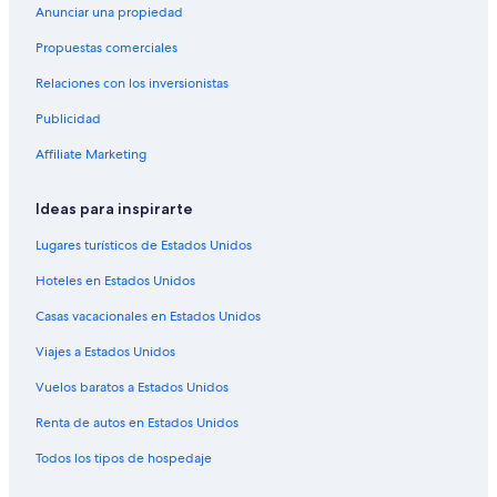
Hoteles ecológicos en Centro de la ciudad
Anunciar una propiedad
Hoteles en la naturaleza en Centro de la ciudad
Propuestas comerciales
Hoteles en Stromlo
Relaciones con los inversionistas
Hoteles en Narrabundah
Publicidad
Hoteles con spa en Norte de Canberra
Affiliate Marketing
Hoteles en Norte de Canberra
Ideas para inspirarte
Hoteles con concierge en Territorio de la Capital Australiana
Hoteles en Territorio de la Capital Australiana
Lugares turísticos de Estados Unidos
Moteles en Territorio de la Capital Australiana
Hoteles en Estados Unidos
Campings en Canberra del Sur
Casas vacacionales en Estados Unidos
Casas de huéspedes en Canberra Occidental
Viajes a Estados Unidos
Apartamentos en Canberra Occidental
Vuelos baratos a Estados Unidos
Hoteles en Canberra Occidental
Renta de autos en Estados Unidos
Hoteles de Quest Serviced Apartments en Griffith
Todos los tipos de hospedaje
Hoteles cerca de Australian National University