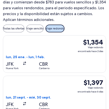
días y comienzan desde $783 para vuelos sencillos y $1,354
para vuelos rendondos, para el periodo especificado. Los
precios y la disponibilidad están sujetos a cambios.
Aplican términos adicionales.
Todas las ofertas
Viaje sencillo
Viaje redondo
Seleccionar vuelo de Qatar Airways, con salida el lun, 25 en
$1,354
$1,354
Viaje
Viaje redondo
redondo,
encontrado hace 2 días
encontrado
lun, 25 ene. - lun, 1 feb.
hace
JFK
CBR
2
Nueva York
Canberra
días
Seleccionar vuelo de American Airlines, con salida el lun, 2
$1,397
$1,397
Viaje
Viaje redondo
redondo,
encontrado hace 6 días
encontrado
lun, 21 sept. - mié, 30 sept.
hace
JFK
CBR
6
Nueva York
Canberra