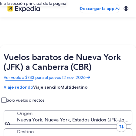
Ir a la sección principal de la página
Descargar la app
Vuelos baratos de Nueva York
(JFK) a Canberra (CBR)
Se
Ver vuelo a $783 para el jueves 12 nov. 2026
abrirá
Viaje redondo
Viaje sencillo
Multidestino
en
una
nueva
Solo vuelos directos
ventana
Origen
Nueva York, Nueva York, Estados Unidos (JFK-John F. 
Destino