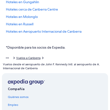
Hoteles en Gungahlin
Hoteles cerca de Canberra Centre
Hoteles en Molonglo
Hoteles en Russell
Hoteles en Aeropuerto Internacional de Canberra
Hoteles en Lyneham
Hostales en Canberra
*Disponible para los socios de Expedia.
Hoteles de lujo en Canberra
Vuelos a Canberra
Hoteles con desayuno incluido en Canberra
Vuelos desde el aeropuerto de John F. Kennedy Intl. al aeropuerto de A.
Hoteles cerca de viñedos en Canberra
Internacional de Canberra
Hoteles en Canberra
Hoteles en Uriarra Village
Compañía
Hoteles en Kambah
Quiénes somos
Hoteles en Curtin
Hoteles en Braddon
Empleo