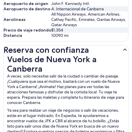
Aeropuerto de origen
John F. Kennedy Intl.
Aeropuerto de destino
A. Internacional de Canberra
All Nippon Airways, American Airlines,
Aerolíneas
Cathay Pacific, Emirates, Qantas Airways,
Qatar Airways
Precio de viaje redondo
$1,354
Distancia
10090
mi
Reserva con confianza
Vuelos de Nueva York a Canberra
Vuelos de Nueva York a
Canberra
A veces, solo necesitas salir de la ciudad o cambiar de paisaje.
¡Cualquiera que sea el motivo, bastará con un vuelo de Nueva
York a Canberra! ¡Anímate! Haz planes para ver todas las
atracciones famosas y disfrutar de la comida local. Tu viaje te
espera. Prepara las maletas y completa tu itinerario de viaje para
conocer Canberra.
Ya sea para realizar un viaje de negocios o salir de vacaciones,
estás en el lugar indicado. En Expedia, te ayudaremos a
encontrar vuelos de JFK a CBR al alcance de tu bolsillo. ¿Estás
listo para salir unos días de Nueva York en busca de un nuevo
destino? Explora nuestros precios de boletos económicos y filtra