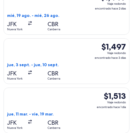
Viaje
Viaje redondo
redondo,
encontrado hace 2 días
encontrado
mié, 19 ago. - mié, 26 ago.
hace
JFK
CBR
2
Nueva York
Canberra
días
Seleccionar vuelo de All Nippon Airways, con salida el jue, 
$1,497
$1,497
Viaje
Viaje redondo
redondo,
encontrado hace 3 días
encontrado
jue, 3 sept. - jue, 10 sept.
hace
JFK
CBR
3
Nueva York
Canberra
días
Seleccionar vuelo de Aer Lingus, con salida el jue, 11 mar. d
$1,513
$1,513
Viaje
Viaje redondo
redondo,
encontrado hace 1 día
encontrado
jue, 11 mar. - vie, 19 mar.
hace
JFK
CBR
1
Nueva York
Canberra
día