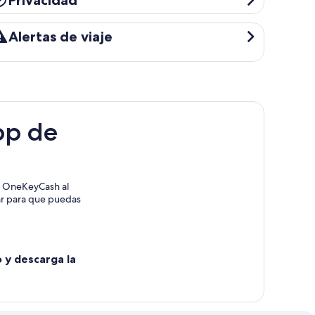
Privacidad
ertas de viaje
Alertas de viaje
pp de
o OneKeyCash al
rar para que puedas
o y descarga la