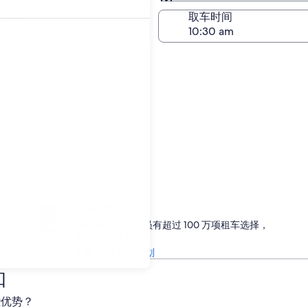
与取车相同
日期
取车时间
1日
尽享实惠
One Key 计划会员有超过 100 万项租车选择，
可省 10% 或更多
了解 One Key 计划
知
些优势？