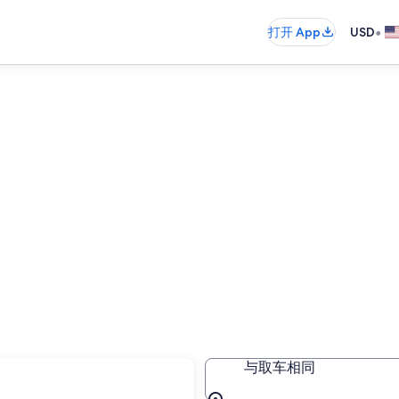
•
打开 App
USD
与取车相同