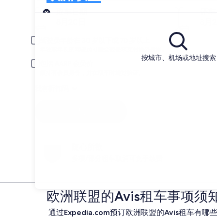
取车
取车日期
还车
8月20日
8月2
驾驶员年龄在 30 岁以下或 70 岁以上
年轻或年长的驾驶员可能会被要求支付额外费用。
按城市、机场或地址搜索
包括 AARP 会员价
须持有会员身份，并在取车时通过验证。
我有折扣码
搜索
随心所欲
多项/部分租车取消可免手续费
欧洲联盟的Avis租车事项须
通过Expedia.com预订欧洲联盟的Avis租车有哪