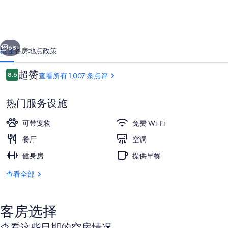
尼
恩
一个
下一个
酒
68+
概述
客房
地点
政策
店
点
超赞
8.6
查看所有 1,007 条点评
的
8.6/10
评
照
热门服务设施
片
可带宠物
免费 Wi-Fi
库
餐厅
空调
健身房
提供早餐
大堂
查看全部
客房选择
查看这些日期的空房情况