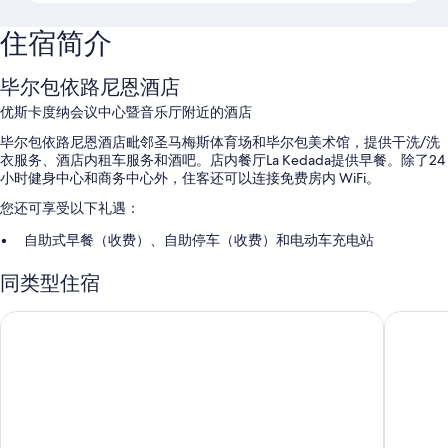
住宿简介
毕尔包依路尼恩酒店
优斯卡度纳会议中心暨音乐厅附近的酒店
毕尔包依路尼恩酒店毗邻圣马梅斯体育场和毕尔包美术馆，提供干洗/洗
衣服务、酒店内租车服务和酒吧。店内餐厅La Kedada提供早餐。除了24
小时健身中心和商务中心外，住客还可以连接免费房内 WiFi。
您还可享受以下礼遇：
自助式早餐（收费）、自助停车（收费）和电动车充电站
接待大厅、行李储存室和礼品店
同类型住宿
电梯、24 小时前台服务和婚庆服务
在住客点评中，员工服务得到了一致好评。
赫斯珀里亚毕尔巴鄂酒店
巴塞罗毕
客房特色
所有 176 间客房均具备笔记本电脑工作区和空调等贴心细节，以及免费
WiFi和保险箱等设施/服务。 在住客点评中，该住宿场所干净的客房得到
了称赞。