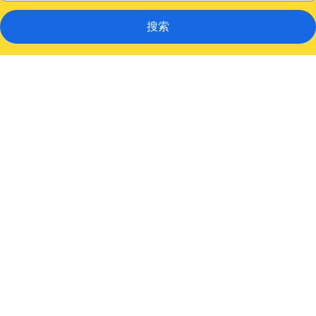
搜索
毕
尔
包
依
路