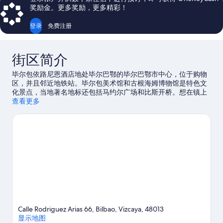
条
1,019
奖励金。更多奖励，更多精彩！
点
条
评
点
登录
免费注册
评
街区简介
毕尔包依路尼恩酒店地处毕尔巴鄂的毕尔巴鄂市中心，位于购物
区，并且邻近地铁站。毕尔包美术馆和古根海姆博物馆是特色文
化景点，当地著名地标还包括马约尔广场和比斯开桥。想在镇上
参加一场活动或游戏？来看看圣马梅斯体育场都有哪些好玩的
查看更多
吧。
访问我们的毕尔巴鄂旅行指南
Calle Rodriguez Arias 66, Bilbao, Vizcaya, 48013
显示地图