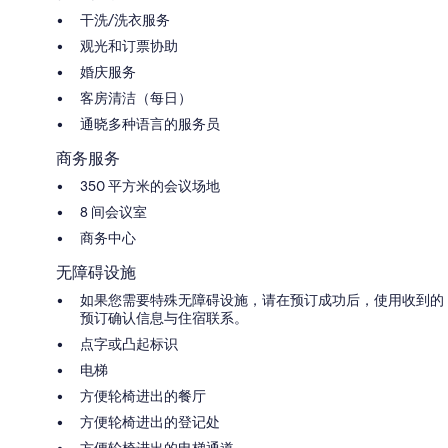
干洗/洗衣服务
观光和订票协助
婚庆服务
客房清洁（每日）
通晓多种语言的服务员
商务服务
350 平方米的会议场地
8 间会议室
商务中心
无障碍设施
如果您需要特殊无障碍设施，请在预订成功后，使用收到的
预订确认信息与住宿联系。
点字或凸起标识
电梯
方便轮椅进出的餐厅
方便轮椅进出的登记处
方便轮椅进出的电梯通道