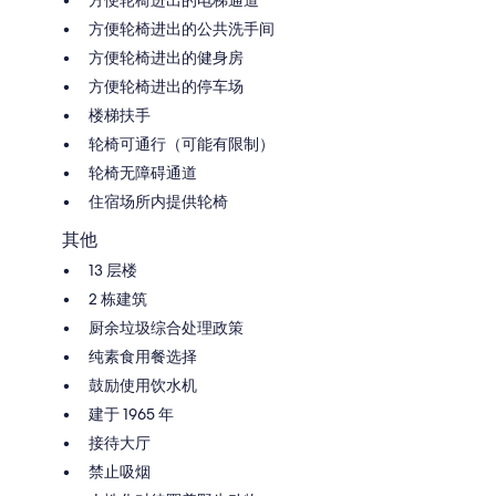
方便轮椅进出的公共洗手间
方便轮椅进出的健身房
方便轮椅进出的停车场
楼梯扶手
轮椅可通行（可能有限制）
轮椅无障碍通道
住宿场所内提供轮椅
其他
13 层楼
2 栋建筑
厨余垃圾综合处理政策
纯素食用餐选择
鼓励使用饮水机
建于 1965 年
接待大厅
禁止吸烟