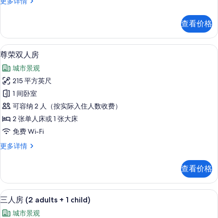
双
更多详情
照
人
片
房
查看价格
更
多
信
尊荣双人房 | 羽绒被、迷你吧、客房
显
6
息
尊荣双人房
示
城市景观
尊
215 平方英尺
荣
1 间卧室
双
可容纳 2 人（按实际入住人数收费）
人
2 张单人床或 1 张大床
房
免费 Wi-Fi
的
尊
更多详情
所
荣
有
双
查看价格
人
照
房
片
更
羽绒被、迷你吧、客房内保险箱、办公
显
6
多
三人房 (2 adults + 1 child)
示
信
城市景观
息