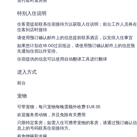
需付延时退房费
特别入住说明
住客需提前联系住宿接待方以获取入住说明；前台工作人员将在
住客到店时接待
请使用预订确认邮件上的信息提前联系酒店，以安排入住事宜
如果您计划在18:00过后抵达，请使用预订确认邮件上的信息预
先通知住宿以作安排。
住宿提供的信息可以使用自动翻译工具进行翻译
进入方式
前台
宠物
可带宠物，每只宠物每晚需额外收费 EUR 35
欢迎服务类动物，并且免除有关费用
只限特定客房；如需入住可携带宠物的客房，请通过预订确认信
息上的号码联系住宿接待方。
有食物碗和水碗