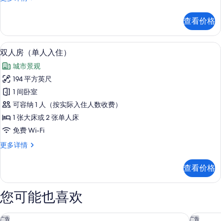
所
人
有
房
查看价格
(Pet
照
friendly)
片
更
羽绒被、迷你吧、客房内保险箱、办公
显
6
多
双人房（单人入住）
示
信
城市景观
息
双
194 平方英尺
人
1 间卧室
房
可容纳 1 人（按实际入住人数收费）
（单
1 张大床或 2 张单人床
人
免费 Wi-Fi
入
双
更多详情
住）
人
的
房
查看价格
（单
所
人
有
入
您可能也喜欢
住）
照
更
片
多
洲际假日快捷酒店毕尔巴鄂
巴塞罗毕
广告
广告