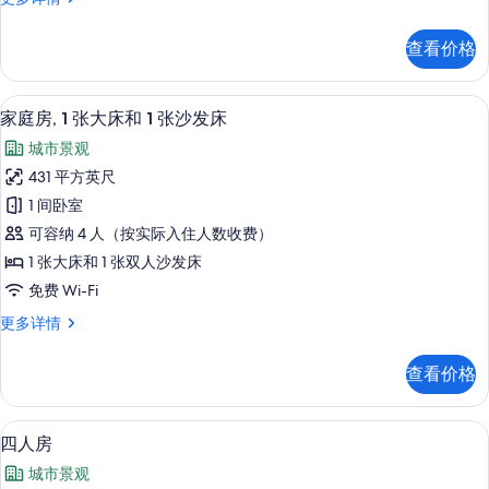
照
人
片
房
查看价格
更
多
信
羽绒被、迷你吧、客房内保险箱、办公
显
6
息
家庭房, 1 张大床和 1 张沙发床
示
城市景观
家
431 平方英尺
庭
1 间卧室
房,
可容纳 4 人（按实际入住人数收费）
1
1 张大床和 1 张双人沙发床
张
免费 Wi-Fi
大
家
更多详情
床
庭
和
房,
查看价格
1
1
张
张
大
羽绒被、迷你吧、客房内保险箱、办公
显
沙
5
床
四人房
示
和
发
城市景观
1