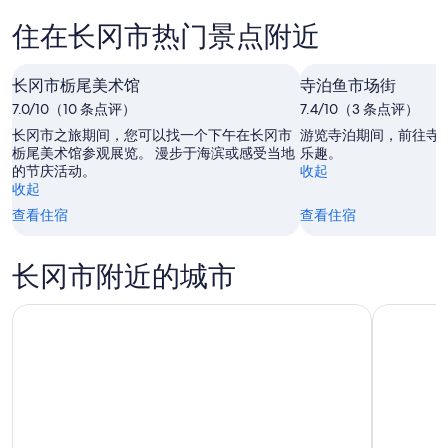
长
市
晚
住在长冈市热门景点附近
冈
明
的
市
晚
价
下
长冈市栃尾美术馆
的
寺泊鱼市场街
格，
周
价
入
7.0/10（10 条点评）
7.4/10（3 条点评）
末
格，
住
长冈市之旅期间，您可以找一个下午在长冈市
游览寺泊期间，前往寺
的
入
日
栃尾美术馆参观展览。 漫步于海滨或感受当地
乐趣。
的节庆活动。
收起
价
住
期
收起
格，
日
为
查看住宿
查看住宿
入
期
8
住
月
为
日
9
8
长冈市附近的城市
日
月
期
-
10
为
8
日
8
月
-
月
10
8
14
日
月
日
11
-
日
8