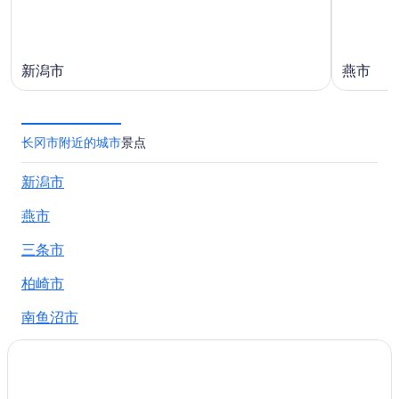
月
16
日
新潟市
燕市
长冈市附近的城市
景点
新潟市
燕市
三条市
柏崎市
南鱼沼市
寺泊
鱼沼市