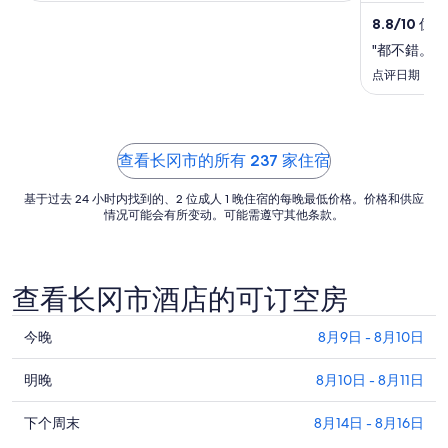
9
8.8
/
10
优秀！
日
"都不錯。
的
每
点评日期：2024
晚
价
格
查看长冈市的所有 237 家住宿
总
价
基于过去 24 小时内找到的、2 位成人 1 晚住宿的每晚最低价格。价格和供应
$111
情况可能会有所变动。可能需遵守其他条款。
查看长冈市酒店的可订空房
查
今晚
8月9日 - 8月10日
看
查
长
明晚
8月10日 - 8月11日
看
冈
查
长
下个周末
8月14日 - 8月16日
市
看
冈
今