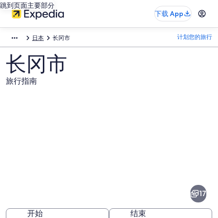
跳到页面主要部分
下载 App
计划您的旅行
日本
长冈市
长冈市
旅行指南
长
冈
市
17
图
开始
结束