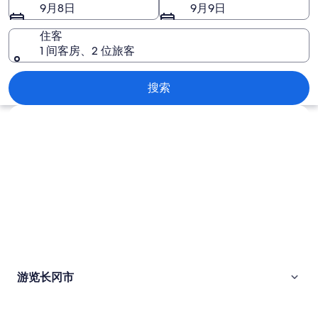
片
9月8日
9月9日
住客
1 间客房、2 位旅客
长冈市
搜索
浏览地图
游览长冈市