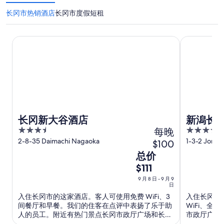
长冈市热销酒店
长冈市度假短租
长冈新大谷酒店
新潟长冈法
长冈新大谷酒店
新潟长
3.5
每晚
4
out
out
2-8-35 Daimachi Nagaoka
1-3-2 Jonai
$100
of
of
9
总价
5
5
月
$111
8
9 月 8 日 - 9 月 9
日
日
入住长冈市的这家酒店。客人可使用免费 WiFi、3
入住长冈市
到
间餐厅和早餐。我们的住客在点评中表扬了乐于助
WiFi、全
9
人的员工。附近有热门景点长冈市政厅广场和长冈
市政厅广场
月
战争破坏展览大厅。