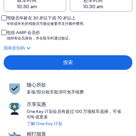
取车时间
还车时间
驾驶员年龄在 30 岁以下或 70 岁以上
年轻或年长的驾驶员可能会被要求支付额外费用。
包括 AARP 会员价
须持有会员身份，并在取车时通过验证。
我有折扣码
搜索
随心所欲
多项/部分租车取消可免手续费
尽享实惠
One Key 计划会员有超过 100 万项租车选择，可省
10% 或更多
了解 One Key 计划
精打细算