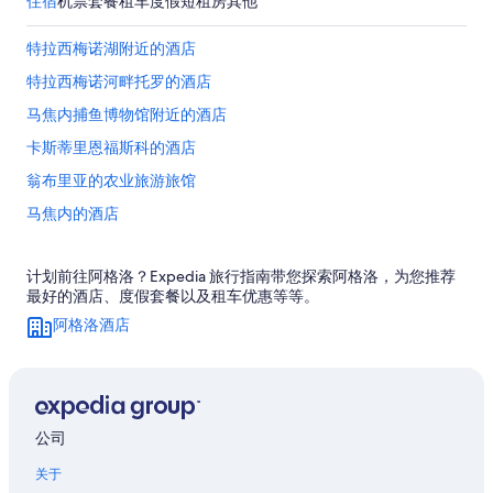
住宿
机票
套餐
租车
度假短租房
其他
特拉西梅诺湖附近的酒店
特拉西梅诺河畔托罗的酒店
马焦内捕鱼博物馆附近的酒店
卡斯蒂里恩福斯科的酒店
翁布里亚的农业旅游旅馆
马焦内的酒店
维尔纳萨诺巴索的酒店
计划前往阿格洛？Expedia 旅行指南带您探索阿格洛，为您推荐
佩鲁贾的青年旅舍
最好的酒店、度假套餐以及租车优惠等等。
位于佩鲁贾的历史风格酒店
阿格洛酒店
佩鲁贾的酒店
佩鲁贾的公馆
康特拉达方特维基的酒店
公司
关于