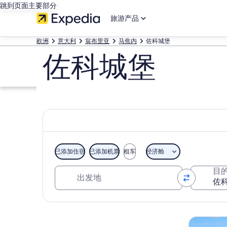
跳到页面主要部分
旅游产品
欧洲
意大利
翁布里亚
马焦内
佐科城堡
佐科城堡
已添加住宿
已添加机票
租车
经济舱
出发地
目
浏览地图
观光一日