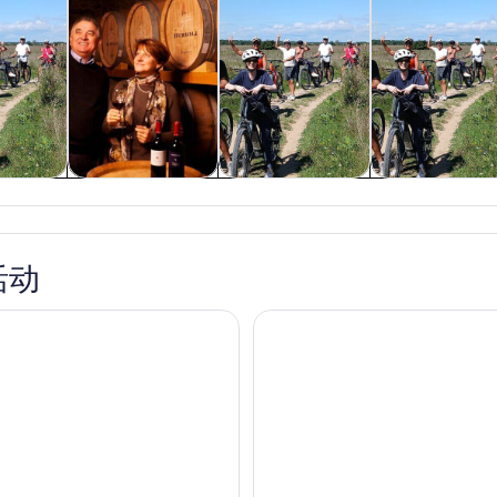
游
餐饮和夜生活
户外探险
私人和定制之旅
活动
漫步游,十一月四日广场
佩鲁贾:章节博物馆门票