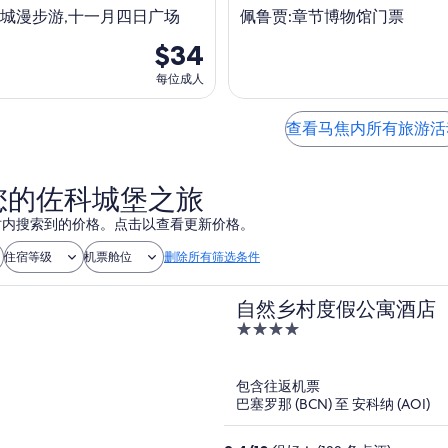
城漫步游,十一月四日广场
佩鲁贾:章节博物馆门票
$34
每位成人
查看马焦内所有旅游活
您的佐科城堡之旅
 小时内搜索到的价格。点击以查看更新价格。
住宿等级
机票舱位
删除所有筛选条件
自然乡村度假公寓酒店
4
out
of
包含往返机票
5
巴塞罗那 (BCN) 至 安科纳 (AOI)