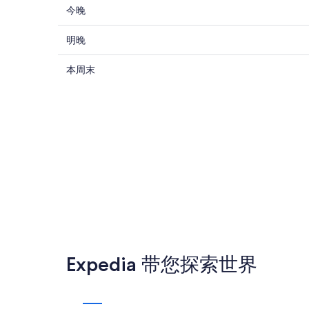
查
今晚
看
查
佐
明晚
看
科
查
佐
本周末
城
看
科
堡
佐
城
附
科
堡
近
城
附
今
堡
近
晚
附
明
的
近
晚
住
的
的
宿
本
住
价
周
宿
格，
末
价
入
住
格，
住
Expedia 带您探索世界
宿
入
日
价
住
期
格，
日
为