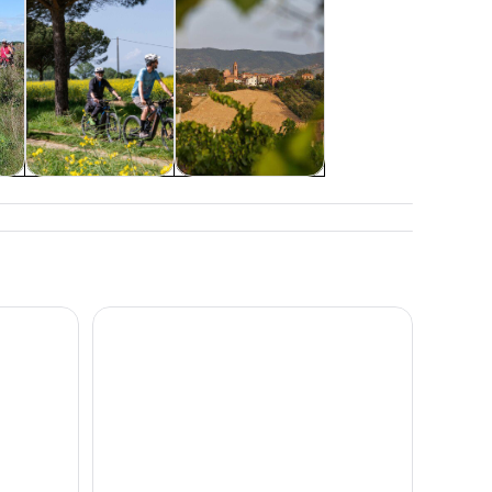
历史和文化
课程和研习活动
佩鲁贾:传统翁布里亚美食徒步导览