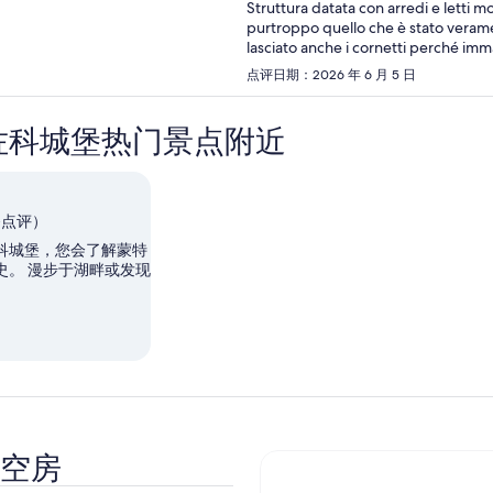
Struttura datata con arredi e letti mo
purtroppo quello che è stato veramen
lasciato anche i cornetti perché imm
hotel in una unica struttura rendendo
点评日期：2026 年 6 月 5 日
parcheggio c’è ma è a pagamento e i
di cura sarebbe discreto .
佐科城堡热门景点附近
 条点评）
科城堡，您会了解蒙特
史。 漫步于湖畔或发现
。
空房