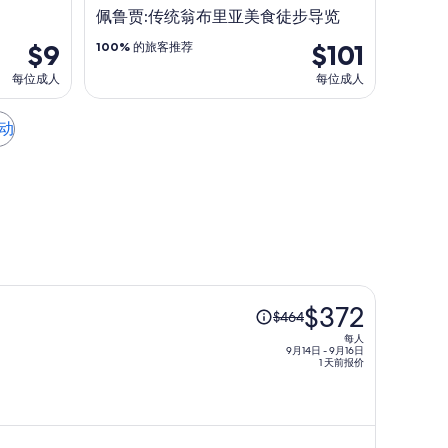
佩鲁贾:传统翁布里亚美食徒步导览
$9
$101
100%
的旅客推荐
每位成人
每位成人
动
原
$372
$464
价
每人
为
9月14日 - 9月16日
1 天前报价
每
人
$464，
现