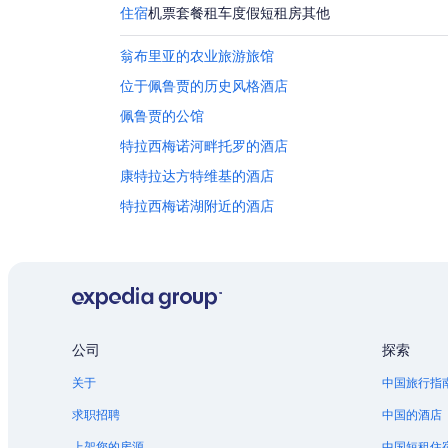
入
期
8
住宿
机票
套餐
租车
度假短租房
其他
住
月
为
日
7
8
翁布里亚的农业旅游旅馆
日
月
期
位于佩鲁贾的历史风格酒店
-
8
为
8
日
8
佩鲁贾的公馆
月
-
月
特拉西梅诺河畔托罗的酒店
8
8
7
康特拉达方特维基的酒店
日
月
日
9
-
特拉西梅诺湖附近的酒店
日
8
卡斯蒂里恩福斯科的酒店
月
9
日
公司
探索
关于
中国旅行指
求职招聘
中国的酒店
上架您的房源
中国短租住