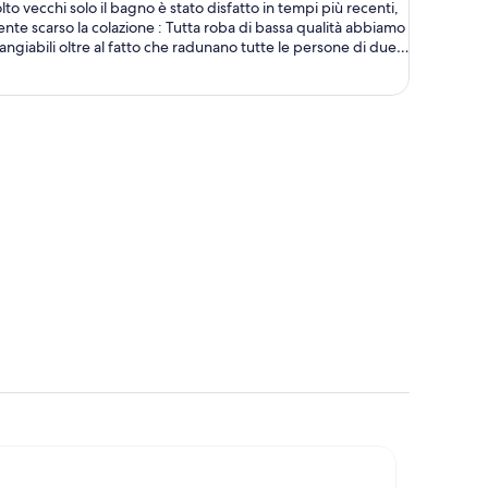
lto vecchi solo il bagno è stato disfatto in tempi più recenti,
为
te scarso la colazione : Tutta roba di bassa qualità abbiamo
每
angiabili oltre al fatto che radunano tutte le persone di due
人
 la sala impossibile troppe persone tutte assieme . Il
$401
n strada non è facile trovare posto. Peccato con un po’ più