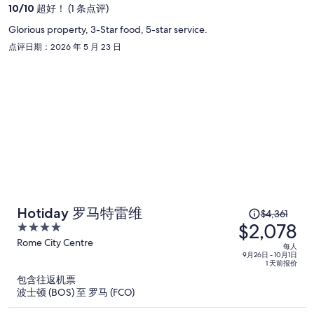
价
10
/
10
超好！ (1 条点评)
为
Glorious property, 3-Star food, 5-star service.
每
点评日期：2026 年 5 月 23 日
人
$5,830
原
Hotiday 罗马特雷维
$4,361
$2,078
价
4
为
out
Rome City Centre
每人
of
每
9月26日 - 10月1日
1 天前报价
5
人
包含往返机票
$4,361，
波士顿 (BOS) 至 罗马 (FCO)
现