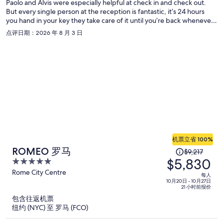
Paolo and Alvis were especially helpful at check in and check out.
每
But every single person at the reception is fantastic, it’s 24 hours
人
you hand in your key they take care of it until you’re back whenever
$1,443
you want to come. Housekeeping was great and the room was
点评日期：2026 年 8 月 3 日
incredibly clean. The area is quiet: mostly student and residential
and is a 10 min walk from the metro station Bologna which connects
you to Roma Termini (central station) in case you want to do day trip
away from Rome, the Colosseum and many more main attractions is
on the same direct line. Lots of supermarkets and restaurants
around, and good night time vibe. Recommend visiting the
museum that is just down the street from the hotel. Breakfast was
included and was simple and tasty, coffee drinks were amazing and
the staff is so lovely in the morning. Overall, highly recommend this
hotel!
机票立省 100%
原
ROMEO 罗马
$9,217
$5,830
价
5
为
out
Rome City Centre
每人
of
每
10月20日 - 10月27日
21 小时前报价
5
人
包含往返机票
$9,217，
纽约 (NYC) 至 罗马 (FCO)
现