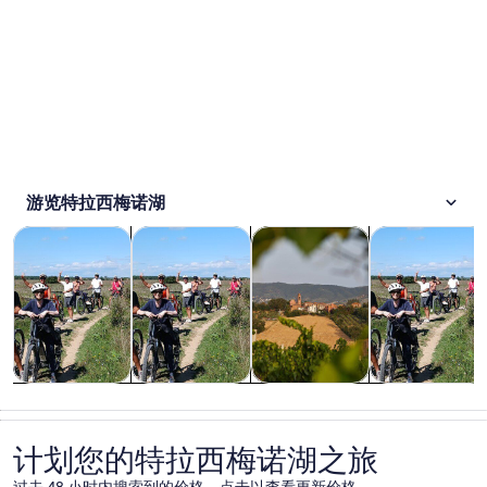
游览特拉西梅诺湖
在新标签页中打开
在新标签页中打开
在新标签页中打
观光一日游
户外探险
餐饮和夜生活
私人和定制之
观光一日游
户外探险
餐饮和夜生活
私人和定制之
旅
计划您的特拉西梅诺湖之旅