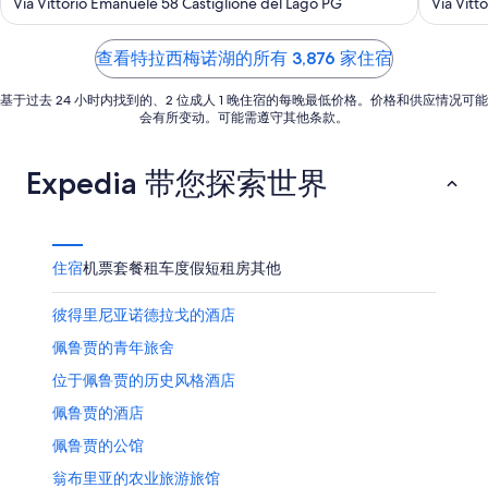
out
out
Via Vittorio Emanuele 58 Castiglione del Lago PG
Via Vitt
日
月
日
月
of
of
8
-
14
5
5
查看特拉西梅诺湖的所有 3,876 家住宿
日
8
日
月
-
基于过去 24 小时内找到的、2 位成人 1 晚住宿的每晚最低价格。价格和供应情况可能
9
8
会有所变动。可能需遵守其他条款。
日
月
16
Expedia 带您探索世界
日
住宿
机票
套餐
租车
度假短租房
其他
彼得里尼亚诺德拉戈的酒店
佩鲁贾的青年旅舍
位于佩鲁贾的历史风格酒店
佩鲁贾的酒店
佩鲁贾的公馆
翁布里亚的农业旅游旅馆