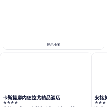
梅
湖
近
西
诺
附
今
梅
湖
近
晚
诺
附
明
的
湖
近
晚
住
附
的
的
宿
近
本
住
价
的
周
宿
格，
下
末
价
入
显示地图
周
住
格，
住
末
宿
入
日
卡斯提廖内德拉戈精品酒店
安格努尔
住
价
住
期
宿
格，
日
为
价
入
期
8
格，
住
月
为
入
日
6
8
住
日
月
期
日
-
7
为
8
日
期
8
卡斯提廖内德拉戈精品酒店
安格
月
-
月
为
4
3
7
8
7
8