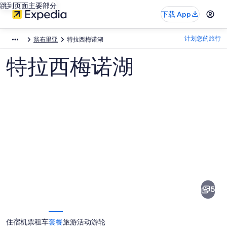
跳到页面主要部分
下载 App
计划您的旅行
翁布里亚
特拉西梅诺湖
特拉西梅诺湖
特
拉
西
5
梅
诺
住宿
机票
租车
套餐
旅游活动
游轮