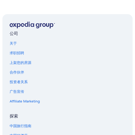
康特拉达方特维基的酒店
维尔纳萨诺巴索的酒店
马焦内的酒店
特拉西梅诺河畔托罗的酒店
公司
马焦内捕鱼博物馆附近的酒店
关于
卡斯蒂里恩福斯科的酒店
求职招聘
上架您的房源
合作伙伴
投资者关系
广告宣传
Affiliate Marketing
探索
中国旅行指南