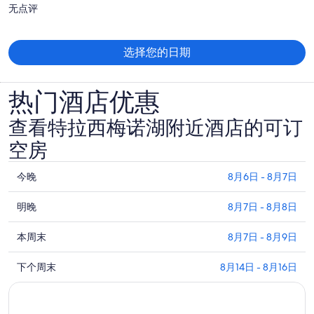
价
无点评
为
每
人
选择您的日期
$2,078
热门酒店优惠
查看特拉西梅诺湖附近酒店的可订
空房
查
今晚
8月6日 - 8月7日
看
查
特
明晚
8月7日 - 8月8日
看
拉
查
特
本周末
8月7日 - 8月9日
西
看
拉
梅
查
特
下个周末
8月14日 - 8月16日
西
诺
看
拉
梅
湖
特
西
诺
附
拉