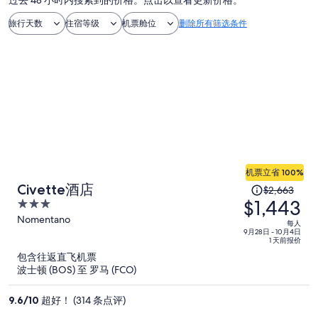
过去 48 小时内搜索到的价格。点击以查看更新价格。
旅行天数
住宿等级
机票舱位
删除所有筛选条件
机票立省 100%
原
Civette酒店
$2,663
$1,443
价
3
为
out
Nomentano
每人
of
每
9月28日 - 10月4日
1 天前报价
5
人
包含往返直飞机票
$2,663，
波士顿 (BOS) 至 罗马 (FCO)
现
价
9.6
/
10
超好！ (314 条点评)
为