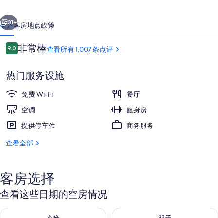
喜
一个
下一个
来
31+
概述
客房
地点
政策
登
点
非常棒
9.0
查看所有 1,007 条点评
福
9.0/10
评
朋
热门服务设施
酒
免费 Wi-Fi
餐厅
店
空调
健身房
的
提供停车位
商务服务
门厅
照
查看全部
片
库
客房选择
查看这些日期的空房情况
查看今晚的空房情况：8月 8 - 8月 9
查看明天的空房情况：8月 9 - 8