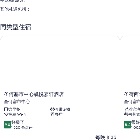
其他礼遇包括：
自助停车（收费）、快速退房和电梯
同类型住宿
宴会厅、大堂电视和2 间会议室
无烟场所、ATM/银行服务和行李储存室
圣何塞市中心凯悦嘉轩酒店
圣荷西希
在住客点评中，员工服务和优越地理位置得到了很高的评价。
客房特色
所有 86 间客房均拥有可存放笔记本电脑的保险箱和空调等礼遇，以及免
费 WiFi和办公椅等设施/服务。 在住客点评中，该住宿场所干净的客房得
到了高度评价。
其他客房便利设施/服务还包括：
圣
圣
圣何塞市中心凯悦嘉轩酒店
圣荷西
浴室配备淋浴/浴缸组合和免费洗浴用品
何
荷
圣何塞市中心
圣何塞
55-英寸电视，带收费电视频道
塞
西
含早餐
可带宠物
游泳池
市
希
垃圾回收、冰箱和咖啡机/冲茶器
免费 Wi-Fi
餐厅
可带宠
中
尔
心
顿
9.0
8.2
好极了
很好
9.0
8.2
凯
酒
分，
分，
1,520 条点评
1,0
悦
店
总
总
每晚 $135
嘉
圣
分
分