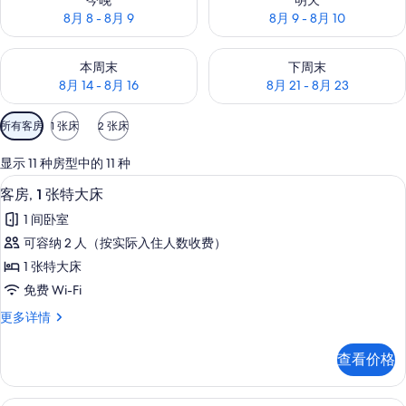
今晚
明天
8月 8 - 8月 9
8月 9 - 8月 10
查看本周末的空房情况：8月 14 - 8月 16
查看下周末的空房情况：8月 21 -
本周末
下周末
8月 14 - 8月 16
8月 21 - 8月 23
可
所有客房
1 张床
2 张床
用
的
显示 11 种房型中的 11 种
客
客房内保险箱、办公桌、遮光窗帘、熨
显
4
客房, 1 张特大床
房
示
筛
1 间卧室
客
选
可容纳 2 人（按实际入住人数收费）
房,
条
1 张特大床
1
件
免费 Wi-Fi
张
客
更多详情
特
房,
大
1
查看价格
张
床
特
的
大
客房内保险箱、办公桌、遮光窗帘、熨