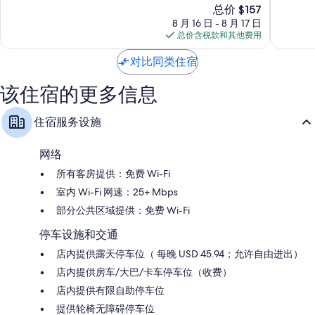
新
轩
总价 $157
何
10，
10，
价
酒
塞
好
很
8 月 16 日 - 8 月 17 日
格
店
市
极
好，
总价含税款和其他费用
$157
圣
中
了，
1,002
何
心
1,520
条
对比同类住宿
塞
条
点
市
点
评
该住宿的更多信息
中
评
心
住宿服务设施
网络
所有客房提供：免费 Wi-Fi
室内 Wi-Fi 网速：25+ Mbps
部分公共区域提供：免费 Wi-Fi
停车设施和交通
店内提供露天停车位（ 每晚 USD 45.94；允许自由进出）
店内提供房车/大巴/卡车停车位（收费）
店内提供有限自助停车位
提供轮椅无障碍停车位