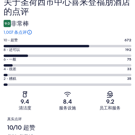
关于圣荷西市中心喜来登福朋酒店
点
的点评
评
非常棒
9.0
1,007 条点评
10
10 - 超赞
672
分
8
8 - 还可以
192
-
分
超
6
6 - 一般
75
-
分
赞。
还
4
4 - 很差
33
-
672
分
可
一
2
条
2 - 糟糕
35
-
以。
分
般。
好
很
192
-
75
评，
差。
条
糟
条
共
9.4
8.4
9.2
33
好
糕。
好
有
条
清洁度
服务设施
员工和服务
评，
35
评，
1007
好
共
点
条
共
条
真实点评
评，
有
好
有
点
评
10/10 超赞
共
1007
评，
1007
评
有