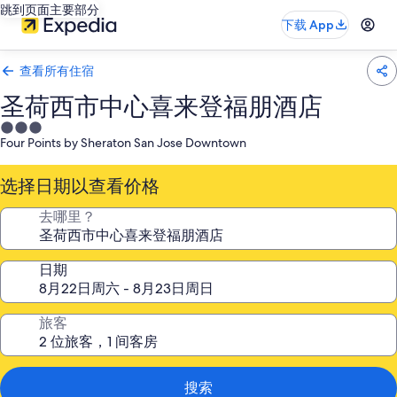
跳到页面主要部分
下载 App
查看所有住宿
圣荷西市中心喜来登福朋酒店
3.0
Four Points by Sheraton San Jose Downtown
星
住
选择日期以查看价格
宿
去哪里？
日期
旅客
搜索