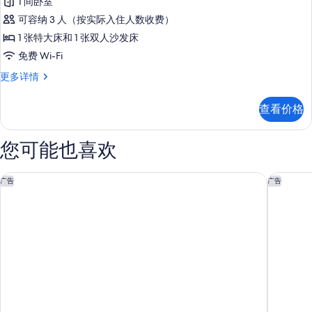
1 间卧室
更
房,
有
多
可容纳 3 人（按实际入住人数收费）
信
1
照
1 张特大床和 1 张双人沙发床
息
张
片
免费 Wi-Fi
特
套
更多详情
大
房,
1
床
查看价格
张
和
特
1
大
您可能也喜欢
床
张
和
沙
1
希尔顿花园酒店-圣何塞机场
米尔皮塔
广告
广告
张
发
沙
床,
发
床,
转
转
角
角
(Mobility/Hearing
(Mobility/Hearing
Accessible,
Accessible,
Tub)
Tub)
更