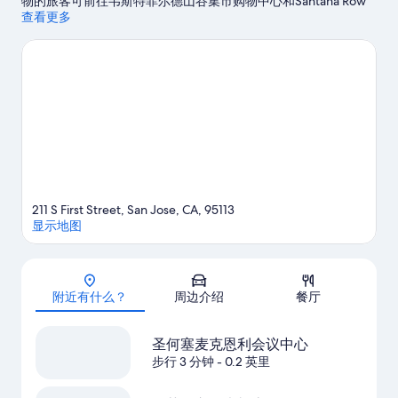
物的旅客可前往韦斯特菲尔德山谷集市购物中心和Santana Row
(圣安娜行)购物中心。想要参加一场活动或游戏？来看看旧金山湾
查看更多
区SAP中心或PayPal公园都有哪些好玩的。您可安排一些时间体
验该地区的各种活动，如高尔夫运动和酒庄游览活动。
访问我们
的圣何塞旅行指南
211 S First Street, San Jose, CA, 95113
显示地图
地图
附近有什么？
周边介绍
餐厅
圣何塞麦克恩利会议中心
步行 3 分钟
- 0.2 英里