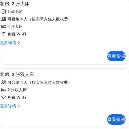
显
3
床
所
客房, 2 张大床
示
更
有
1 间卧室
多
客
照
信
可容纳 4 人（按实际入住人数收费）
房,
息
片
2 张大床
2
免费 Wi-Fi
张
客
更多详情
大
房,
床
2
查看价格
张
的
大
所
床
客房内保险箱、办公桌、遮光窗帘、熨
显
4
更
有
客房, 2 张双人床
示
多
照
可容纳 4 人（按实际入住人数收费）
信
客
片
息
2 张双人床
房,
免费 Wi-Fi
2
客
更多详情
张
房,
双
2
查看价格
张
人
双