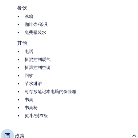
餐饮
冰箱
咖啡壶/茶具
免费瓶装水
其他
电话
恒混控制暖气
恒温控制空调
回收
节水淋浴
可存放笔记本电脑的保险箱
书桌
书桌椅
熨斗/熨衣板
政策