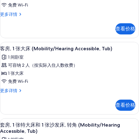
2
沙
发
免费 Wi-Fi
张
发
床
客
更多详情
床
大
房,
(Mobility/Hearing
(Mobility/Hearing
床
2
Accessible,
Accessible,
查看价格
张
(Mobility
Tub)
Tub)
大
更
Accessible,
床
的
多
客房内保险箱、办公桌、遮光窗帘、熨
显
Roll-
4
(Mobility
客房, 1 张大床 (Mobility/Hearing Accessible, Tub)
信
所
示
in
Accessible,
息
1 间卧室
有
Roll-
Shower)
客
in
可容纳 2 人（按实际入住人数收费）
照
的
房,
Shower)
1 张大床
片
更
所
1
多
免费 Wi-Fi
有
张
信
客
更多详情
照
息
大
房,
片
床
1
查看价格
张
(Mobility/Hearing
大
Accessible,
床
客房内保险箱、办公桌、遮光窗帘、熨
显
Tub)
4
(Mobility/Hearing
套房, 1 张特大床和 1 张沙发床, 转角 (Mobility/Hearing
示
Accessible,
的
Accessible, Tub)
Tub)
套
所