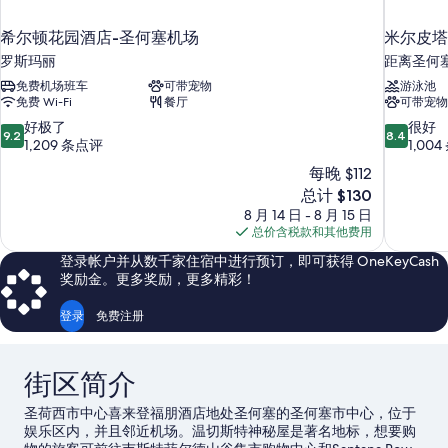
的
多
信
所
希尔顿花园酒店-圣何塞机场
米尔皮塔
息
有
罗斯玛丽
距离圣何塞 
照
免费机场班车
可带宠物
游泳池
片
免费 Wi-Fi
餐厅
可带宠物
9.2
8.4
好极了
很好
9.2
8.4
分，
分，
1,209 条点评
1,00
总
总
每晚 $112
分
分
新
总计 $130
10，
10，
价
8 月 14 日 - 8 月 15 日
好
很
格
总价含税款和其他费用
极
好，
$130
了，
1,004
登录帐户并从数千家住宿中进行预订，即可获得 OneKeyCash
1,209
条
奖励金。更多奖励，更多精彩！
条
点
点
评
登录
免费注册
评
街区简介
圣荷西市中心喜来登福朋酒店地处圣何塞的圣何塞市中心，位于
娱乐区内，并且邻近机场。温切斯特神秘屋是著名地标，想要购