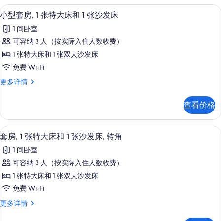
床
人
客房内保险箱、办公桌、遮光窗帘、熨
显
4
床
的
小型套房, 1 张特大床和 1 张沙发床
示
更
所
1 间卧室
多
小
有
信
可容纳 3 人（按实际入住人数收费）
型
息
照
1 张特大床和 1 张双人沙发床
套
片
免费 Wi-Fi
房,
小
更多详情
1
型
张
套
查看价格
房,
特
1
大
张
客房内保险箱、办公桌、遮光窗帘、熨
显
4
特
床
套房, 1 张特大床和 1 张沙发床, 转角
示
大
和
1 间卧室
床
套
1
和
可容纳 3 人（按实际入住人数收费）
房,
1
张
1 张特大床和 1 张双人沙发床
张
1
沙
沙
免费 Wi-Fi
张
发
发
套
更多详情
床
特
床
房,
更
大
1