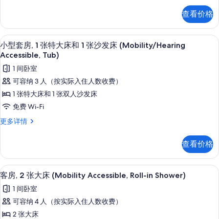
床
1
查看价格
张
的
大
所
床
客房内保险箱、办公桌、遮光窗帘、熨
显
4
更
有
小型套房, 1 张特大床和 1 张沙发床 (Mobility/Hearing
示
多
Accessible, Tub)
照
信
小
1 间卧室
片
息
型
可容纳 3 人（按实际入住人数收费）
套
1 张特大床和 1 张双人沙发床
房,
免费 Wi-Fi
1
小
更多详情
张
型
套
特
查看价格
房,
大
1
床
张
客房内保险箱、办公桌、遮光窗帘、熨
显
3
特
客房, 2 张大床 (Mobility Accessible, Roll-in Shower)
和
示
大
1 间卧室
1
床
客
和
张
可容纳 4 人（按实际入住人数收费）
房,
1
沙
2 张大床
张