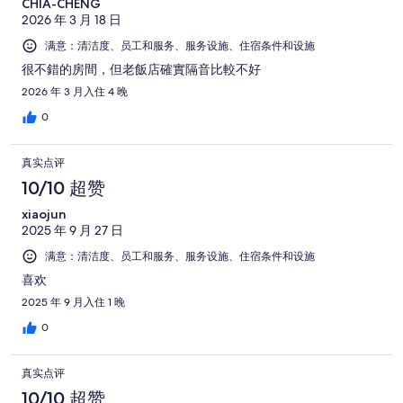
条
CHIA-CHENG
共
条
1007
点
2026 年 3 月 18 日
有
点
条
评
1007
满意：清洁度、员工和服务、服务设施、住宿条件和设施
评
点
条
很不錯的房間，但老飯店確實隔音比較不好
评
点
2026 年 3 月入住 4 晚
评
0
真实点评
10/10 超赞
xiaojun
2025 年 9 月 27 日
满意：清洁度、员工和服务、服务设施、住宿条件和设施
喜欢
2025 年 9 月入住 1 晚
0
真实点评
10/10 超赞