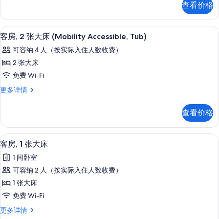
多
的
查看价格
张
床
信
所
特
息
和
大
有
客房内保险箱、办公桌、遮光窗帘、熨
显
3
床
1
客房, 2 张大床 (Mobility Accessible, Tub)
照
示
和
张
可容纳 4 人（按实际入住人数收费）
1
片
客
沙
张
2 张大床
房,
沙
发
免费 Wi-Fi
发
2
床,
床,
客
更多详情
张
转
转
房,
角
大
2
角
查看价格
更
张
床
多
的
大
(Mobility
信
床
所
客房内保险箱、办公桌、遮光窗帘、熨
显
息
Accessible,
4
(Mobility
客房, 1 张大床
有
示
Accessible,
Tub)
1 间卧室
Tub)
照
客
的
更
可容纳 2 人（按实际入住人数收费）
片
房,
所
多
1 张大床
信
1
有
息
免费 Wi-Fi
张
照
客
更多详情
大
片
房,